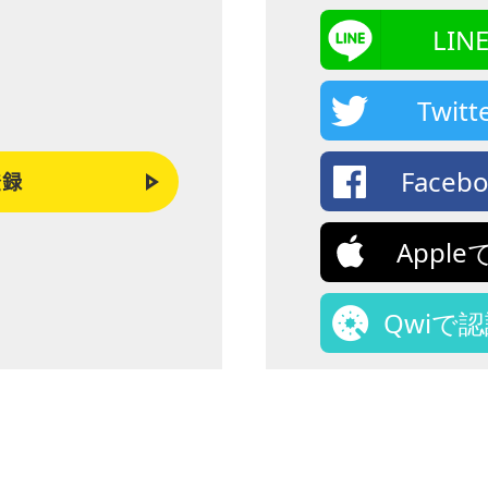
LI
Twi
Face
登録
Appl
Qwiで