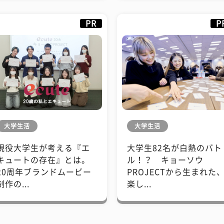
PR
P
大学生活
大学生活
現役大学生が考える『エ
大学生82名が白熱のバト
キュートの存在』とは。
ル！？ キョーソウ
20周年ブランドムービー
PROJECTから生まれた
制作の...
楽し...