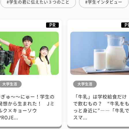
#学生の君に伝えたい３つのこと
#学生インタビュー
PR
P
大学生活
大学生活
#ぎゅ〜〜にゅー！学生の
「牛乳」は学校給食だけ
発想から生まれた！ Jミ
で飲むもの？ “牛乳を
ルク×キョーソウ
っと身近に”――「牛乳
PROJE...
スマ...