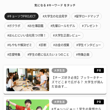
気になる #キーワード をタッチ
#キョーソウPROJECT
#大学生の社会見学
#留学ロードマップ
#ガクラボ
#お仕事図鑑
#先輩ロールモデル
#プレゼント
#ほんとにいい会社見つけ隊！
#大学生正直レビュー
#もやもや解決ゼミ
#診断
#お金の授業
#学生インタビュー
#恋愛特集
#学生の君に伝えたい３つのこと
#特集企画
PR
大学生活
【チーズ好き必見】ブッラータチー
ズでどこまで広がる？ 大学生が挑ん
だ自由す...
PR
大学生活
#ぎゅ〜〜にゅー！学生の発想から