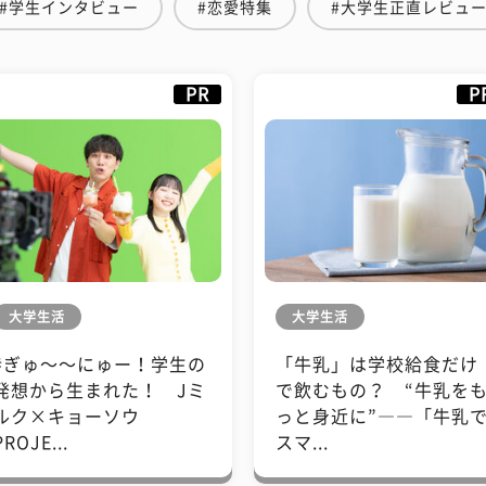
#学生インタビュー
#恋愛特集
#大学生正直レビュ
PR
P
大学生活
大学生活
#ぎゅ〜〜にゅー！学生の
「牛乳」は学校給食だけ
発想から生まれた！ Jミ
で飲むもの？ “牛乳を
ルク×キョーソウ
っと身近に”――「牛乳
PROJE...
スマ...