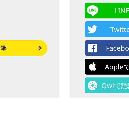
LI
Twi
Face
登録
Appl
Qwiで