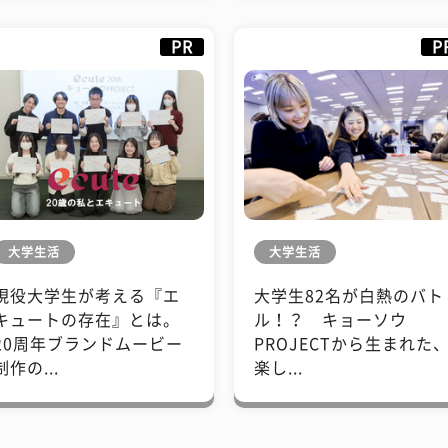
PR
P
大学生活
大学生活
現役大学生が考える『エ
大学生82名が白熱のバト
キュートの存在』とは。
ル！？ キョーソウ
20周年ブランドムービー
PROJECTから生まれた
制作の...
楽し...