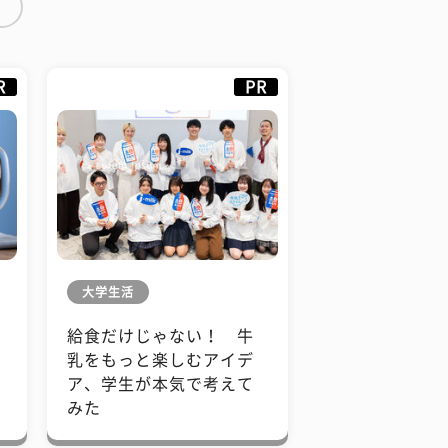
ー
R
PR
大学生活
給食だけじゃない！ 牛
も
乳をもっと楽しむアイデ
で
ア、学生が本気で考えて
みた