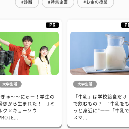
#診断
#特集企画
#お金の授業
PR
P
大学生活
大学生活
#ぎゅ〜〜にゅー！学生の
「牛乳」は学校給食だけ
発想から生まれた！ Jミ
で飲むもの？ “牛乳を
ルク×キョーソウ
っと身近に”――「牛乳
PROJE...
スマ...