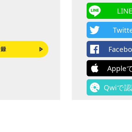
LI
Twi
Face
登録
Appl
Qwiで