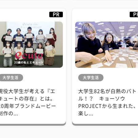
PR
P
大学生活
大学生活
現役大学生が考える『エ
大学生82名が白熱のバト
キュートの存在』とは。
ル！？ キョーソウ
20周年ブランドムービー
PROJECTから生まれた
制作の...
楽し...