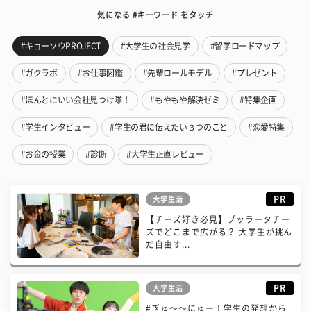
気になる #キーワード をタッチ
#キョーソウPROJECT
#大学生の社会見学
#留学ロードマップ
#ガクラボ
#お仕事図鑑
#先輩ロールモデル
#プレゼント
#ほんとにいい会社見つけ隊！
#もやもや解決ゼミ
#特集企画
#学生インタビュー
#学生の君に伝えたい３つのこと
#恋愛特集
#お金の授業
#診断
#大学生正直レビュー
PR
大学生活
【チーズ好き必見】ブッラータチー
ズでどこまで広がる？ 大学生が挑ん
だ自由す...
PR
大学生活
#ぎゅ〜〜にゅー！学生の発想から