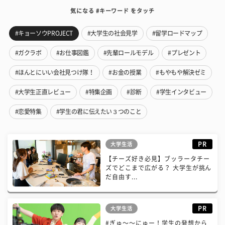
気になる #キーワード をタッチ
#キョーソウPROJECT
#大学生の社会見学
#留学ロードマップ
#ガクラボ
#お仕事図鑑
#先輩ロールモデル
#プレゼント
#ほんとにいい会社見つけ隊！
#お金の授業
#もやもや解決ゼミ
#大学生正直レビュー
#特集企画
#診断
#学生インタビュー
#恋愛特集
#学生の君に伝えたい３つのこと
PR
大学生活
【チーズ好き必見】ブッラータチー
ズでどこまで広がる？ 大学生が挑ん
だ自由す...
PR
大学生活
#ぎゅ〜〜にゅー！学生の発想から