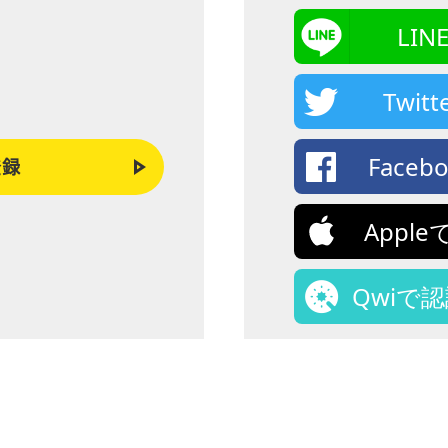
LI
Twi
Face
登録
Appl
Qwiで