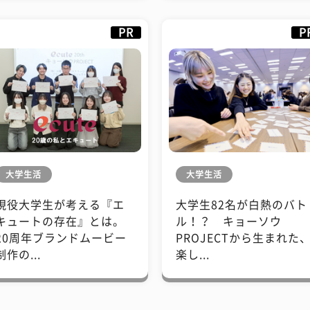
PR
P
大学生活
大学生活
現役大学生が考える『エ
大学生82名が白熱のバト
キュートの存在』とは。
ル！？ キョーソウ
20周年ブランドムービー
PROJECTから生まれた
制作の...
楽し...