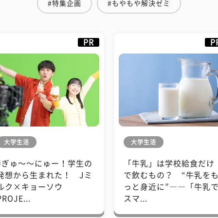
#特集企画
#もやもや解決ゼミ
PR
P
大学生活
大学生活
#ぎゅ〜〜にゅー！学生の
「牛乳」は学校給食だけ
発想から生まれた！ Jミ
で飲むもの？ “牛乳を
ルク×キョーソウ
っと身近に”――「牛乳
PROJE...
スマ...