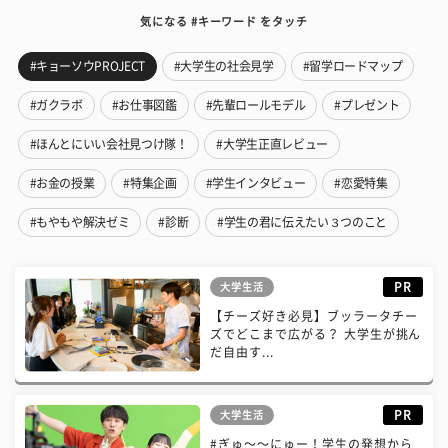
気になる #キーワード をタッチ
#キョーソウPROJECT
#大学生の社会見学
#留学ロードマップ
#ガクラボ
#お仕事図鑑
#先輩ロールモデル
#プレゼント
#ほんとにいい会社見つけ隊！
#大学生正直レビュー
#お金の授業
#特集企画
#学生インタビュー
#恋愛特集
#もやもや解決ゼミ
#診断
#学生の君に伝えたい３つのこと
PR
大学生活
【チーズ好き必見】ブッラータチー
ズでどこまで広がる？ 大学生が挑ん
だ自由す...
PR
大学生活
#ぎゅ〜〜にゅー！学生の発想から