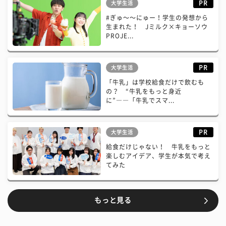
PR
大学生活
#ぎゅ〜〜にゅー！学生の発想から
生まれた！ Jミルク×キョーソウ
PROJE...
PR
大学生活
「牛乳」は学校給食だけで飲むも
の？ “牛乳をもっと身近
に”――「牛乳でスマ...
PR
大学生活
給食だけじゃない！ 牛乳をもっと
楽しむアイデア、学生が本気で考え
てみた
もっと見る