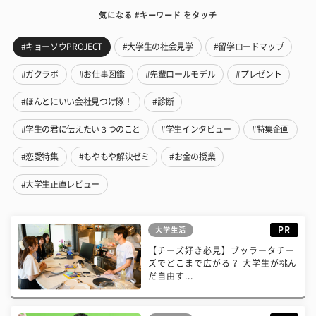
気になる #キーワード をタッチ
#キョーソウPROJECT
#大学生の社会見学
#留学ロードマップ
#ガクラボ
#お仕事図鑑
#先輩ロールモデル
#プレゼント
#ほんとにいい会社見つけ隊！
#診断
#学生の君に伝えたい３つのこと
#学生インタビュー
#特集企画
#恋愛特集
#もやもや解決ゼミ
#お金の授業
#大学生正直レビュー
PR
大学生活
【チーズ好き必見】ブッラータチー
ズでどこまで広がる？ 大学生が挑ん
だ自由す...