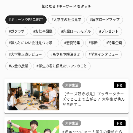
気になる #キーワード をタッチ
#キョーソウPROJECT
#大学生の社会見学
#留学ロードマップ
#ガクラボ
#お仕事図鑑
#先輩ロールモデル
#プレゼント
#ほんとにいい会社見つけ隊！
#恋愛特集
#診断
#特集企画
#大学生正直レビュー
#もやもや解決ゼミ
#学生インタビュー
#お金の授業
#学生の君に伝えたい３つのこと
PR
大学生活
【チーズ好き必見】ブッラータチー
ズでどこまで広がる？ 大学生が挑ん
だ自由す...
PR
大学生活
#ぎゅ〜〜にゅー！学生の発想から