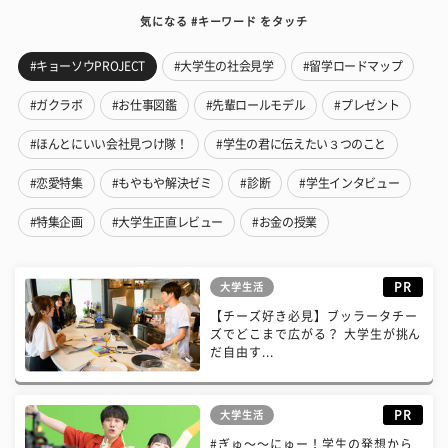
気になる #キーワード をタッチ
#キョーソウPROJECT
#大学生の社会見学
#留学ロードマップ
#ガクラボ
#お仕事図鑑
#先輩ロールモデル
#プレゼント
#ほんとにいい会社見つけ隊！
#学生の君に伝えたい３つのこと
#恋愛特集
#もやもや解決ゼミ
#診断
#学生インタビュー
#特集企画
#大学生正直レビュー
#お金の授業
PR
大学生活
【チーズ好き必見】ブッラータチー
ズでどこまで広がる？ 大学生が挑ん
だ自由す...
PR
大学生活
#ぎゅ〜〜にゅー！学生の発想から