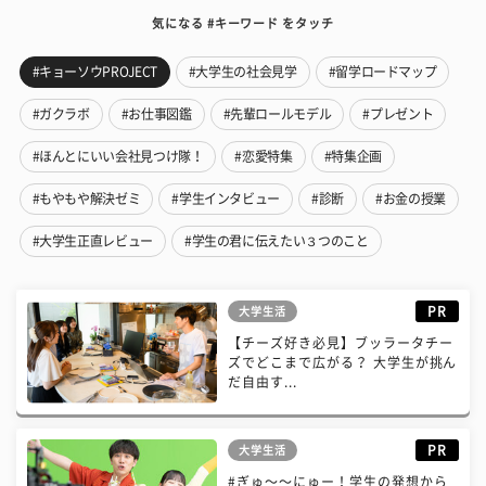
気になる #キーワード をタッチ
#キョーソウPROJECT
#大学生の社会見学
#留学ロードマップ
#ガクラボ
#お仕事図鑑
#先輩ロールモデル
#プレゼント
#ほんとにいい会社見つけ隊！
#恋愛特集
#特集企画
#もやもや解決ゼミ
#学生インタビュー
#診断
#お金の授業
#大学生正直レビュー
#学生の君に伝えたい３つのこと
PR
大学生活
【チーズ好き必見】ブッラータチー
ズでどこまで広がる？ 大学生が挑ん
だ自由す...
PR
大学生活
#ぎゅ〜〜にゅー！学生の発想から