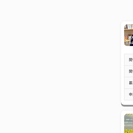
開
開
募
申