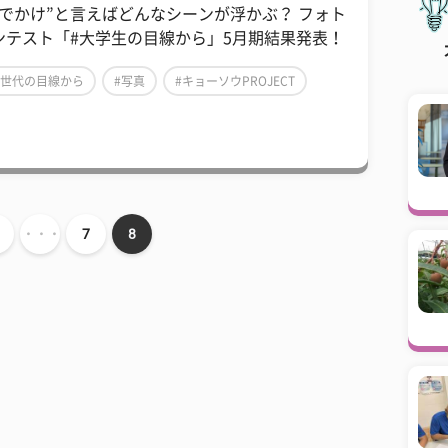
おでかけ”と言えばどんなシーンが浮かぶ？ フォト
ンテスト「#大学生の目線から」5月期結果発表！
Z世代の目線から
#写真
#キョーソウPROJECT
・・・
7
8