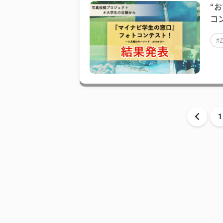
“
コ
#
1