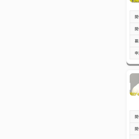
開
開
募
申
開
開