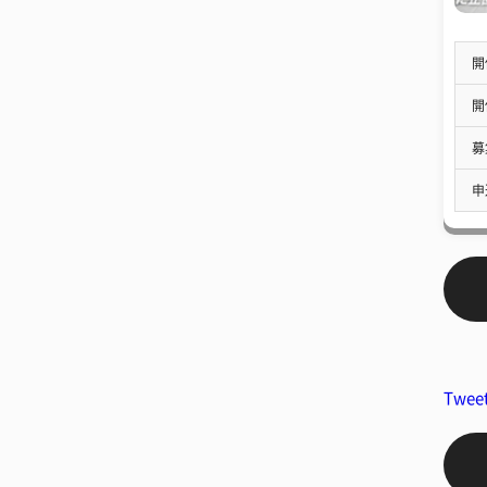
開
開
募
申
Twee