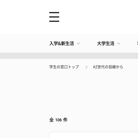
入学&新生活
大学生活
学生の窓口トップ
#Z世代の目線から
全
106
件