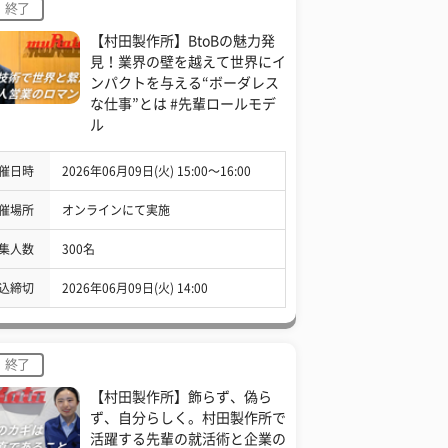
終了
【村田製作所】BtoBの魅力発
見！業界の壁を越えて世界にイ
ンパクトを与える“ボーダレス
な仕事”とは #先輩ロールモデ
ル
催日時
2026年06月09日(火) 15:00〜16:00
催場所
オンラインにて実施
集人数
300名
込締切
2026年06月09日(火) 14:00
終了
【村田製作所】飾らず、偽ら
ず、自分らしく。村田製作所で
活躍する先輩の就活術と企業の