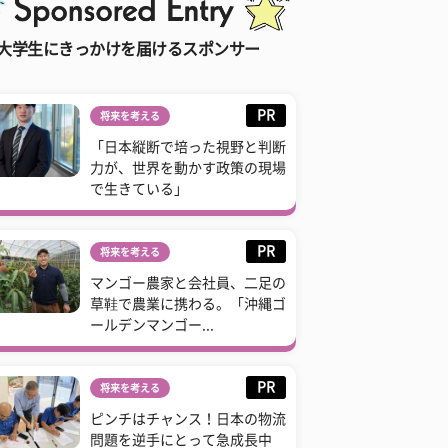
大学生にきっかけを届けるスポンサー
PR
将来を考える
「日本縦断で培った視野と判断
力が、世界を動かす政策の現場
で生きている」
PR
将来を考える
マンゴー農家と会社員、二足の
草鞋で農業に携わる。「沖縄ゴ
ールデンマンゴー...
PR
将来を考える
ピンチはチャンス！日本の物流
問題を逆手にとって急成長中