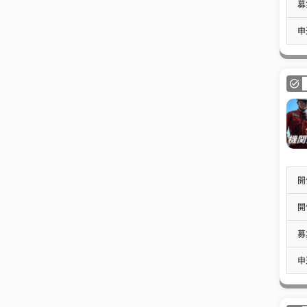
募
申
開
開
募
申