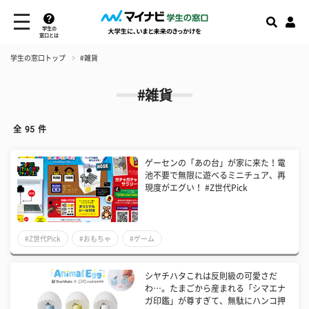
学生の
窓口とは
学生の窓口トップ
#雑貨
#雑貨
全
95
件
ゲーセンの「あの台」が家に来た！電
池不要で無限に遊べるミニチュア、再
現度がエグい！ #Z世代Pick
#Z世代Pick
#おもちゃ
#ゲーム
シヤチハタこれは反則級の可愛さだ
わ…。たまごから産まれる「シマエナ
ガ印鑑」が尊すぎて、無駄にハンコ押