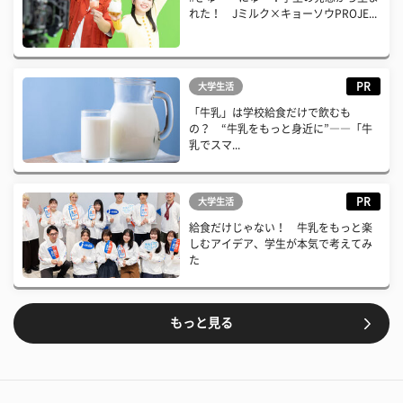
れた！ Jミルク×キョーソウPROJE...
PR
大学生活
「牛乳」は学校給食だけで飲むも
の？ “牛乳をもっと身近に”――「牛
乳でスマ...
PR
大学生活
給食だけじゃない！ 牛乳をもっと楽
しむアイデア、学生が本気で考えてみ
た
もっと見る