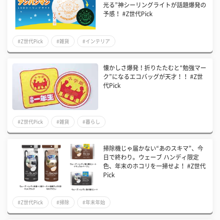
光る”神シーリングライトが話題爆発の
予感！ #Z世代Pick
#Z世代Pick
#雑貨
#インテリア
懐かしさ爆発！折りたたむと“勉強マー
ク”になるエコバッグが天才！！ #Z世
代Pick
#Z世代Pick
#雑貨
#暮らし
掃除機じゃ届かない“あのスキマ”、今
日で終わり。ウェーブ ハンディ限定
色、年末のホコリを一掃せよ！ #Z世代
Pick
#Z世代Pick
#掃除
#年末年始