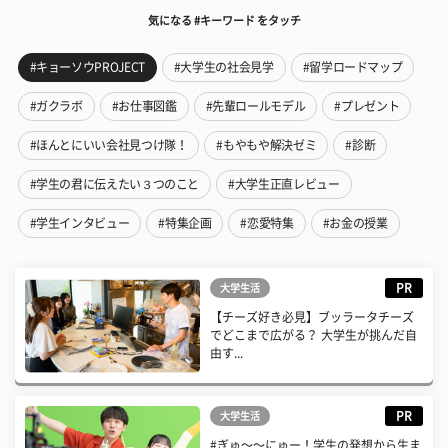
気になる #キーワード をタッチ
#キョーソウPROJECT
#大学生の社会見学
#留学ロードマップ
#ガクラボ
#お仕事図鑑
#先輩ロールモデル
#プレゼント
#ほんとにいい会社見つけ隊！
#もやもや解決ゼミ
#診断
#学生の君に伝えたい３つのこと
#大学生正直レビュー
#学生インタビュー
#特集企画
#恋愛特集
#お金の授業
PR
大学生活
【チーズ好き必見】ブッラータチーズ
でどこまで広がる？ 大学生が挑んだ自
由す...
PR
大学生活
#ぎゅ〜〜にゅー！学生の発想から生ま