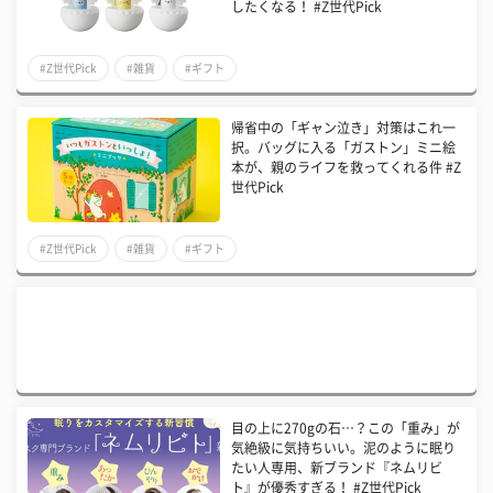
したくなる！ #Z世代Pick
#Z世代Pick
#雑貨
#ギフト
帰省中の「ギャン泣き」対策はこれ一
択。バッグに入る「ガストン」ミニ絵
本が、親のライフを救ってくれる件 #Z
世代Pick
#Z世代Pick
#雑貨
#ギフト
目の上に270gの石…？この「重み」が
気絶級に気持ちいい。泥のように眠り
たい人専用、新ブランド『ネムリビ
ト』が優秀すぎる！ #Z世代Pick