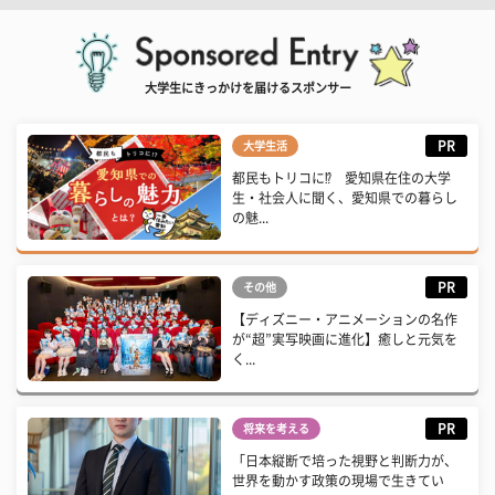
大学生にきっかけを届けるスポンサー
PR
大学生活
都民もトリコに⁉ 愛知県在住の大学
生・社会人に聞く、愛知県での暮らし
の魅...
PR
その他
【ディズニー・アニメーションの名作
が“超”実写映画に進化】癒しと元気を
く...
PR
将来を考える
「日本縦断で培った視野と判断力が、
世界を動かす政策の現場で生きてい