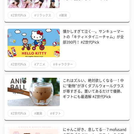
#Z世代Pick
#リラックス
#雑貨
懐かしすぎて泣く…。サンキューマー
トの「キティ×タイニーチャム」が全
部390円！ #Z世代Pick
#Z世代Pick
#アニメ
#キャラクター
これはズルい、絶対欲しくなる…！中
に“動物”が浮くダブルウォールグラス
が尊すぎる。置いてあるだけで優勝、
ギフトにも最適解 #Z世代Pick
#Z世代Pick
#雑貨
#ギフト
にゃんこ好き、息してる…？mofusand