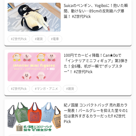
Suicaのペンギン、Yogiboに！抱いた瞬
間、動けない…89cmの反則級ハグ爆
誕！ #Z世代Pick
#Z世代Pick
#雑貨
#電車
100円でカービィ降臨！Can★Doで
「インテリアミニフィギュア」第3弾き
た！全6種、机が一瞬で“ポップスタ
ー”！ #Z世代Pick
#Z世代Pick
#マンガ・アニメ
#雑貨
紀ノ国屋 コンパクトバッグ 売れ筋カラ
ー発表！パールグレーを抑えた堂々の1
位は意外すぎるカラーだった⁉ #Z世代
Pick