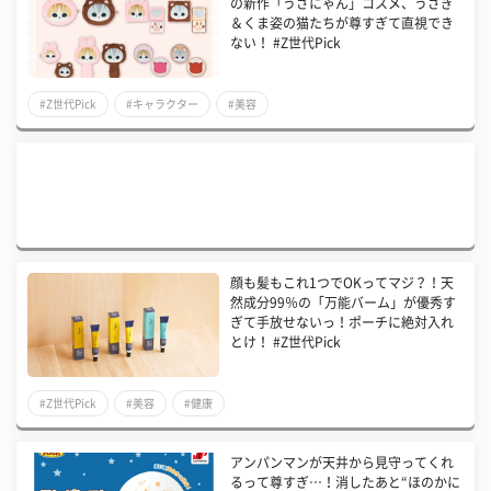
の新作「うさにゃん」コスメ、うさぎ
＆くま姿の猫たちが尊すぎて直視でき
ない！ #Z世代Pick
#Z世代Pick
#キャラクター
#美容
顔も髪もこれ1つでOKってマジ？！天
然成分99％の「万能バーム」が優秀す
ぎて手放せないっ！ポーチに絶対入れ
とけ！ #Z世代Pick
#Z世代Pick
#美容
#健康
アンパンマンが天井から見守ってくれ
るって尊すぎ…！消したあと“ほのかに