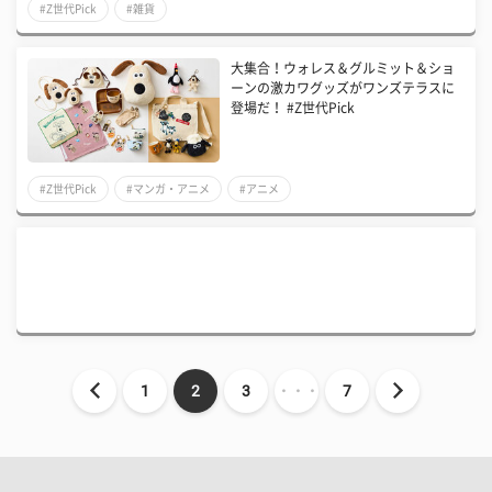
#Z世代Pick
#雑貨
大集合！ウォレス＆グルミット＆ショ
ーンの激カワグッズがワンズテラスに
登場だ！ #Z世代Pick
#Z世代Pick
#マンガ・アニメ
#アニメ
1
2
3
・・・
7