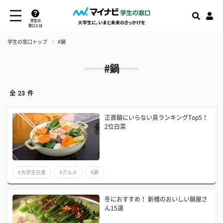
学生の
窓口とは
学生の窓口トップ
#鍋
#鍋
全
23
件
正直鍋にいらない具ランキングTop5！
2位白菜
#大学生白書
#グルメ
#鍋
冬におすすめ！ 新橋のおいしい鍋屋さ
ん15選