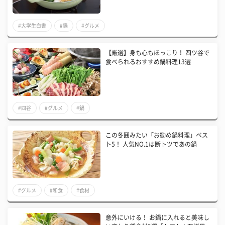
#大学生白書
#鍋
#グルメ
【厳選】身も心もほっこり！ 四ツ谷で
食べられるおすすめ鍋料理13選
#四谷
#グルメ
#鍋
この冬囲みたい「お勧め鍋料理」ベス
ト5！ 人気NO.1は断トツであの鍋
#グルメ
#和食
#食材
意外にいける！ お鍋に入れると美味し