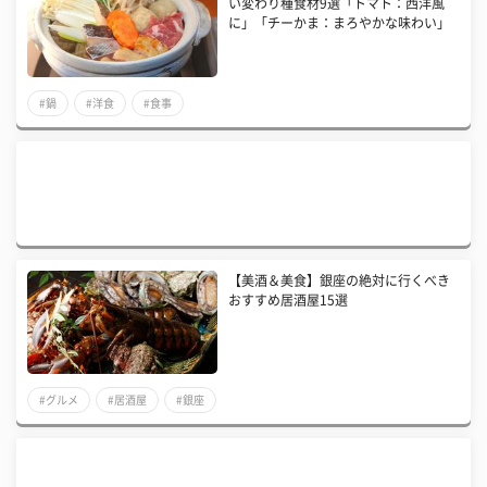
い変わり種食材9選「トマト：西洋風
に」「チーかま：まろやかな味わい」
#鍋
#洋食
#食事
【美酒＆美食】銀座の絶対に行くべき
おすすめ居酒屋15選
#グルメ
#居酒屋
#銀座