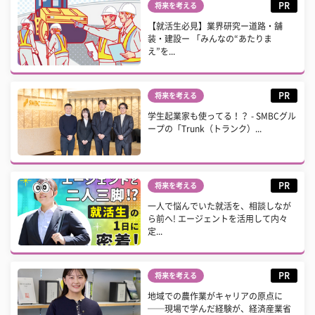
PR
将来を考える
【就活生必見】業界研究ー道路・舗
装・建設ー 「みんなの“あたりま
え”を...
PR
将来を考える
学生起業家も使ってる！？ - SMBCグル
ープの「Trunk（トランク）...
PR
将来を考える
一人で悩んでいた就活を、相談しなが
ら前へ! エージェントを活用して内々
定...
PR
将来を考える
地域での農作業がキャリアの原点に
──現場で学んだ経験が、経済産業省