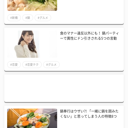
#新橋
#鍋
#グルメ
食のマナー違反以外にも！ 鍋パーティ
ーで異性にドン引きされる5つの言動
#恋愛
#恋愛テク
#グルメ
鍋奉行はウザい?! 「一緒に鍋を囲みた
くない」と思ってしまう人の特徴8つ