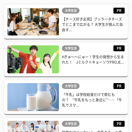
PR
大学生活
【チーズ好き必見】ブッラータチーズ
でどこまで広がる？ 大学生が挑んだ自
由す...
PR
大学生活
#ぎゅ〜〜にゅー！学生の発想から生ま
れた！ Jミルク×キョーソウPROJE...
PR
大学生活
「牛乳」は学校給食だけで飲むも
の？ “牛乳をもっと身近に”――「牛
乳でスマ...
PR
大学生活