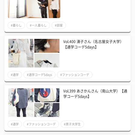
#暮らし
#一人暮らし
#部屋
Vol.400 湧子さん（名古屋女子大学）
【通学コーデ5days】
#通学
#通学コーデ5days
#ファッションコーデ
Vol.399 あさかんさん（南山大学）【通
学コーデ5days】
#通学
#ファッションコーデ
#男子大学生