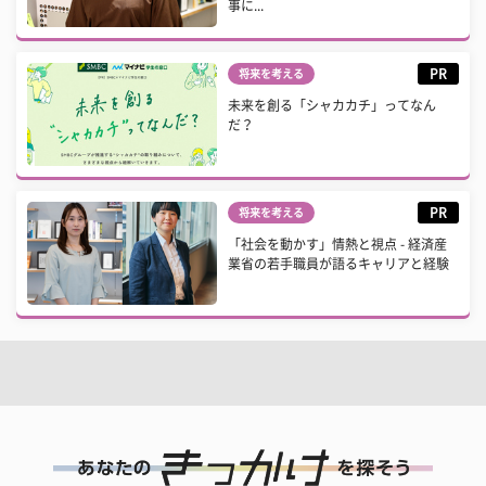
事に...
PR
将来を考える
未来を創る「シャカカチ」ってなん
だ？
PR
将来を考える
「社会を動かす」情熱と視点 - 経済産
業省の若手職員が語るキャリアと経験