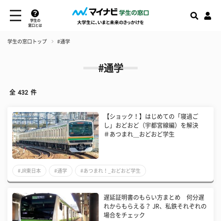
学生の
窓口とは
学生の窓口トップ
#通学
#通学
全
432
件
【ショック！】はじめての「寝過ご
し」おどおど（宇都宮線編）を解決
＃あつまれ＿おどおど学生
#JR東日本
#通学
#あつまれ！_おどおど学生
遅延証明書のもらい方まとめ 何分遅
れからもらえる？ JR、私鉄それぞれの
場合をチェック