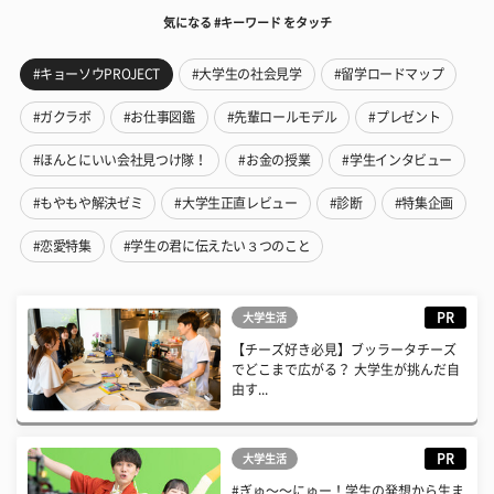
気になる #キーワード をタッチ
#キョーソウPROJECT
#大学生の社会見学
#留学ロードマップ
#ガクラボ
#お仕事図鑑
#先輩ロールモデル
#プレゼント
#ほんとにいい会社見つけ隊！
#お金の授業
#学生インタビュー
#もやもや解決ゼミ
#大学生正直レビュー
#診断
#特集企画
#恋愛特集
#学生の君に伝えたい３つのこと
PR
大学生活
【チーズ好き必見】ブッラータチーズ
でどこまで広がる？ 大学生が挑んだ自
由す...
PR
大学生活
#ぎゅ〜〜にゅー！学生の発想から生ま