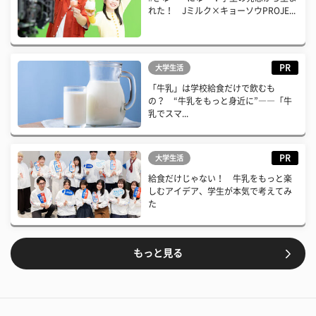
れた！ Jミルク×キョーソウPROJE...
PR
大学生活
「牛乳」は学校給食だけで飲むも
の？ “牛乳をもっと身近に”――「牛
乳でスマ...
PR
大学生活
給食だけじゃない！ 牛乳をもっと楽
しむアイデア、学生が本気で考えてみ
た
もっと見る