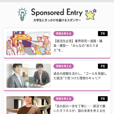
大学生にきっかけを届けるスポンサー
PR
将来を考える
【就活生必見】業界研究ー道路・舗
装・建設ー 「みんなの“あたりま
え”を...
PR
将来を考える
過去の経験を活かし、“ゴールを見越し
た就活”で見つけた理想のキャリア
PR
将来を考える
「目の前の一歩を丁寧に──部活で磨
いたタフネスが、国の未来を考える仕