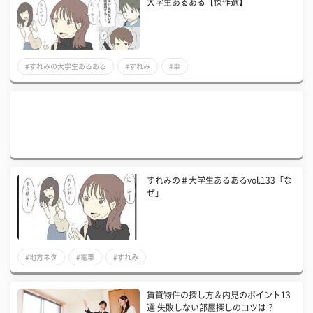
大学生あるある【傑作選】
#すれみの大学生あるある
#すれみ
#車
すれみの＃大学生あるあるvol.133「な
ぜ」
#地方ネタ
#電車
#すれみ
賃貸物件の探し方＆内見のポイント13
選 失敗しない部屋探しのコツは？