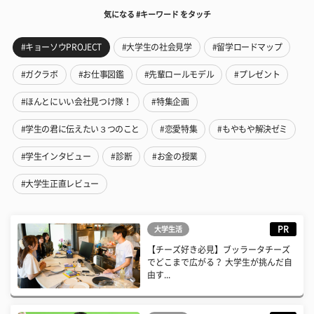
気になる #キーワード をタッチ
#キョーソウPROJECT
#大学生の社会見学
#留学ロードマップ
#ガクラボ
#お仕事図鑑
#先輩ロールモデル
#プレゼント
#ほんとにいい会社見つけ隊！
#特集企画
#学生の君に伝えたい３つのこと
#恋愛特集
#もやもや解決ゼミ
#学生インタビュー
#診断
#お金の授業
#大学生正直レビュー
PR
大学生活
【チーズ好き必見】ブッラータチーズ
でどこまで広がる？ 大学生が挑んだ自
由す...