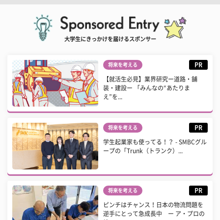
大学生にきっかけを届けるスポンサー
PR
将来を考える
【就活生必見】業界研究ー道路・舗
装・建設ー 「みんなの“あたりま
え”を...
PR
将来を考える
学生起業家も使ってる！？ - SMBCグル
ープの「Trunk（トランク）...
PR
将来を考える
ピンチはチャンス！日本の物流問題を
逆手にとって急成長中 ー ア・プロの