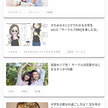
#プレゼント
#イベント
#家族
すれみの＃1コマでわかる大学生
vol.31「サークルでBBQを楽しむ女」
#すれみ
#すれみの＃1コマでわかる大学生
#部活・サークル
目指せリア充！ サークル内恋愛がはじ
まるきっかけ8選
#恋人
#彼女
#恋愛
大学生の節分の過ごし方は？ 豆を年の