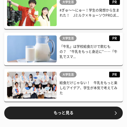
PR
大学生活
#ぎゅ〜〜にゅー！学生の発想から生ま
れた！ Jミルク×キョーソウPROJE...
PR
大学生活
「牛乳」は学校給食だけで飲むも
の？ “牛乳をもっと身近に”――「牛
乳でスマ...
PR
大学生活
給食だけじゃない！ 牛乳をもっと楽
しむアイデア、学生が本気で考えてみ
た
もっと見る