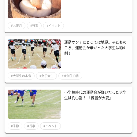
#お正月
#行事
#イベント
運動オンチにとっては地獄。子どもの
ころ、運動会が辛かった大学生は約4
割！
#大学生の本音
#女子大生
#大学生白書
小学校時代の運動会が嫌いだった大学
生は約◯割！ 「練習が大変」
#季節
#行事
#イベント