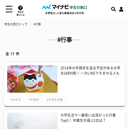
学生の
窓口とは
学生の窓口トップ
#行事
#行事
全
17
件
2018年の年賀状を送る予定がある大学
生は約4割！ 一方LINEですませる人も
#お正月
#年賀状
#大学生白書
大学生活で一番思い出深かった行事
Top5！ 卒業生が選ぶ1位は？