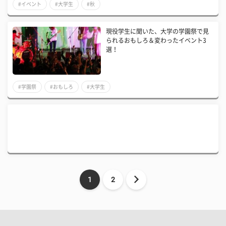
#イベント
#大学生
#秋
現役学生に聞いた、大学の学園祭で見
られるおもしろ＆変わったイベント3
選！
#学園祭
#おもしろ
#大学生
1
2