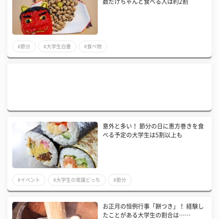
数だけちゃんと食べる人は約2割
#節分
#大学生白書
#食べ物
意外と多い！ 節分の日に恵方巻きを食
べる予定の大学生は5割以上も
#イベント
#大学生の常識どっち
#節分
お正月の恒例行事「餅つき」！ 経験し
たことがある大学生の割合は……