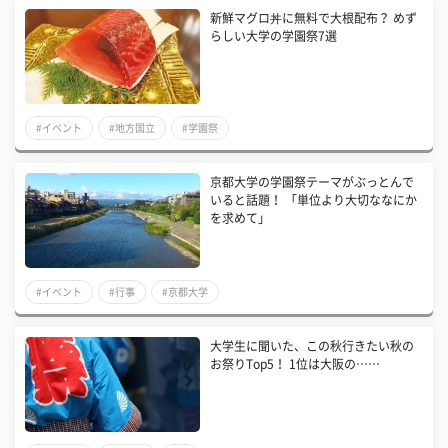
新鮮マグロ丼に無料で大根配布？ めず
らしい大学の学園祭7選
#イベント
#地方国立
#学園祭
​京都大学の学園祭テーマがぶっとんで
いると話題！ 「単位より大切ななにか
を求めて」
#イベント
#行事
#京都大学
大学生に聞いた、この秋行きたい秋の
お祭りTop5！ 1位は大阪の……