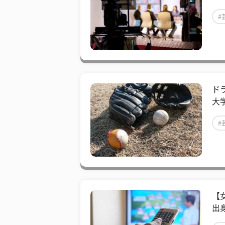
#
ド
大
#
【
出