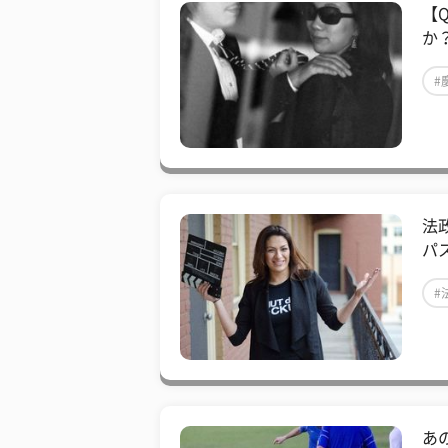
【
か
#
法
パ
#
あ