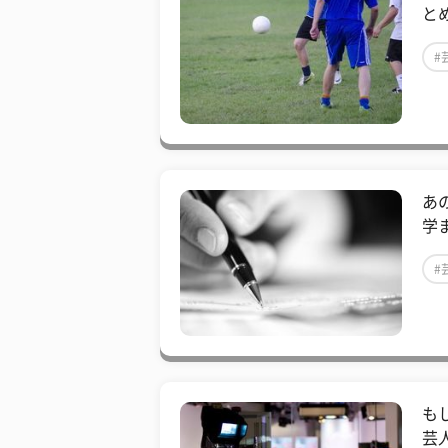
と
#
あ
学
#
も
芸