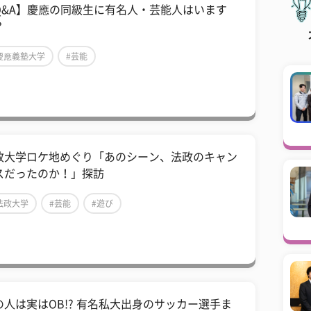
Q&A】慶應の同級生に有名人・芸能人はいます
？
慶應義塾大学
#芸能
政大学ロケ地めぐり「あのシーン、法政のキャン
スだったのか！」探訪
法政大学
#芸能
#遊び
の人は実はOB!? 有名私大出身のサッカー選手ま