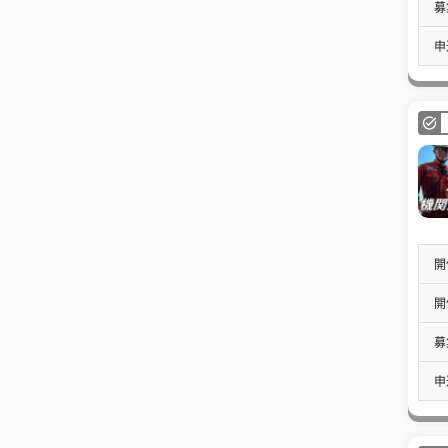
募
申
開
開
募
申