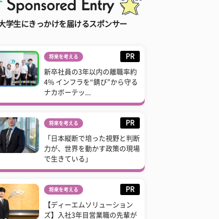
大学生にきっかけを届けるスポンサー
PR
将来を考える
新卒社員の3年以内の離職率約
4% インフラを“錆び”から守る
ナカボーテッ...
PR
将来を考える
「日本縦断で培った視野と判断
力が、世界を動かす政策の現場
で生きている」
PR
将来を考える
【ディーエムソリューション
ズ】入社3年目営業職の先輩が