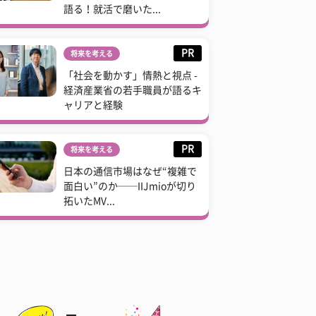
語る！就活で磨いた...
PR
将来を考える
「社会を動かす」情熱と視点 -
経済産業省の若手職員が語るキ
ャリアと経験
PR
将来を考える
日本の通信市場はなぜ“複雑で
面白い”のか──IIJmioが切り
拓いたMV...