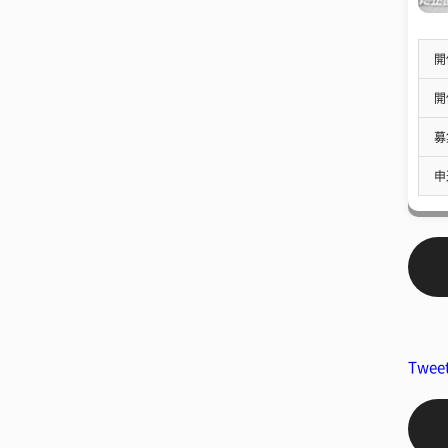
開
開
募
申
Twee