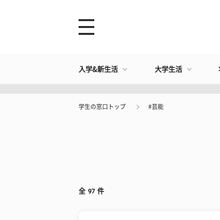
入学&新生活
大学生活
学生の窓口トップ
#芸能
全
97
件