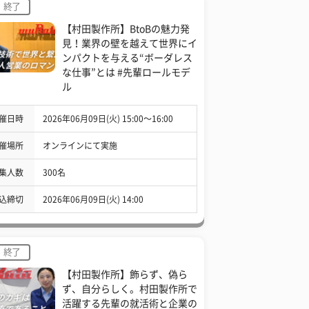
終了
【村田製作所】BtoBの魅力発
見！業界の壁を越えて世界にイ
ンパクトを与える“ボーダレス
な仕事”とは #先輩ロールモデ
ル
催日時
2026年06月09日(火) 15:00〜16:00
催場所
オンラインにて実施
集人数
300名
込締切
2026年06月09日(火) 14:00
終了
【村田製作所】飾らず、偽ら
ず、自分らしく。村田製作所で
活躍する先輩の就活術と企業の