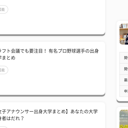
芸能
ラフト会議でも要注目！ 有名プロ野球選手の出身
学まとめ
開
開
芸能
募
申
女子アナウンサー出身大学まとめ】あなたの大学
身者はだれ？