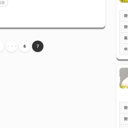
芸能
開
開
募
・・・
6
7
申
開
開