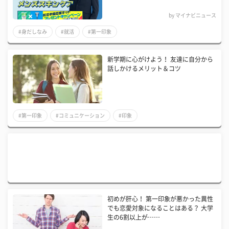
by マイナビニュース
#身だしなみ
#就活
#第一印象
新学期に心がけよう！ 友達に自分から
話しかけるメリット＆コツ
#第一印象
#コミュニケーション
#印象
初めが肝心！ 第一印象が悪かった異性
でも恋愛対象になることはある？ 大学
生の6割以上が……