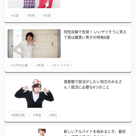
#恋愛
#性格
#印象
同性目線で告発！ いいヤツそうに見え
て実は腹黒い男子の特徴8選
#大学生白書
#性格
#キャラクター
首都圏で就活がしたい地方のみなさ
ん！就活に必要な4つのこと
#就職活動
#準備
#給料
新しいアルバイトを始めるとき、最初