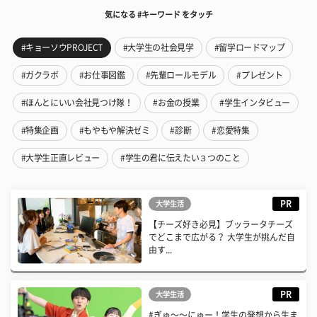
気になる #キーワード をタッチ
#キョーソウPROJECT
#大学生の社会見学
#留学ロードマップ
#ガクラボ
#お仕事図鑑
#先輩ロールモデル
#プレゼント
#ほんとにいい会社見つけ隊！
#お金の授業
#学生インタビュー
#特集企画
#もやもや解決ゼミ
#診断
#恋愛特集
#大学生正直レビュー
#学生の君に伝えたい３つのこと
PR
大学生活
【チーズ好き必見】ブッラータチーズ
でどこまで広がる？ 大学生が挑んだ自
由す...
PR
大学生活
#ぎゅ〜〜にゅー！学生の発想から生ま