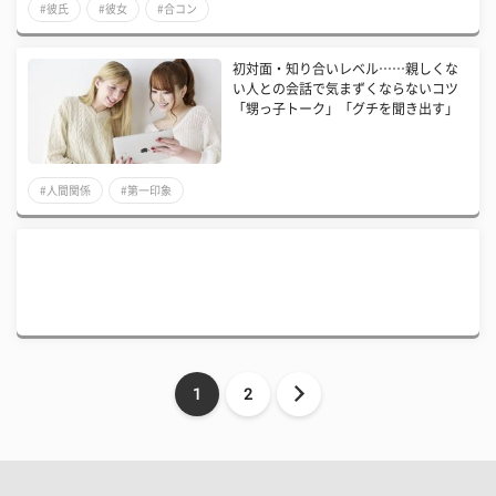
#彼氏
#彼女
#合コン
初対面・知り合いレベル……親しくな
い人との会話で気まずくならないコツ
「甥っ子トーク」「グチを聞き出す」
#人間関係
#第一印象
1
2