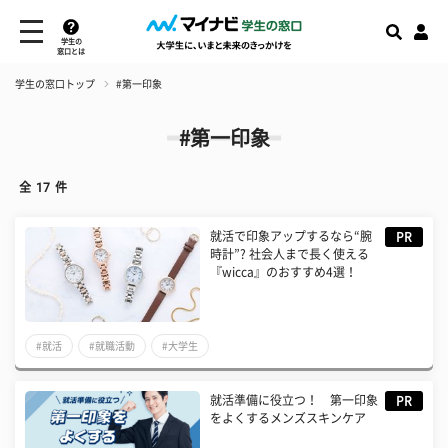
学生の
窓口とは
学生の窓口トップ
#第一印象
#第一印象
全
17
件
就活で印象アップするなら“腕
PR
時計”? 社会人まで長く使える
『wicca』のおすすめ4選！
#就活
#就職活動
#大学生
就活準備に役立つ！ 第一印象
PR
をよくするメンズスキンケア