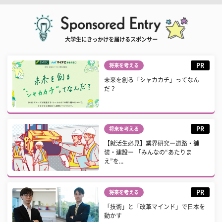
大学生にきっかけを届けるスポンサー
PR
将来を考える
未来を創る「シャカカチ」ってなん
だ？
PR
将来を考える
【就活生必見】業界研究ー道路・舗
装・建設ー 「みんなの“あたりま
え”を...
PR
将来を考える
「技術」と「改革マインド」で日本を
動かす