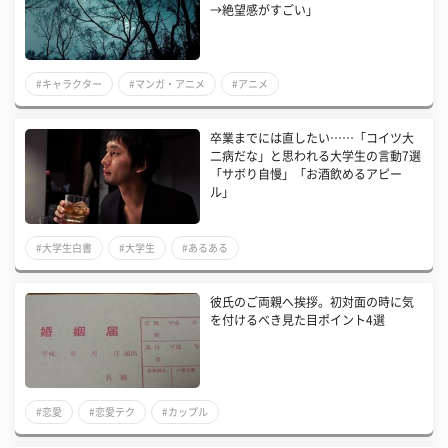
→絶望感がすごい」
#キャラクター
#マンガ・アニメ
#アニメ
卒業までには直したい……「コイツ大
二病だな」と思われる大学生の言動7選
「サボり自慢」「お酒飲めるアピー
ル」
#大学生白書
#大学生
#あるある
彼氏のご両親へ挨拶。初対面の時に気
を付けるべき見た目ポイント4選
#恋愛
#恋愛テク
#カップル