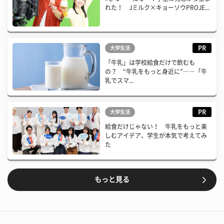
れた！ Jミルク×キョーソウPROJE...
PR
大学生活
「牛乳」は学校給食だけで飲むも
の？ “牛乳をもっと身近に”――「牛
乳でスマ...
PR
大学生活
給食だけじゃない！ 牛乳をもっと楽
しむアイデア、学生が本気で考えてみ
た
もっと見る