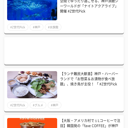
空間でゆったり過ごせる、神戸須磨シ
ーワールドが「ナイトアクアライブ」
開催 #Z世代Pick
#Z世代Pick
#神戸
#水族館
【ランチ難民大歓喜】神戸・ハーバー
ランドで「お惣菜＆お漬物が食べ放
題」、焼き鳥が主役！ 「 #Z世代Pick
#Z世代Pick
#グルメ
#神戸
【大阪・アメリカ村で１Lコーヒーで注
目】韓国発の「fave COFFEE」が神戸