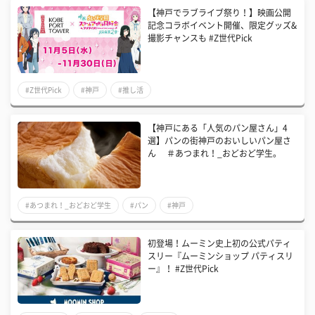
【神戸でラブライブ祭り！】映画公開
記念コラボイベント開催、限定グッズ&
撮影チャンスも #Z世代Pick
#Z世代Pick
#神戸
#推し活
【神戸にある「人気のパン屋さん」4
選】パンの街神戸のおいしいパン屋さ
ん ＃あつまれ！_おどおど学生。
#あつまれ！_おどおど学生
#パン
#神戸
初登場！ムーミン史上初の公式パティ
スリー『ムーミンショップ パティスリ
ー』！ #Z世代Pick