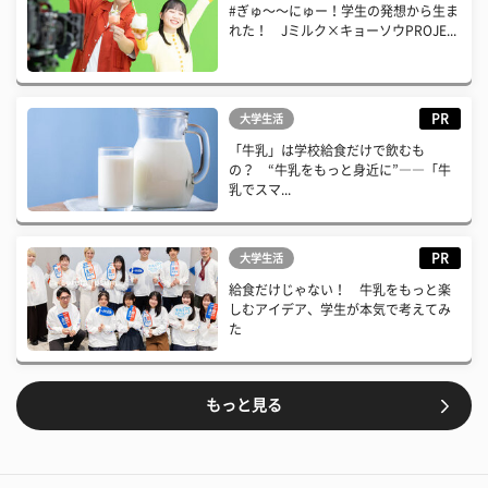
#ぎゅ〜〜にゅー！学生の発想から生ま
れた！ Jミルク×キョーソウPROJE...
PR
大学生活
「牛乳」は学校給食だけで飲むも
の？ “牛乳をもっと身近に”――「牛
乳でスマ...
PR
大学生活
給食だけじゃない！ 牛乳をもっと楽
しむアイデア、学生が本気で考えてみ
た
もっと見る