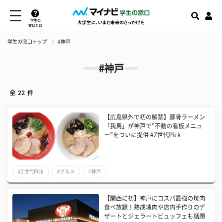
学生の
窓口とは
学生の窓口トップ
#神戸
#神戸
全
22
件
【広島県外で初の解禁】豚骨ラーメン
「我馬」が神戸で”不動の看板メニュ
ー”をついに提供 #Z世代Pick
#Z世代Pick
#グルメ
#神戸
【関西に初】神戸にコスパ最強の焼肉
食べ放題！熟成塊肉や店内手作りのデ
ザートとジェラートビュッフェも話題