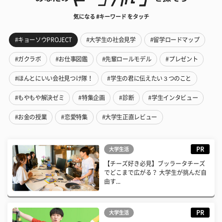
気になる #キーワード をタッチ
#キョーソウPROJECT
#大学生の社会見学
#留学ロードマップ
#ガクラボ
#お仕事図鑑
#先輩ロールモデル
#プレゼント
#ほんとにいい会社見つけ隊！
#学生の君に伝えたい３つのこと
#もやもや解決ゼミ
#特集企画
#診断
#学生インタビュー
#お金の授業
#恋愛特集
#大学生正直レビュー
PR
大学生活
【チーズ好き必見】ブッラータチーズ
でどこまで広がる？ 大学生が挑んだ自
由す...
PR
大学生活