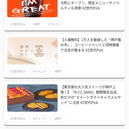
元町にオープン、限定メニューやノベ
ルティも用意 #Z世代Pick
#Z世代Pick
#神戸
#コーヒー
【入場無料】1万人を動員した「神戸蚤
の市」、コーヒーイベントと同時開催
で注目が集まる #Z世代Pick
#Z世代Pick
#イベント
#神戸
【東京発の大人気スイーツが神戸上
陸！】「N.Y.C.SAND」期間限定出店、
秋だけの“スイートポテトキャラメルサ
ンド”に注目 #Z世代Pick
#Z世代Pick
#スイーツ
#神戸