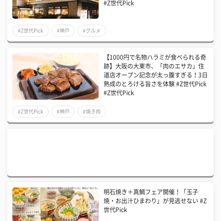
#Z世代Pick
#Z世代Pick
#神戸
#グルメ
【1000円で名物ハラミが食べられる奇
跡】大阪の大東市、「肉のエサカ」住
道店オープン記念が太っ腹すぎる！3日
熟成のとろける旨さを体験 #Z世代Pick
#Z世代Pick
#Z世代Pick
#神戸
#焼き肉
明石焼き＋真鯛フェア開催！「玉子
焼・お出汁ひまわり」が見逃せない #Z
世代Pick