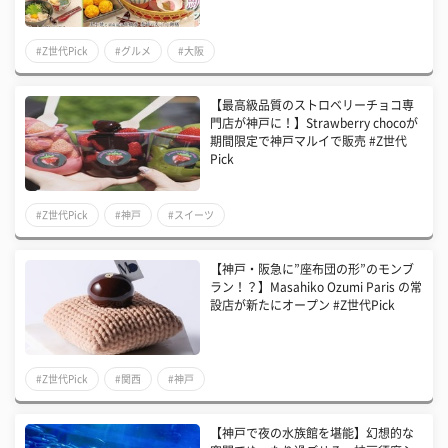
#Z世代Pick
#グルメ
#大阪
【最高級品質のストロベリーチョコ専
門店が神戸に！】Strawberry chocoが
期間限定で神戸マルイで販売 #Z世代
Pick
#Z世代Pick
#神戸
#スイーツ
【神戸・阪急に”座布団の形”のモンブ
ラン！？】Masahiko Ozumi Paris の常
設店が新たにオープン #Z世代Pick
#Z世代Pick
#関西
#神戸
【神戸で夜の水族館を堪能】幻想的な