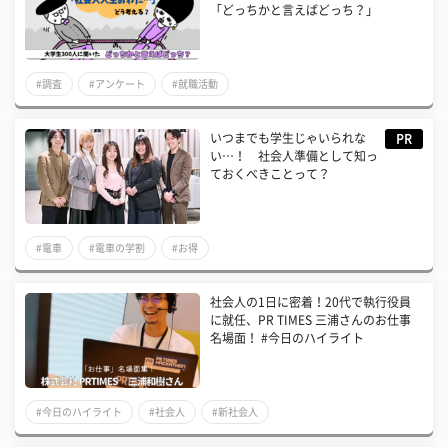
「どっちかと言えばどっち？」
#調査
#アンケート
#就職活動
いつまでも学生じゃいられな
PR
い…！ 社会人準備として知っ
ておくべきことって？
#電車
#電車の学割
#お得
社会人の1日に密着！20代で執行役員
に就任、PR TIMES 三浦さんのお仕事
名場面！ #今日のハイライト
#今日のハイライト
#社会人
#新社会人