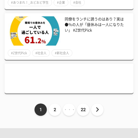
#あつまれ！_おどおど学生
#企業
#会社
同僚をランチに誘うのはあり？実は
●％の人が「昼休みは一人になりた
い」 #Z世代Pick
#Z世代Pick
#社会人
#新社会人
1
2
・・・
22