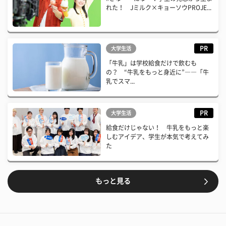
れた！ Jミルク×キョーソウPROJE...
PR
大学生活
「牛乳」は学校給食だけで飲むも
の？ “牛乳をもっと身近に”――「牛
乳でスマ...
PR
大学生活
給食だけじゃない！ 牛乳をもっと楽
しむアイデア、学生が本気で考えてみ
た
もっと見る