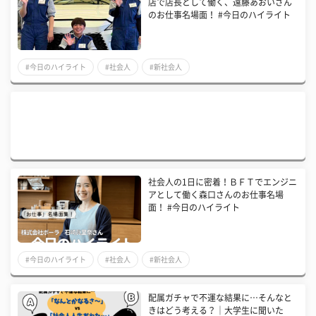
店で店長として働く、遠藤あおいさん
のお仕事名場面！ #今日のハイライト
#今日のハイライト
#社会人
#新社会人
社会人の1日に密着！ＢＦＴでエンジニ
アとして働く森口さんのお仕事名場
面！ #今日のハイライト
#今日のハイライト
#社会人
#新社会人
配属ガチャで不運な結果に…そんなと
きはどう考える？｜大学生に聞いた