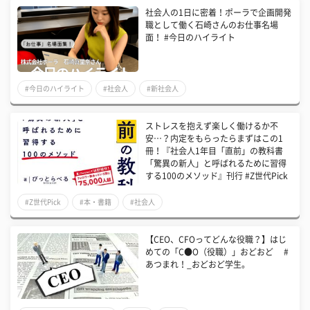
社会人の1日に密着！ポーラで企画開発
職として働く石崎さんのお仕事名場
面！ #今日のハイライト
#今日のハイライト
#社会人
#新社会人
ストレスを抱えず楽しく働けるか不
安…？内定をもらったらまずはこの1
冊！『社会人1年目「直前」の教科書
「驚異の新人」と呼ばれるために習得
する100のメソッド』刊行 #Z世代Pick
#Z世代Pick
#本・書籍
#社会人
【CEO、CFOってどんな役職？】はじ
めての「C●O（役職）」おどおど #
あつまれ！_おどおど学生。