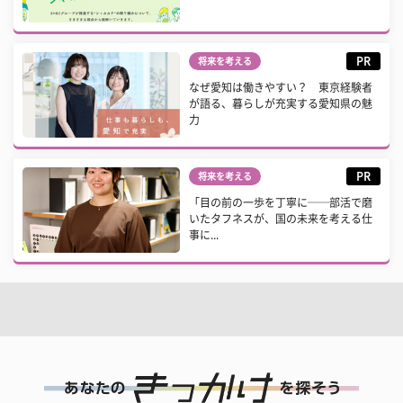
PR
将来を考える
なぜ愛知は働きやすい？ 東京経験者
が語る、暮らしが充実する愛知県の魅
力
PR
将来を考える
「目の前の一歩を丁寧に──部活で磨
いたタフネスが、国の未来を考える仕
事に...