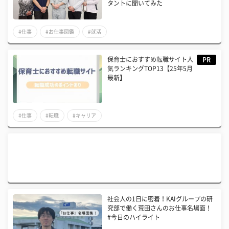
タントに聞いてみた
#仕事
#お仕事図鑑
#就活
保育士におすすめ転職サイト人
PR
気ランキングTOP13【25年5月
最新】
#仕事
#転職
#キャリア
社会人の1日に密着！KAIグループの研
究部で働く荒田さんのお仕事名場面！
#今日のハイライト