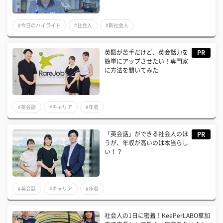
#今日のハイライト
#社会人
#新社会人
英語が苦手だけど、英会話力を
PR
簡単にアップさせたい！専門家
に方法を聞いてみた
#英会話
#キャリア
#年収
「英会話」ができる社会人のほ
PR
うが、年収が高いのは本当らし
い！？
#英会話
#キャリア
#年収
社会人の1日に密着！KeePerLABO草加