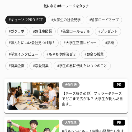
気になる #キーワード をタッチ
#キョーソウPROJECT
#大学生の社会見学
#留学ロードマップ
#ガクラボ
#お仕事図鑑
#先輩ロールモデル
#プレゼント
#ほんとにいい会社見つけ隊！
#大学生正直レビュー
#診断
#学生インタビュー
#もやもや解決ゼミ
#お金の授業
#特集企画
#恋愛特集
#学生の君に伝えたい３つのこと
PR
大学生活
【チーズ好き必見】ブッラータチーズ
でどこまで広がる？ 大学生が挑んだ自
由す...
PR
大学生活
#ぎゅ〜〜にゅー！学生の発想から生ま