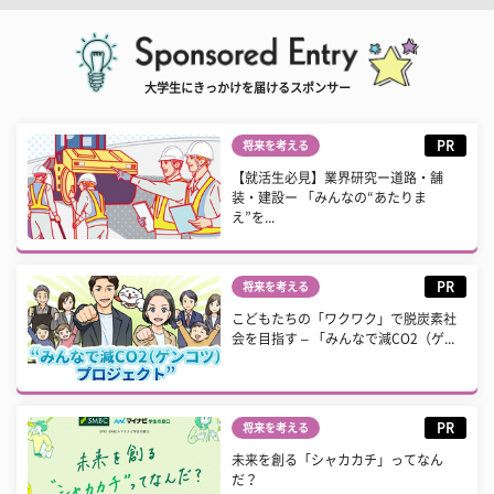
大学生にきっかけを届けるスポンサー
PR
将来を考える
【就活生必見】業界研究ー道路・舗
装・建設ー 「みんなの“あたりま
え”を...
PR
将来を考える
こどもたちの「ワクワク」で脱炭素社
会を目指す – 「みんなで減CO2（ゲ...
PR
将来を考える
未来を創る「シャカカチ」ってなん
だ？