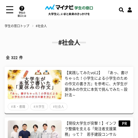
学生の
窓口とは
学生の窓口トップ
#社会人
#社会人
全
322
件
【実践してみたvol.2】 『あっ、書け
ちゃった！小学生による小学生のため
の作文の書き方』を参考に、大学生が
夏休みの作文に本気で挑んでみた～設
計法～
#本・書籍
#大学生
#社会人
【現役大学生が突撃！】インフ
PR
ラ整備を支える「発注者支援業
務」って？ 若手建設コンサル