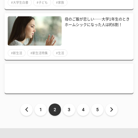
#大学生白書
#子ども
#家族
母のご飯が恋しい……大学1年生のとき
ホームシックになった人は約6割！
#新生活
#新生活特集
#生活
1
2
3
4
5