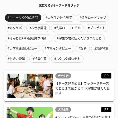
気になる #キーワード をタッチ
#キョーソウPROJECT
#大学生の社会見学
#留学ロードマップ
#ガクラボ
#お仕事図鑑
#先輩ロールモデル
#プレゼント
#ほんとにいい会社見つけ隊！
#学生の君に伝えたい３つのこと
#大学生正直レビュー
#学生インタビュー
#診断
#恋愛特集
#お金の授業
#特集企画
#もやもや解決ゼミ
PR
大学生活
【チーズ好き必見】ブッラータチーズ
でどこまで広がる？ 大学生が挑んだ自
由す...
PR
大学生活
#ぎゅ〜〜にゅー！学生の発想から生ま