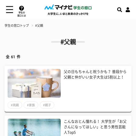
学生の
窓口とは
学生の窓口トップ
#父親
#父親
全
61
件
父の日もちゃんと祝うかも？ 普段から
父親と仲がいい女子大生は5割以上！
#両親
#家族
#親子
こんなおとん憧れる！ 大学生が「お父
さんになってほしい」と思う男性芸能
人Top5