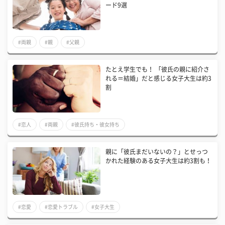
ード9選
#両親
#親
#父親
たとえ学生でも！ 「彼氏の親に紹介さ
れる＝結婚」だと感じる女子大生は約3
割
#恋人
#両親
#彼氏持ち・彼女持ち
親に「彼氏まだいないの？」とせっつ
かれた経験のある女子大生は約3割も！
#恋愛
#恋愛トラブル
#女子大生