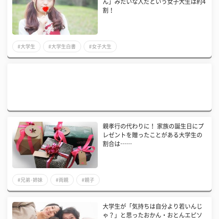
ん」みたいな人だという女子大生は約4
割！
#大学生
#大学生白書
#女子大生
親孝行の代わりに！ 家族の誕生日にプ
レゼントを贈ったことがある大学生の
割合は……
#兄弟･姉妹
#両親
#親子
大学生が「気持ちは自分より若いんじ
ゃ？」と思ったおかん・おとんエピソ