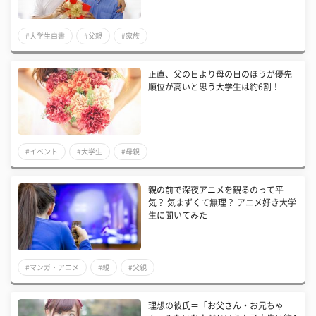
#大学生白書
#父親
#家族
正直、父の日より母の日のほうが優先
順位が高いと思う大学生は約6割！
#イベント
#大学生
#母親
親の前で深夜アニメを観るのって平
気？ 気まずくて無理？ アニメ好き大学
生に聞いてみた
#マンガ・アニメ
#親
#父親
理想の彼氏＝「お父さん・お兄ちゃ