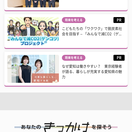
PR
将来を考える
こどもたちの「ワクワク」で脱炭素社
会を目指す – 「みんなで減CO2（ゲ...
PR
将来を考える
なぜ愛知は働きやすい？ 東京経験者
が語る、暮らしが充実する愛知県の魅
力