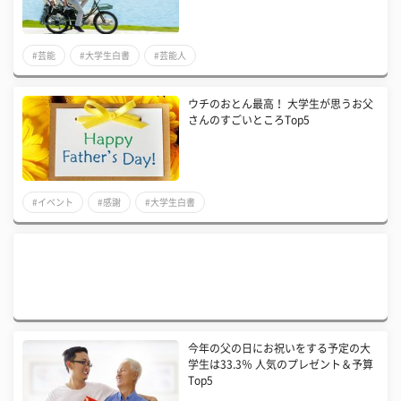
#芸能
#大学生白書
#芸能人
ウチのおとん最高！ 大学生が思うお父
さんのすごいところTop5
#イベント
#感謝
#大学生白書
今年の父の日にお祝いをする予定の大
学生は33.3％ 人気のプレゼント＆予算
Top5