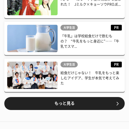
れた！ Jミルク×キョーソウPROJE...
PR
大学生活
「牛乳」は学校給食だけで飲むも
の？ “牛乳をもっと身近に”――「牛
乳でスマ...
PR
大学生活
給食だけじゃない！ 牛乳をもっと楽
しむアイデア、学生が本気で考えてみ
た
もっと見る