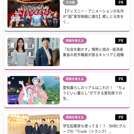
PR
その他
【ディズニー・アニメーションの名作
が“超”実写映画に進化】癒しと元気を
く...
PR
将来を考える
「社会を動かす」情熱と視点 - 経済産
業省の若手職員が語るキャリアと経験
PR
将来を考える
愛知暮らしのリアルはこれだ！ “ちょ
うどいい暮らし”ができる愛知県での
生...
PR
将来を考える
学生起業家も使ってる！？ - SMBCグル
ープの「Trunk（トランク）...