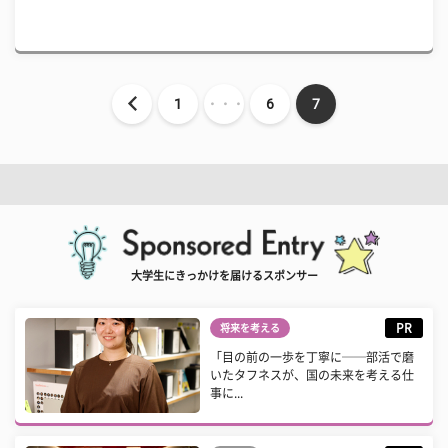
1
・・・
6
7
大学生にきっかけを届けるスポンサー
PR
将来を考える
「目の前の一歩を丁寧に──部活で磨
いたタフネスが、国の未来を考える仕
事に...