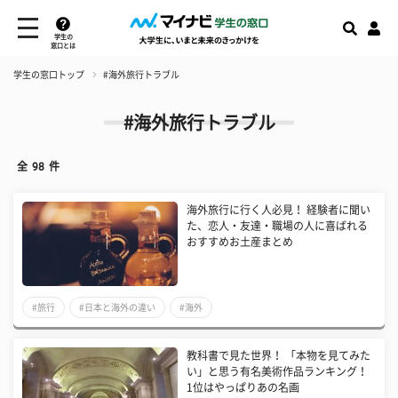
学生の
窓口とは
学生の窓口トップ
#海外旅行トラブル
#海外旅行トラブル
全
98
件
​海外旅行に行く人必見！ 経験者に聞い
た、恋人・友達・職場の人に喜ばれる
おすすめお土産まとめ
#旅行
#日本と海外の違い
#海外
​教科書で見た世界！ 「本物を見てみた
い」と思う有名美術作品ランキング！
1位はやっぱりあの名画