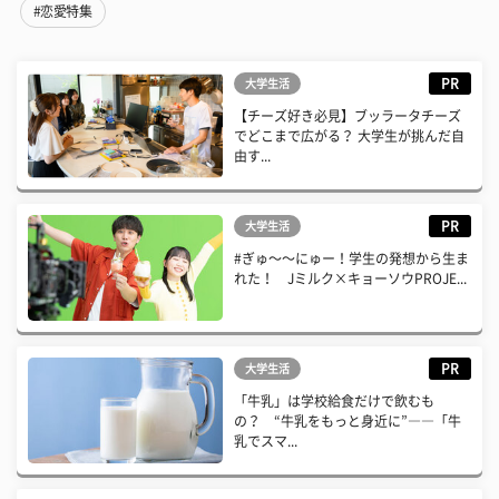
#恋愛特集
PR
大学生活
【チーズ好き必見】ブッラータチーズ
でどこまで広がる？ 大学生が挑んだ自
由す...
PR
大学生活
#ぎゅ〜〜にゅー！学生の発想から生ま
れた！ Jミルク×キョーソウPROJE...
PR
大学生活
「牛乳」は学校給食だけで飲むも
の？ “牛乳をもっと身近に”――「牛
乳でスマ...