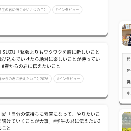
学生の君に伝えたい３つのこと
#インタビュー
芸能人
E:I SUZU「緊張よりもワクワクを胸に新しいこと
飛び込んでいけたら絶対に楽しいことが待ってい
開
」#春からの君に伝えたいこと
開
春からの君に伝えたいこと2026
#インタビュー
募
芸能人
申
川愛「自分の気持ちに素直になって、やりたいこ
を続けていくことが大事」#学生の君に伝えたい3
のこと