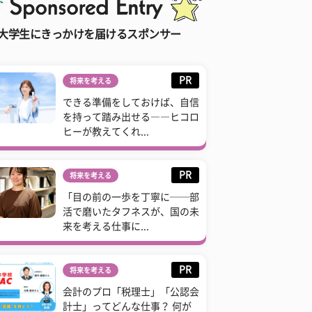
大学生にきっかけを届けるスポンサー
PR
将来を考える
できる準備をしておけば、自信
を持って踏み出せる――ヒコロ
ヒーが教えてくれ...
PR
将来を考える
「目の前の一歩を丁寧に──部
活で磨いたタフネスが、国の未
来を考える仕事に...
PR
将来を考える
会計のプロ「税理士」「公認会
計士」ってどんな仕事？ 何が