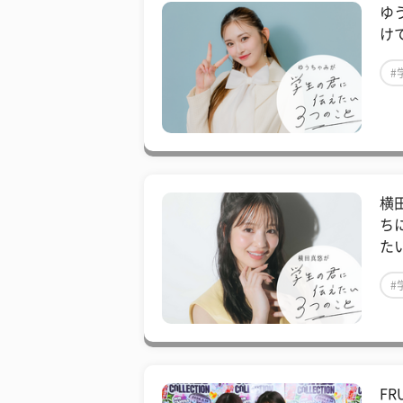
ゆ
け
#
#
横
ち
た
#
#
FR