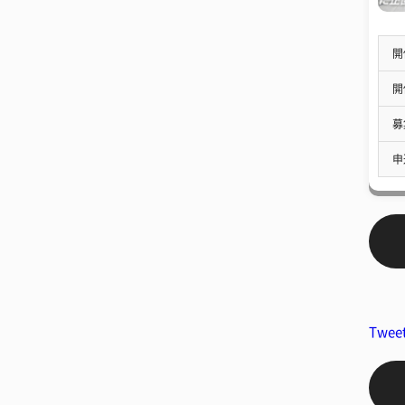
開
開
募
申
Twee