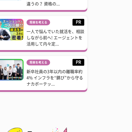
違うの？ 資格の...
PR
将来を考える
一人で悩んでいた就活を、相談
しながら前へ! エージェントを
活用して内々定...
PR
将来を考える
新卒社員の3年以内の離職率約
4% インフラを“錆び”から守る
ナカボーテッ...