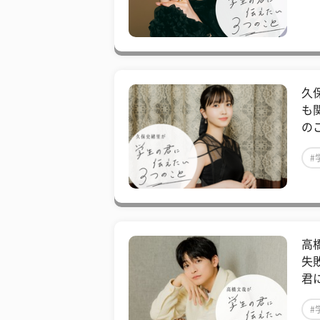
#
久
も
の
#
#
高
失
君
#