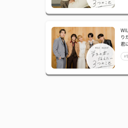
#
W
り
君
#
#