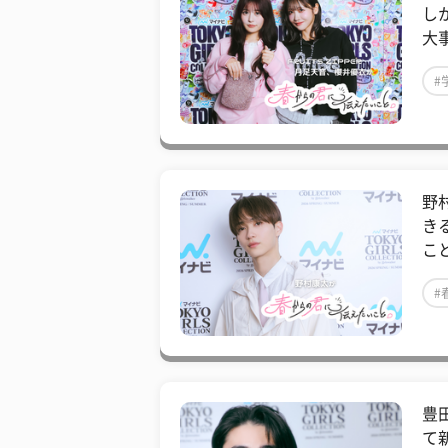
し
大
#
#
野
き
こ
#
#
豊
て