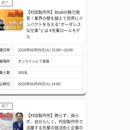
終了
【村田製作所】BtoBの魅力発
見！業界の壁を越えて世界にイ
ンパクトを与える“ボーダレス
な仕事”とは #先輩ロールモデ
ル
催日時
2026年06月09日(火) 15:00〜16:00
催場所
オンラインにて実施
集人数
300名
込締切
2026年06月09日(火) 14:00
終了
【村田製作所】飾らず、偽ら
ず、自分らしく。村田製作所で
活躍する先輩の就活術と企業の