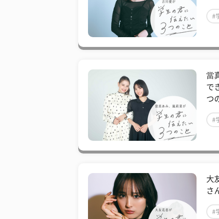
#
#
當
で
つ
#
#
大
さ
#