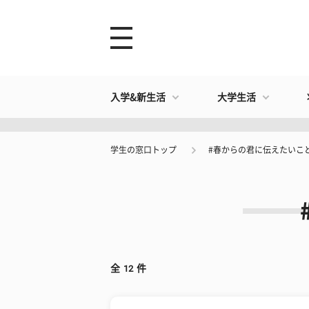
入学&新生活
大学生活
学生の窓口トップ
#春からの君に伝えたいこと
全
12
件