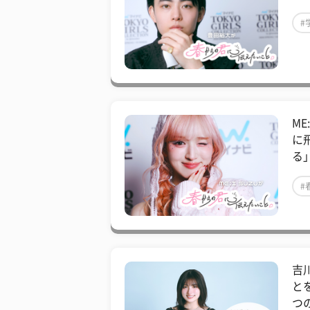
#
#
M
に
る
#
#
吉
と
つ