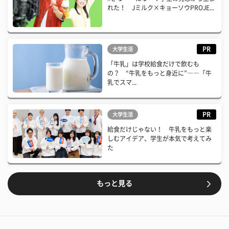
れた！ Jミルク×キョーソウPROJE...
PR
大学生活
「牛乳」は学校給食だけで飲むも
の？ “牛乳をもっと身近に”――「牛
乳でスマ...
PR
大学生活
給食だけじゃない！ 牛乳をもっと楽
しむアイデア、学生が本気で考えてみ
た
もっと見る