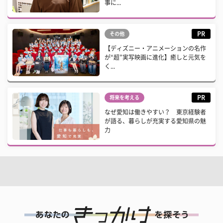
事に...
PR
その他
【ディズニー・アニメーションの名作
が“超”実写映画に進化】癒しと元気を
く...
PR
将来を考える
なぜ愛知は働きやすい？ 東京経験者
が語る、暮らしが充実する愛知県の魅
力