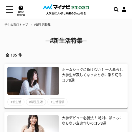
学生の
窓口とは
学生の窓口トップ
#新生活特集
#新生活特集
全
135
件
ホームシックに負けない！ 一人暮らし
大学生が寂しくなったときに乗り切る
コツ8選
#新生活
#学生生活
#生活習慣
大学デビュー必勝法！ 絶対にぼっちに
ならない友達作りのコツ8選