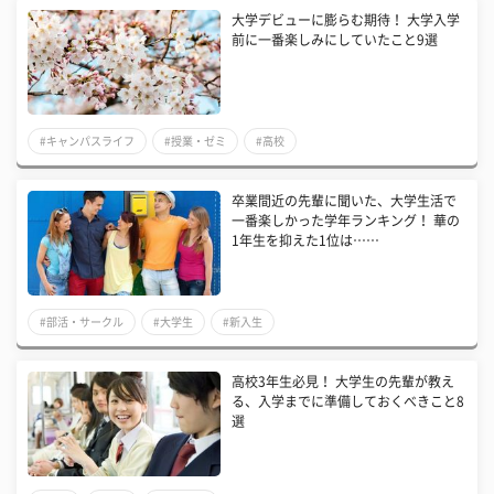
大学デビューに膨らむ期待！ 大学入学
前に一番楽しみにしていたこと9選
#キャンパスライフ
#授業・ゼミ
#高校
卒業間近の先輩に聞いた、大学生活で
一番楽しかった学年ランキング！ 華の
1年生を抑えた1位は……
#部活・サークル
#大学生
#新入生
高校3年生必見！ 大学生の先輩が教え
る、入学までに準備しておくべきこと8
選