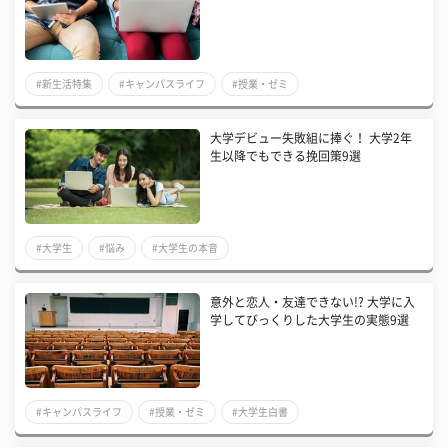
#新生活特集
#キャンパスライフ
#授業・ゼミ
大学デビュー失敗組に捧ぐ！ 大学2年
生以降でもできる挽回策9選
#大学生
#悩み
#大学生の本音
意外と恋人・友達できない!? 大学に入
学してびっくりした大学生の実態9選
#キャンパスライフ
#授業・ゼミ
#大学生白書