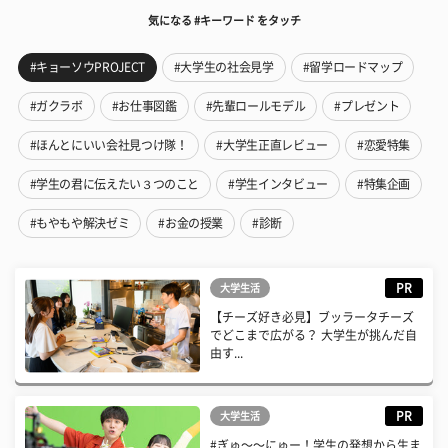
気になる #キーワード をタッチ
#キョーソウPROJECT
#大学生の社会見学
#留学ロードマップ
#ガクラボ
#お仕事図鑑
#先輩ロールモデル
#プレゼント
#ほんとにいい会社見つけ隊！
#大学生正直レビュー
#恋愛特集
#学生の君に伝えたい３つのこと
#学生インタビュー
#特集企画
#もやもや解決ゼミ
#お金の授業
#診断
PR
大学生活
【チーズ好き必見】ブッラータチーズ
でどこまで広がる？ 大学生が挑んだ自
由す...
PR
大学生活
#ぎゅ〜〜にゅー！学生の発想から生ま