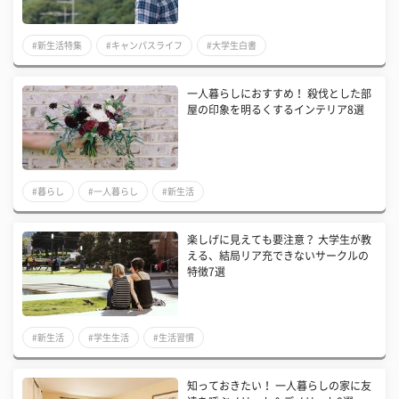
#新生活特集
#キャンパスライフ
#大学生白書
一人暮らしにおすすめ！ 殺伐とした部
屋の印象を明るくするインテリア8選
#暮らし
#一人暮らし
#新生活
楽しげに見えても要注意？ 大学生が教
える、結局リア充できないサークルの
特徴7選
#新生活
#学生生活
#生活習慣
知っておきたい！ 一人暮らしの家に友