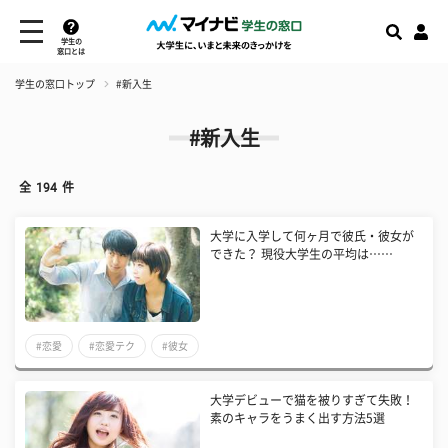
学生の
窓口とは
学生の窓口トップ
#新入生
#新入生
全
194
件
大学に入学して何ヶ月で彼氏・彼女が
できた？ 現役大学生の平均は……
#恋愛
#恋愛テク
#彼女
大学デビューで猫を被りすぎて失敗！
素のキャラをうまく出す方法5選