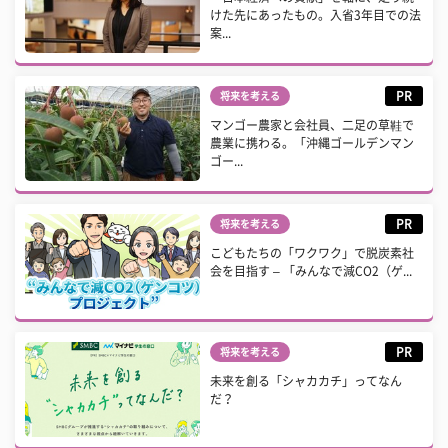
けた先にあったもの。入省3年目での法
案...
PR
将来を考える
マンゴー農家と会社員、二足の草鞋で
農業に携わる。「沖縄ゴールデンマン
ゴー...
PR
将来を考える
こどもたちの「ワクワク」で脱炭素社
会を目指す – 「みんなで減CO2（ゲ...
PR
将来を考える
未来を創る「シャカカチ」ってなん
だ？