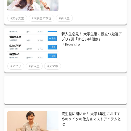
#女子大生
#大学生の本音
#新入生
新入生必見！ 大学生活に役立つ厳選ア
プリ7選「すごい時間割」
「Evernote」
#アプリ
#新入生
#スマホ
資生堂に聞いた！ 大学1年生におすす
めのメイクの仕方＆マストアイテムと
は