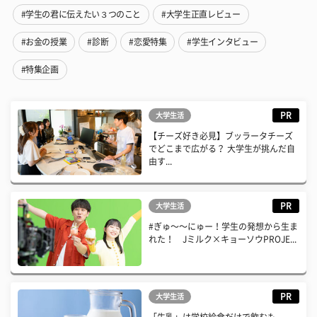
#学生の君に伝えたい３つのこと
#大学生正直レビュー
#お金の授業
#診断
#恋愛特集
#学生インタビュー
#特集企画
PR
大学生活
【チーズ好き必見】ブッラータチーズ
でどこまで広がる？ 大学生が挑んだ自
由す...
PR
大学生活
#ぎゅ〜〜にゅー！学生の発想から生ま
れた！ Jミルク×キョーソウPROJE...
PR
大学生活