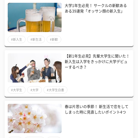
大学1年生必見！ サークルの新歓ある
ある39連発「オッサン顔の新入生」
#新入生
#新生活
#新歓
【新1年生必見】先輩大学生に聞いた！
新入生は入学をきっかけに大学デビュ
ーするべき？
#大学生
#大学
#大学生白書
春は片思いの季節！ 新生活で恋をして
しまった時に見直したいポイント4つ