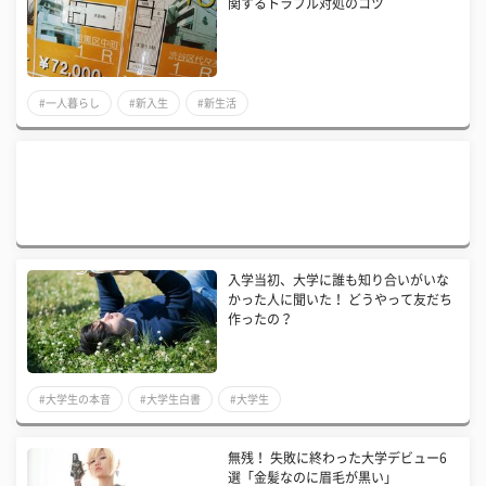
関するトラブル対処のコツ
#一人暮らし
#新入生
#新生活
入学当初、大学に誰も知り合いがいな
かった人に聞いた！ どうやって友だち
作ったの？
#大学生の本音
#大学生白書
#大学生
無残！ 失敗に終わった大学デビュー6
選「金髪なのに眉毛が黒い」