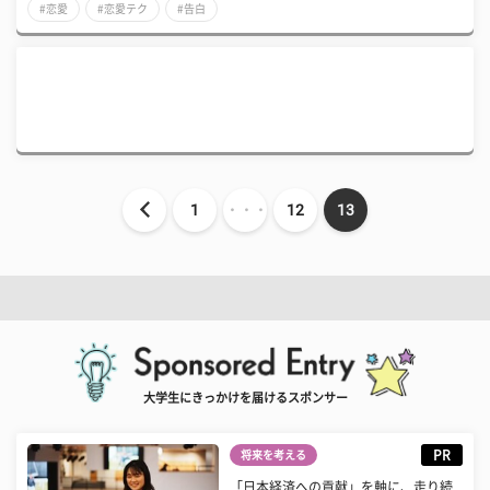
#恋愛
#恋愛テク
#告白
1
・・・
12
13
大学生にきっかけを届けるスポンサー
PR
将来を考える
「日本経済への貢献」を軸に、走り続