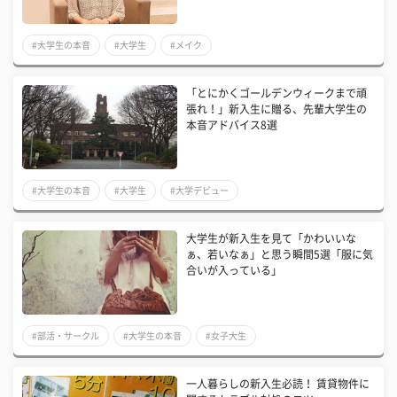
#大学生の本音
#大学生
#メイク
「とにかくゴールデンウィークまで頑
張れ！」新入生に贈る、先輩大学生の
本音アドバイス8選
#大学生の本音
#大学生
#大学デビュー
大学生が新入生を見て「かわいいな
ぁ、若いなぁ」と思う瞬間5選「服に気
合いが入っている」
#部活・サークル
#大学生の本音
#女子大生
一人暮らしの新入生必読！ 賃貸物件に