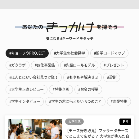
気になる #キーワード をタッチ
#キョーソウPROJECT
#大学生の社会見学
#留学ロードマップ
#ガクラボ
#お仕事図鑑
#先輩ロールモデル
#プレゼント
#ほんとにいい会社見つけ隊！
#もやもや解決ゼミ
#診断
#大学生正直レビュー
#特集企画
#お金の授業
#学生インタビュー
#学生の君に伝えたい３つのこと
#恋愛特集
PR
大学生活
【チーズ好き必見】ブッラータチーズ
でどこまで広がる？ 大学生が挑んだ自