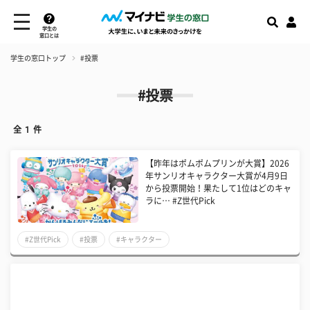
学生の
窓口とは
学生の窓口トップ
#投票
#投票
全
1
件
【昨年はポムポムプリンが大賞】2026
年サンリオキャラクター大賞が4月9日
から投票開始！果たして1位はどのキャ
ラに… #Z世代Pick
#Z世代Pick
#投票
#キャラクター