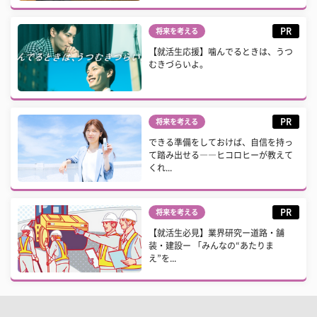
PR
将来を考える
【就活生応援】噛んでるときは、うつ
むきづらいよ。
PR
将来を考える
できる準備をしておけば、自信を持っ
て踏み出せる――ヒコロヒーが教えて
くれ...
PR
将来を考える
【就活生必見】業界研究ー道路・舗
装・建設ー 「みんなの“あたりま
え”を...