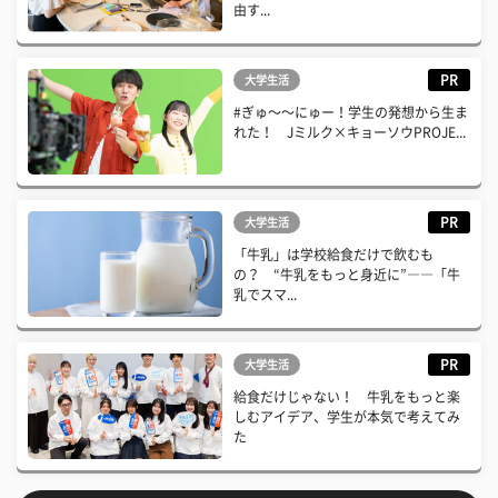
由す...
PR
大学生活
#ぎゅ〜〜にゅー！学生の発想から生ま
れた！ Jミルク×キョーソウPROJE...
PR
大学生活
「牛乳」は学校給食だけで飲むも
の？ “牛乳をもっと身近に”――「牛
乳でスマ...
PR
大学生活
給食だけじゃない！ 牛乳をもっと楽
しむアイデア、学生が本気で考えてみ
た