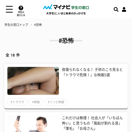
学生の
窓口とは
学生の窓口トップ
#恐怖
#恐怖
全
18
件
夜寝られなくなる！ 子供のころ見ると
「トラウマ危険！」な映画5選
#トラウマ
#映画
#ゾンビ映画
これだけは無理！ 社会人が「いちばん
怖い」と思うもの「風船が割れる音」
「薄毛」「お母さん」