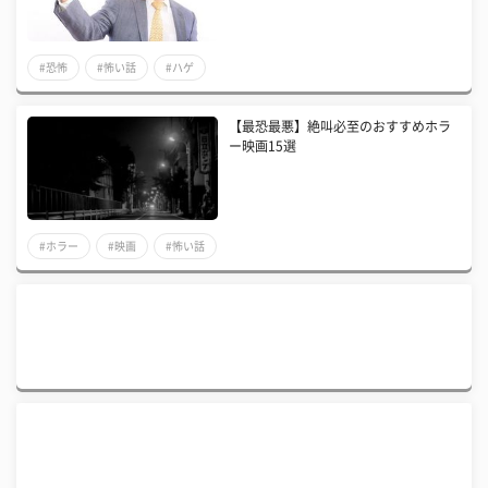
#恐怖
#怖い話
#ハゲ
【最恐最悪】絶叫必至のおすすめホラ
ー映画15選
#ホラー
#映画
#怖い話