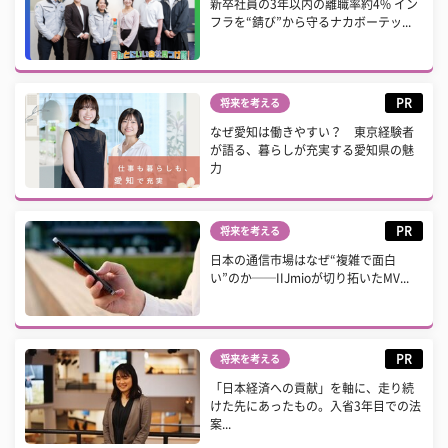
新卒社員の3年以内の離職率約4% イン
フラを“錆び”から守るナカボーテッ...
PR
将来を考える
なぜ愛知は働きやすい？ 東京経験者
が語る、暮らしが充実する愛知県の魅
力
PR
将来を考える
日本の通信市場はなぜ“複雑で面白
い”のか──IIJmioが切り拓いたMV...
PR
将来を考える
「日本経済への貢献」を軸に、走り続
けた先にあったもの。入省3年目での法
案...