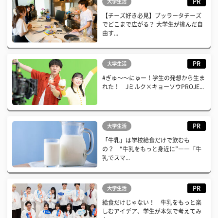
PR
大学生活
【チーズ好き必見】ブッラータチーズ
でどこまで広がる？ 大学生が挑んだ自
由す...
PR
大学生活
#ぎゅ〜〜にゅー！学生の発想から生ま
れた！ Jミルク×キョーソウPROJE...
PR
大学生活
「牛乳」は学校給食だけで飲むも
の？ “牛乳をもっと身近に”――「牛
乳でスマ...
PR
大学生活
給食だけじゃない！ 牛乳をもっと楽
しむアイデア、学生が本気で考えてみ