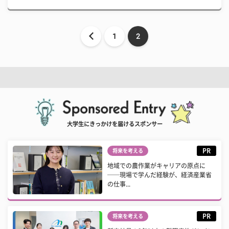
1
2
大学生にきっかけを届けるスポンサー
PR
将来を考える
地域での農作業がキャリアの原点に
──現場で学んだ経験が、経済産業省
の仕事...
PR
将来を考える