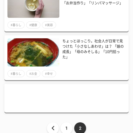
「お弁当作り」「リンパマッサージ」
#暮らし
#健康
#美容
ちょっとほっこり。社会人が日常で見
つけた「小さなしあわせ」は？ 「娘の
成長」「母のみそしる」「10円拾っ
た」
#暮らし
#お金
#幸せ
1
2