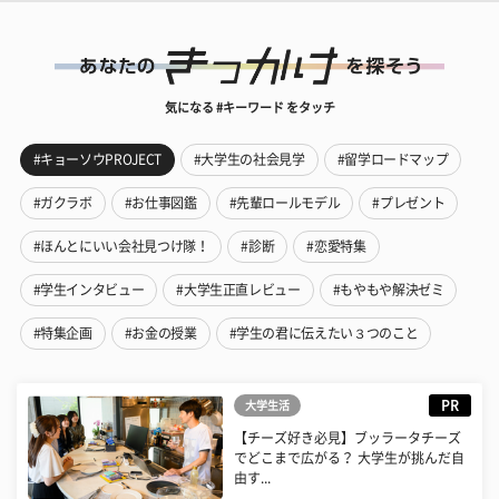
気になる #キーワード をタッチ
#キョーソウPROJECT
#大学生の社会見学
#留学ロードマップ
#ガクラボ
#お仕事図鑑
#先輩ロールモデル
#プレゼント
#ほんとにいい会社見つけ隊！
#診断
#恋愛特集
#学生インタビュー
#大学生正直レビュー
#もやもや解決ゼミ
#特集企画
#お金の授業
#学生の君に伝えたい３つのこと
PR
大学生活
【チーズ好き必見】ブッラータチーズ
でどこまで広がる？ 大学生が挑んだ自
由す...