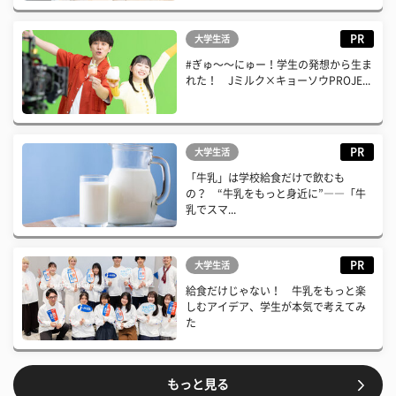
PR
大学生活
#ぎゅ〜〜にゅー！学生の発想から生ま
れた！ Jミルク×キョーソウPROJE...
PR
大学生活
「牛乳」は学校給食だけで飲むも
の？ “牛乳をもっと身近に”――「牛
乳でスマ...
PR
大学生活
給食だけじゃない！ 牛乳をもっと楽
しむアイデア、学生が本気で考えてみ
た
もっと見る