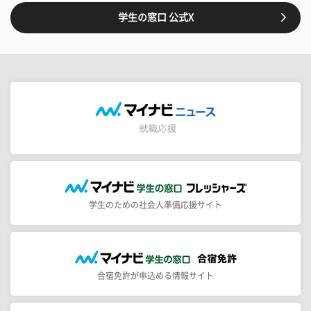
学生の窓口 公式X
学生のための社会人準備応援サイト
合宿免許が申込める情報サイト