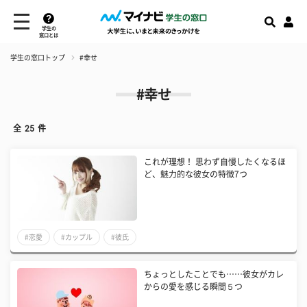
学生の
窓口とは
学生の窓口トップ
#幸せ
#幸せ
全
25
件
これが理想！ 思わず自慢したくなるほ
ど、魅力的な彼女の特徴7つ
#恋愛
#カップル
#彼氏
ちょっとしたことでも……彼女がカレ
からの愛を感じる瞬間５つ