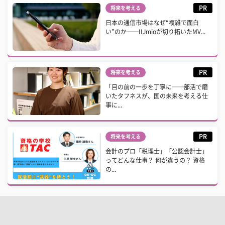
PR
将来を考える
日本の通信市場はなぜ“複雑で面白
い”のか──IIJmioが切り拓いたMV...
PR
将来を考える
「目の前の一歩を丁寧に──部活で磨
いたタフネスが、国の未来を考える仕
事に...
PR
将来を考える
会計のプロ「税理士」「公認会計士」
ってどんな仕事？ 何が違うの？ 資格
の...