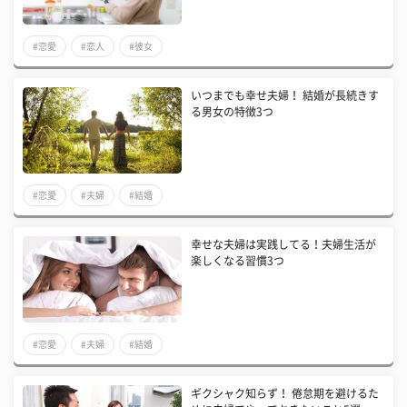
#恋愛
#恋人
#彼女
いつまでも幸せ夫婦！ 結婚が長続きす
る男女の特徴3つ
#恋愛
#夫婦
#結婚
幸せな夫婦は実践してる！夫婦生活が
楽しくなる習慣3つ
#恋愛
#夫婦
#結婚
ギクシャク知らず！ 倦怠期を避けるた