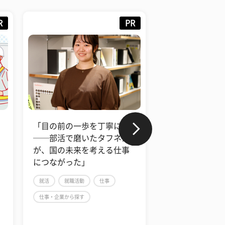
R
PR
見えない現場に光を当て、
一人で悩んでい
日本社会を支える - 経済産
相談しながら前
業省・水口さんが語る政策
ントを活用して
づくりのリアルとやりがい
なげた就活生の
就活
就職活動
就活
就職活動
仕事・企業から探す
仕事
文系