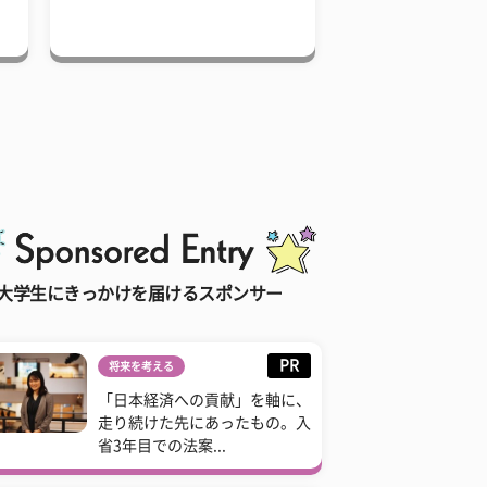
大学生にきっかけを届けるスポンサー
PR
将来を考える
「日本経済への貢献」を軸に、
走り続けた先にあったもの。入
省3年目での法案...