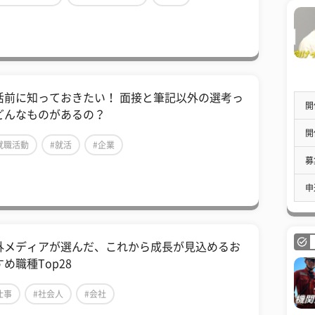
活前に知っておきたい！ 面接と筆記以外の選考っ
開
どんなものがあるの？
開
就職活動
#就活
#企業
募
申
外メディアが選んだ、これから成長が見込めるお
め職種Top28
仕事
#社会人
#会社