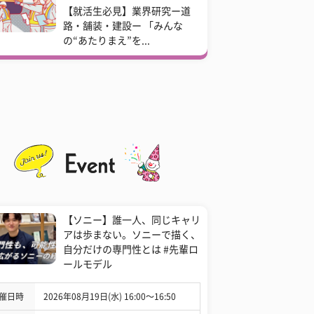
【就活生必見】業界研究ー道
路・舗装・建設ー 「みんな
の“あたりまえ”を...
【ソニー】誰一人、同じキャリ
アは歩まない。ソニーで描く、
自分だけの専門性とは #先輩ロ
ールモデル
催日時
2026年08月19日(水) 16:00〜16:50