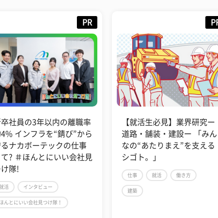
PR
P
【就活生必見】業界研究ー
「目の前の一歩を丁寧に
道路・舗装・建設ー 「みん
──部活で磨いたタフネス
なの“あたりまえ”を支える
が、国の未来を考える仕事
シゴト。」
につながった」
仕事
就活
働き方
就活
就職活動
仕事
建築
仕事・企業から探す