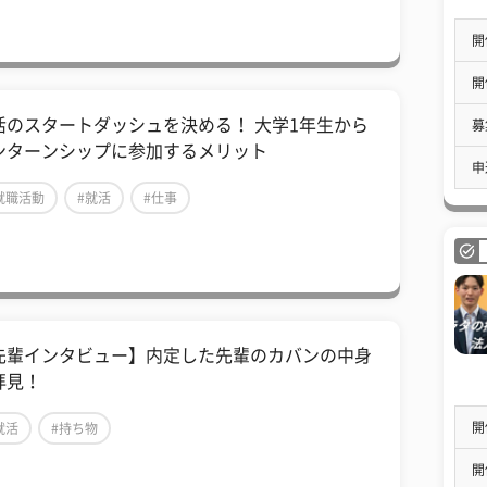
開
開
活のスタートダッシュを決める！ 大学1年生から
募
ンターンシップに参加するメリット
申
就職活動
#就活
#仕事
先輩インタビュー】内定した先輩のカバンの中身
拝見！
開
就活
#持ち物
開