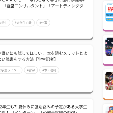
！ 「経営コンサルタント」「アートディレクタ
」
大学生
#大学生白書
#仕事
活字嫌いにも試してほしい！ 本を読むメリットとよ
よい読書をする方法【学生記者】
大学生ライター
#留学
#本・書籍
1・2年生も?! 夏休みに就活絡みの予定がある大学生
〇割！ 「インターン」「公務員試験の勉強」