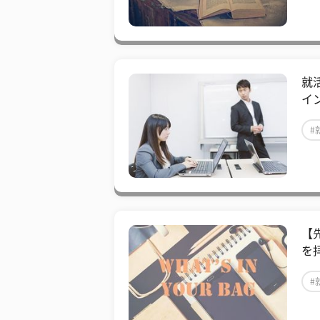
就
イ
#
【
を
#