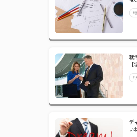
#
就
【
#
デ
い