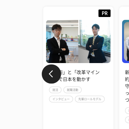
PR
PR
「改革マイン
新卒社員の3年以内の離職率
を動かす
約4% インフラを“錆び”から
守るナカボーテックの仕事
活動
って? ＃ほんとにいい会社見
先輩ロールモデル
つけ隊!
就活
インタビュー
ほんとにいい会社見つけ隊！