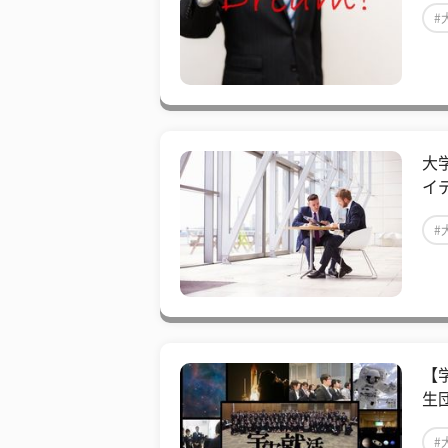
#
大
イ
#
【
生
#