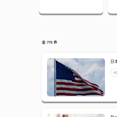
全
775
件
日
#
か