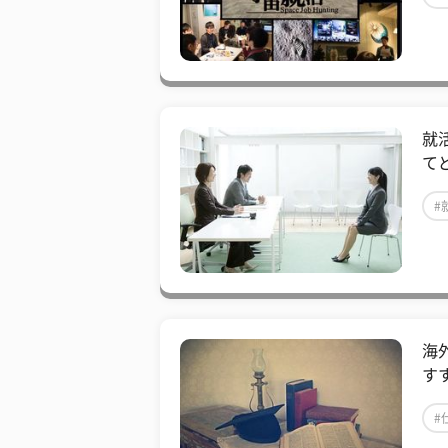
就
て
#
海
すす
#