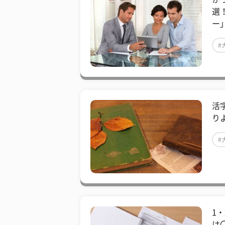
選
ー
#
​
り
#
​
は