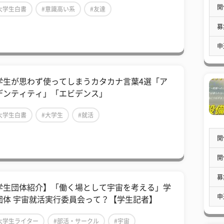
開
大学生白書
#意識高い系
#友達
募
申
学生が思わず使ってしまうカタカナ言葉4選「ア
デンティティ」「エビデンス」
大学生白書
#大学生
#就活
開
開
募
学生団体紹介】「働く場として宇宙を考える」学
申
団体 宇宙就活実行委員会って？【学生記者】
大学生ライター
#部活・サークル
#宇宙