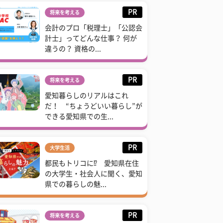
PR
将来を考える
会計のプロ「税理士」「公認会
計士」ってどんな仕事？ 何が
違うの？ 資格の...
PR
将来を考える
愛知暮らしのリアルはこれ
だ！ “ちょうどいい暮らし”が
できる愛知県での生...
PR
大学生活
都民もトリコに⁉ 愛知県在住
の大学生・社会人に聞く、愛知
県での暮らしの魅...
PR
将来を考える