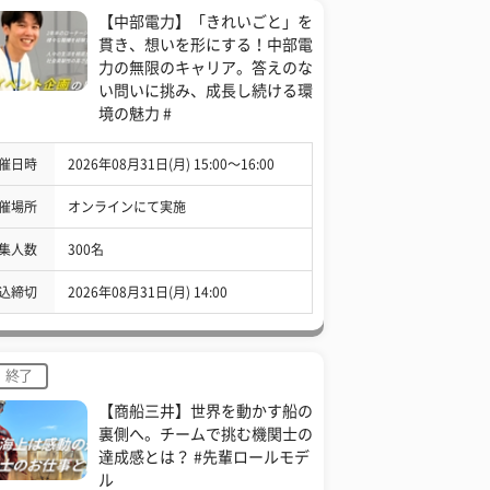
【中部電力】「きれいごと」を
貫き、想いを形にする！中部電
力の無限のキャリア。答えのな
い問いに挑み、成長し続ける環
境の魅力 #
催日時
2026年08月31日(月) 15:00〜16:00
催場所
オンラインにて実施
集人数
300名
込締切
2026年08月31日(月) 14:00
終了
【商船三井】世界を動かす船の
裏側へ。チームで挑む機関士の
達成感とは？ #先輩ロールモデ
ル