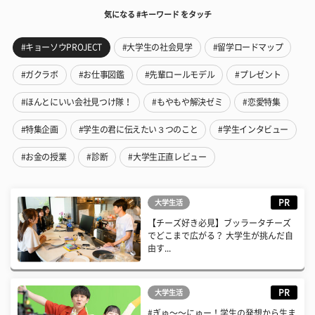
気になる #キーワード をタッチ
#キョーソウPROJECT
#大学生の社会見学
#留学ロードマップ
#ガクラボ
#お仕事図鑑
#先輩ロールモデル
#プレゼント
#ほんとにいい会社見つけ隊！
#もやもや解決ゼミ
#恋愛特集
#特集企画
#学生の君に伝えたい３つのこと
#学生インタビュー
#お金の授業
#診断
#大学生正直レビュー
PR
大学生活
【チーズ好き必見】ブッラータチーズ
でどこまで広がる？ 大学生が挑んだ自
由す...
PR
大学生活
#ぎゅ〜〜にゅー！学生の発想から生ま