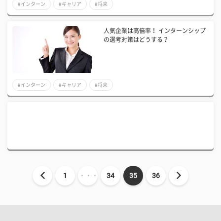
#インターン
#キャリア
#将来
人気企業は高倍率！ インターンシップ
の選考対策はどうする？
#インターン
#キャリア
#将来
1
・・・
34
35
36