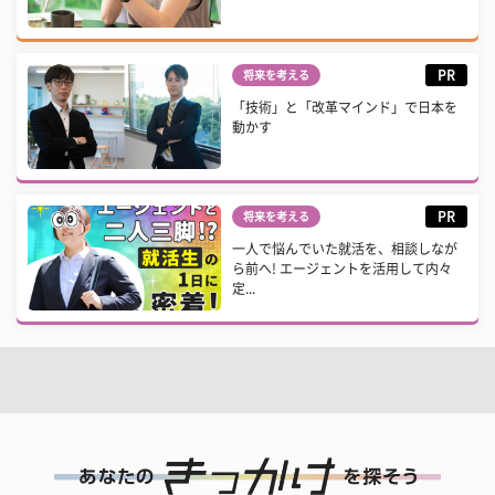
PR
将来を考える
「技術」と「改革マインド」で日本を
動かす
PR
将来を考える
一人で悩んでいた就活を、相談しなが
ら前へ! エージェントを活用して内々
定...