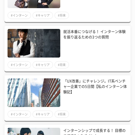
#インターン
#キャリア
#将来
就活本番につなげる！ インターン体験
を振り返るための3つの質問
#インターン
#キャリア
#将来
「UX改善」にチャレンジ。IT系ベンチ
ャー企業での5日間【私のインターン体
験記】
#インターン
#キャリア
#将来
インターンシップで成長する！ 目標の