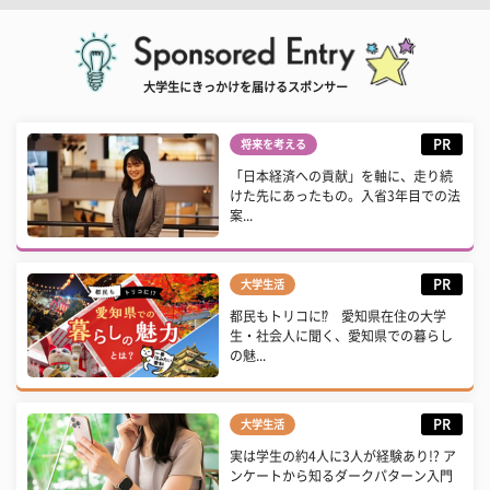
大学生にきっかけを届けるスポンサー
PR
将来を考える
「日本経済への貢献」を軸に、走り続
けた先にあったもの。入省3年目での法
案...
PR
大学生活
都民もトリコに⁉ 愛知県在住の大学
生・社会人に聞く、愛知県での暮らし
の魅...
PR
大学生活
実は学生の約4人に3人が経験あり!? ア
ンケートから知るダークパターン入門