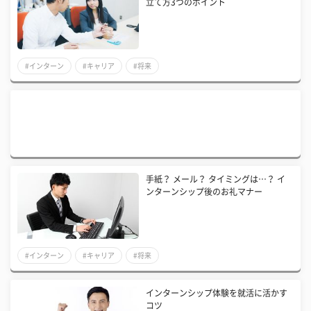
立て方3つのポイント
#インターン
#キャリア
#将来
手紙？ メール？ タイミングは…？ イ
ンターンシップ後のお礼マナー
#インターン
#キャリア
#将来
インターンシップ体験を就活に活かす
コツ