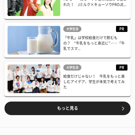
れた！ Jミルク×キョーソウPROJE...
PR
大学生活
「牛乳」は学校給食だけで飲むも
の？ “牛乳をもっと身近に”――「牛
乳でスマ...
PR
大学生活
給食だけじゃない！ 牛乳をもっと楽
しむアイデア、学生が本気で考えてみ
た
もっと見る