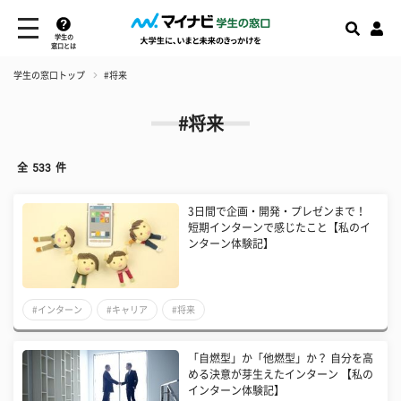
学生の
窓口とは
学生の窓口トップ
#将来
#将来
全
533
件
3日間で企画・開発・プレゼンまで！
短期インターンで感じたこと【私のイ
ンターン体験記】
#インターン
#キャリア
#将来
「自燃型」か「他燃型」か？ 自分を高
める決意が芽生えたインターン 【私の
インターン体験記】