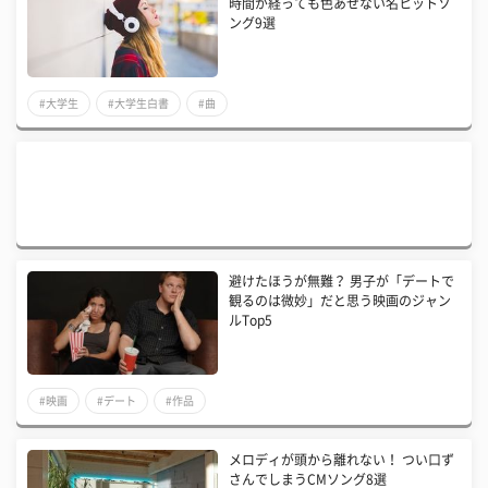
時間が経っても色あせない名ヒットソ
ング9選
#大学生
#大学生白書
#曲
避けたほうが無難？ 男子が「デートで
観るのは微妙」だと思う映画のジャン
ルTop5
#映画
#デート
#作品
メロディが頭から離れない！ つい口ず
さんでしまうCMソング8選