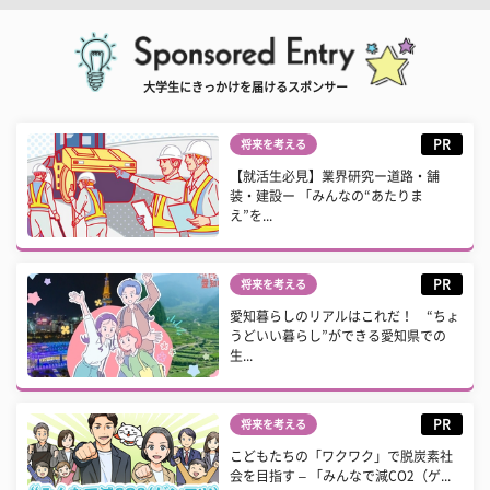
大学生にきっかけを届けるスポンサー
PR
将来を考える
【就活生必見】業界研究ー道路・舗
装・建設ー 「みんなの“あたりま
え”を...
PR
将来を考える
愛知暮らしのリアルはこれだ！ “ちょ
うどいい暮らし”ができる愛知県での
生...
PR
将来を考える
こどもたちの「ワクワク」で脱炭素社
会を目指す – 「みんなで減CO2（ゲ...