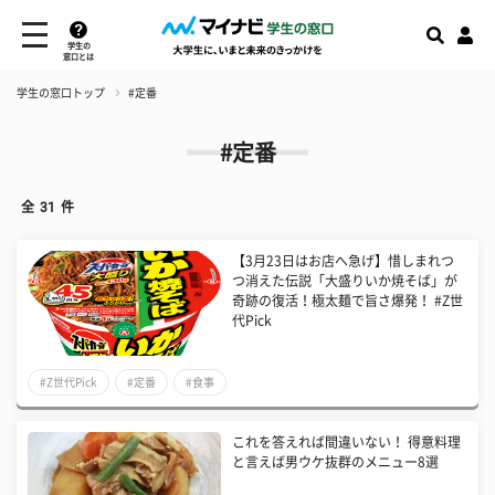
学生の
窓口とは
学生の窓口トップ
#定番
#定番
全
31
件
【3月23日はお店へ急げ】惜しまれつ
つ消えた伝説「大盛りいか焼そば」が
奇跡の復活！極太麺で旨さ爆発！ #Z世
代Pick
#Z世代Pick
#定番
#食事
これを答えれば間違いない！ 得意料理
と言えば男ウケ抜群のメニュー8選