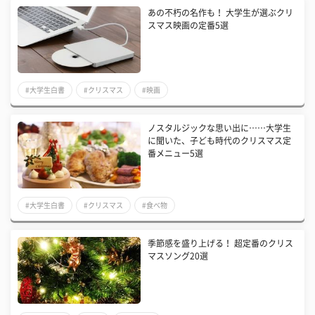
あの不朽の名作も！ 大学生が選ぶクリ
スマス映画の定番5選
#大学生白書
#クリスマス
#映画
ノスタルジックな思い出に……大学生
に聞いた、子ども時代のクリスマス定
番メニュー5選
#大学生白書
#クリスマス
#食べ物
季節感を盛り上げる！ 超定番のクリス
マスソング20選