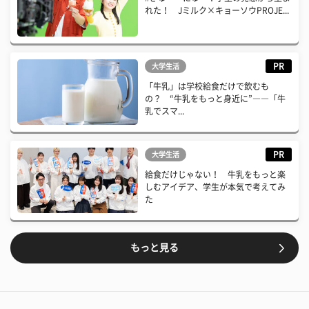
れた！ Jミルク×キョーソウPROJE...
PR
大学生活
「牛乳」は学校給食だけで飲むも
の？ “牛乳をもっと身近に”――「牛
乳でスマ...
PR
大学生活
給食だけじゃない！ 牛乳をもっと楽
しむアイデア、学生が本気で考えてみ
た
もっと見る