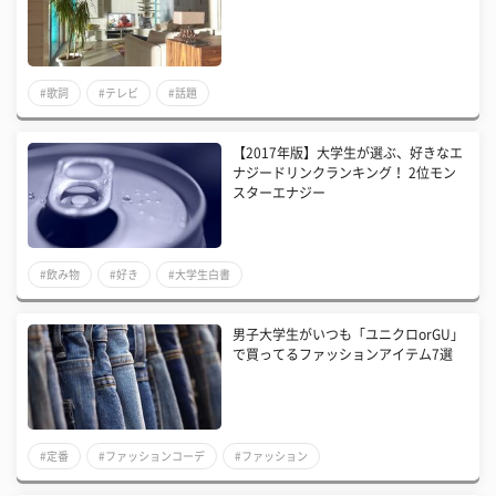
#歌詞
#テレビ
#話題
【2017年版】大学生が選ぶ、好きなエ
ナジードリンクランキング！ 2位モン
スターエナジー
#飲み物
#好き
#大学生白書
男子大学生がいつも「ユニクロorGU」
で買ってるファッションアイテム7選
#定番
#ファッションコーデ
#ファッション