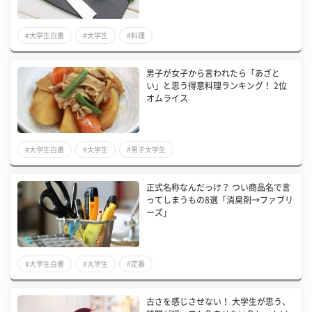
#大学生白書
#大学生
#料理
男子が女子から言われたら「あざと
い」と思う得意料理ランキング！ 2位
オムライス
#大学生白書
#大学生
#男子大学生
正式名称なんだっけ？ つい商品名で言
ってしまうもの8選「消臭剤→ファブリ
ーズ」
#大学生白書
#大学生
#定番
古さを感じさせない！ 大学生が思う、