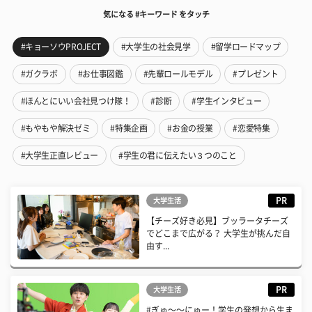
気になる #キーワード をタッチ
#キョーソウPROJECT
#大学生の社会見学
#留学ロードマップ
#ガクラボ
#お仕事図鑑
#先輩ロールモデル
#プレゼント
#ほんとにいい会社見つけ隊！
#診断
#学生インタビュー
#もやもや解決ゼミ
#特集企画
#お金の授業
#恋愛特集
#大学生正直レビュー
#学生の君に伝えたい３つのこと
PR
大学生活
【チーズ好き必見】ブッラータチーズ
でどこまで広がる？ 大学生が挑んだ自
由す...
PR
大学生活
#ぎゅ〜〜にゅー！学生の発想から生ま