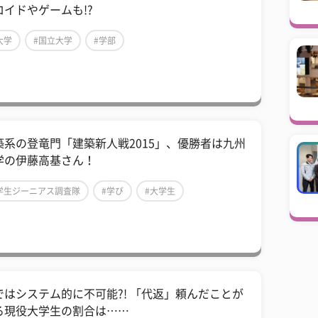
ロイドやゲームも!?
大学
#国立大学
#学部
築系の登竜門「建築新人戦2015」、優勝者は九州
学の伊藤高基さん！
学生ジーニアス調査隊
#学び
#大学生
ではシステム的に不可能?! 「代返」頼んだことが
る現役大学生の割合は……