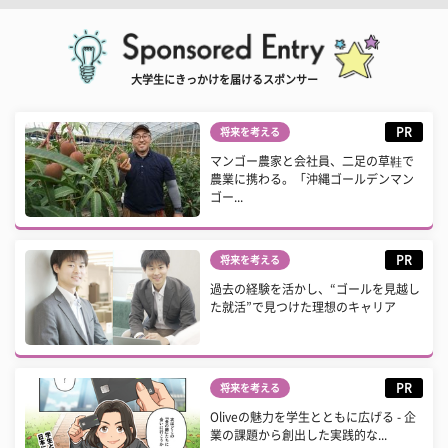
大学生にきっかけを届けるスポンサー
PR
将来を考える
マンゴー農家と会社員、二足の草鞋で
農業に携わる。「沖縄ゴールデンマン
ゴー...
PR
将来を考える
過去の経験を活かし、“ゴールを見越し
た就活”で見つけた理想のキャリア
PR
将来を考える
Oliveの魅力を学生とともに広げる - 企
業の課題から創出した実践的な...