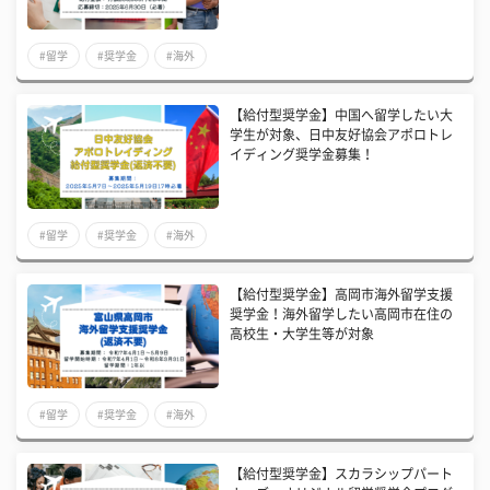
#留学
#奨学金
#海外
【給付型奨学金】中国へ留学したい大
学生が対象、日中友好協会アポロトレ
イディング奨学金募集！
#留学
#奨学金
#海外
【給付型奨学金】高岡市海外留学支援
奨学金！海外留学したい高岡市在住の
高校生・大学生等が対象
#留学
#奨学金
#海外
【給付型奨学金】スカラシップパート