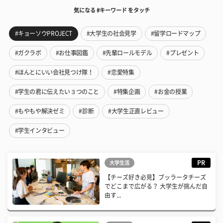
気になる #キーワード をタッチ
#キョーソウPROJECT
#大学生の社会見学
#留学ロードマップ
#ガクラボ
#お仕事図鑑
#先輩ロールモデル
#プレゼント
#ほんとにいい会社見つけ隊！
#恋愛特集
#学生の君に伝えたい３つのこと
#特集企画
#お金の授業
#もやもや解決ゼミ
#診断
#大学生正直レビュー
#学生インタビュー
PR
大学生活
【チーズ好き必見】ブッラータチーズ
でどこまで広がる？ 大学生が挑んだ自
由す...