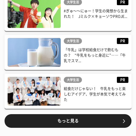
PR
大学生活
#ぎゅ〜〜にゅー！学生の発想から生ま
れた！ Jミルク×キョーソウPROJE...
PR
大学生活
「牛乳」は学校給食だけで飲むも
の？ “牛乳をもっと身近に”――「牛
乳でスマ...
PR
大学生活
給食だけじゃない！ 牛乳をもっと楽
しむアイデア、学生が本気で考えてみ
た
もっと見る