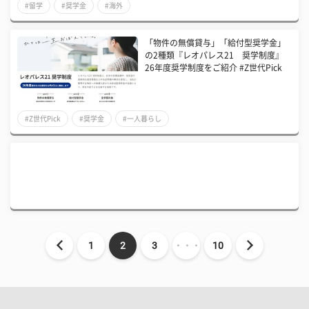
#留学
#奨学金
#海外
「物件の無償貸与」「給付型奨学金」
の2種類『レオパレス21 奨学制度』
26年度奨学制度をご紹介 #Z世代Pick
#Z世代Pick
#奨学金
#一人暮らし
1
2
3
・・・
10