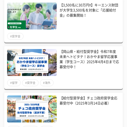
【3,500名に30万円‼】キーエンス財団
が大学生3,500名を対象に「応援給付
金」の募集開始！
#奨学金
【岡山県・給付型奨学金】令和7年度
未来へトビタテ！おかやま留学応援事
業（学生コース）2025年4月4日まで応
募受付中！
#留学
#奨学金
#海外
【給付型奨学金】チェコ政府奨学金応
募受付中（2025年3月14日必着）