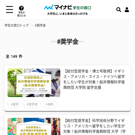
学生の
窓口とは
学生の窓口トップ
#奨学金
#奨学金
全
149
件
【給付型奨学金・博士号取得】イギリ
ス・アメリカ・スイス・ドイツへ留学
をしたい学生が対象！船井情報科学復
興財団 大学院 留学支援
#留学
#奨学金
#海外
【給付型奨学金】科学技術分野でイギ
リス・アメリカへ留学をしたい学生が
対象！船井情報科学復興財団 大学（学