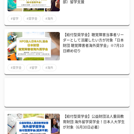
部）留学支援
#留学
#奨学金
#海外
【給付型奨学金】聴覚障害当事者リー
ダーとして活躍したい方が対象「日本
財団 聴覚障害者海外奨学金」※7月10
日締め切り
#奨学金
#留学
#海外
【給付型奨学金】公益財団法人重田教
育財団 海外留学奨学金！日本人大学生
が対象（6月30日必着）