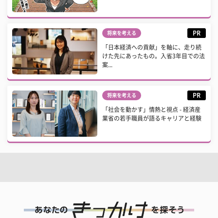
PR
将来を考える
「日本経済への貢献」を軸に、走り続
けた先にあったもの。入省3年目での法
案...
PR
将来を考える
「社会を動かす」情熱と視点 - 経済産
業省の若手職員が語るキャリアと経験