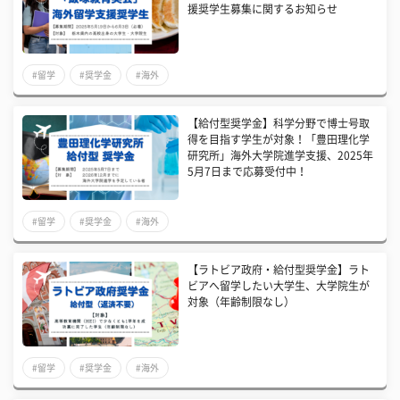
援奨学生募集に関するお知らせ
#留学
#奨学金
#海外
【給付型奨学金】科学分野で博士号取
得を目指す学生が対象！「豊田理化学
研究所」海外大学院進学支援、2025年
5月7日まで応募受付中！
#留学
#奨学金
#海外
【ラトビア政府・給付型奨学金】ラト
ビアへ留学したい大学生、大学院生が
対象（年齢制限なし）
#留学
#奨学金
#海外