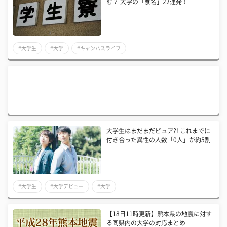
む？ 大学の「寮名」22連発！
#大学生
#大学
#キャンパスライフ
大学生はまだまだピュア?! これまでに
付き合った異性の人数「0人」が約5割
#大学生
#大学デビュー
#大学
【18日11時更新】熊本県の地震に対す
る同県内の大学の対応まとめ