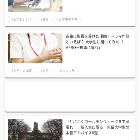
#大学トレンド
#お金
#大学生の本音
進路に影響を受けた漫画・ドラマ作品
といえば？ 大学生に聞いてみた 「​
HERO→検事に憧れ」
#大学生の本音
#大学生
#おもしろ
「とにかくゴールデンウィークまで頑
張れ！」新入生に贈る、先輩大学生の
本音アドバイス8選