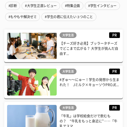
#診断
#大学生正直レビュー
#特集企画
#学生インタビュー
#もやもや解決ゼミ
#学生の君に伝えたい３つのこと
PR
大学生活
【チーズ好き必見】ブッラータチーズ
でどこまで広がる？ 大学生が挑んだ自
由す...
PR
大学生活
#ぎゅ〜〜にゅー！学生の発想から生ま
れた！ Jミルク×キョーソウPROJE...
PR
大学生活
「牛乳」は学校給食だけで飲むも
の？ “牛乳をもっと身近に”――「牛
乳でスマ...