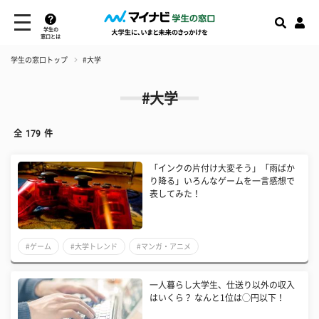
学生の
窓口とは
学生の窓口トップ
#大学
#大学
全
179
件
「インクの片付け大変そう」「雨ばか
り降る」いろんなゲームを一言感想で
表してみた！
#ゲーム
#大学トレンド
#マンガ・アニメ
一人暮らし大学生、仕送り以外の収入
はいくら？ なんと1位は◯円以下！