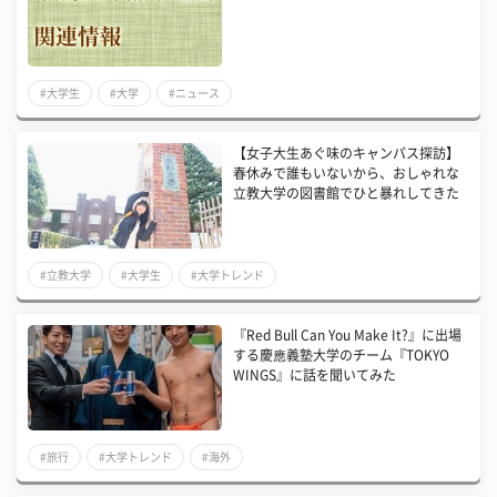
#大学生
#大学
#ニュース
【女子大生あぐ味のキャンパス探訪】
春休みで誰もいないから、おしゃれな
立教大学の図書館でひと暴れしてきた
#立教大学
#大学生
#大学トレンド
『Red Bull Can You Make It?』に出場
する慶應義塾大学のチーム『TOKYO
WINGS』に話を聞いてみた
#旅行
#大学トレンド
#海外