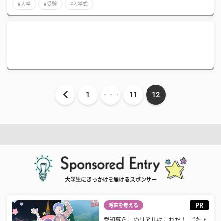
#大学
#受験
#入学式
1
・・・
11
12
大学生にきっかけを届けるスポンサー
PR
将来を考える
愛知暮らしのリアルはこれだ！ “ちょ