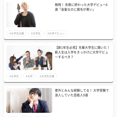
無残！ 失敗に終わった大学デビュー6
選「金髪なのに眉毛が黒い」
#大学生白書
#大学生
#大学デビュー
【新1年生必見】先輩大学生に聞いた！
新入生は入学をきっかけに大学デビュ
ーするべき？
#大学生
#大学
#大学生白書
意外とみんな経験してる！ 大学受験で
浪人していた芸能人9選