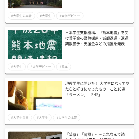
#大学生の本音
#大学生
#大学デビュー
日本学生支援機構、「熊本地震」を受
け奨学金の緊急採用・減額返還・返還
期限猶予・支援金などの措置を発表
#大学生
#大学デビュー
#熊本
現役学生に聞いた！ 大学生になってや
たらと好きになったもの・こと10選
「ラーメン」「SNS」
#大学生白書
#大学生
#大学生の本音
「望嶽」「霽風」……これなんて読