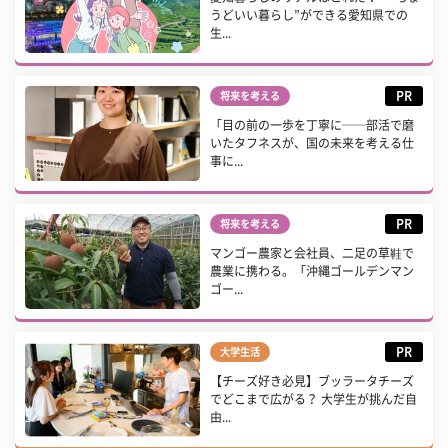
うどいい暮らし”ができる愛知県での
生...
PR
将来を考える
「目の前の一歩を丁寧に──部活で磨
いたタフネスが、国の未来を考える仕
事に...
PR
将来を考える
マンゴー農家と会社員、二足の草鞋で
農業に携わる。「沖縄ゴールデンマン
ゴー...
PR
大学生活
【チーズ好き必見】ブッラータチーズ
でどこまで広がる？ 大学生が挑んだ自
由...