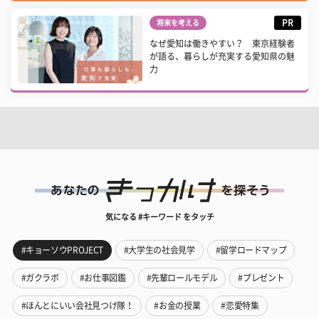
PR
将来を考える
なぜ愛知は働きやすい？ 東京経験者
が語る、暮らしが充実する愛知県の魅
力
気になる #キーワード をタッチ
#キョーソウPROJECT
#大学生の社会見学
#留学ロードマップ
#ガクラボ
#お仕事図鑑
#先輩ロールモデル
#プレゼント
#ほんとにいい会社見つけ隊！
#お金の授業
#恋愛特集