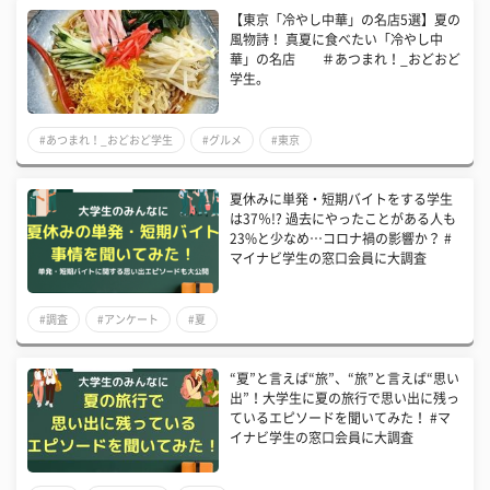
【東京「冷やし中華」の名店5選】夏の
風物詩！ 真夏に食べたい「冷やし中
華」の名店 ＃あつまれ！_おどおど
学生。
#あつまれ！_おどおど学生
#グルメ
#東京
夏休みに単発・短期バイトをする学生
は37％!? 過去にやったことがある人も
23%と少なめ…コロナ禍の影響か？ #
マイナビ学生の窓口会員に大調査
#調査
#アンケート
#夏
“夏”と言えば“旅”、“旅”と言えば“思い
出”！大学生に夏の旅行で思い出に残っ
ているエピソードを聞いてみた！ #マ
イナビ学生の窓口会員に大調査