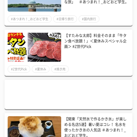
な旅」 ＃あつまれ！_おどおど学生。
#あつまれ！_おどおど学生
#日帰り旅行
#国内旅行
【すたみな太郎】料金そのまま「牛タ
ン食べ放題！」＜夏休みスペシャル企
画＞ #Z世代Pick
#Z世代Pick
#夏休み
#焼き肉
【関東「天然氷で作るかき氷」が楽し
める名店5選】暑い夏はコレ！ 名水を
使ったかき氷の人気店 ＃あつまれ！_
おどおど学生。