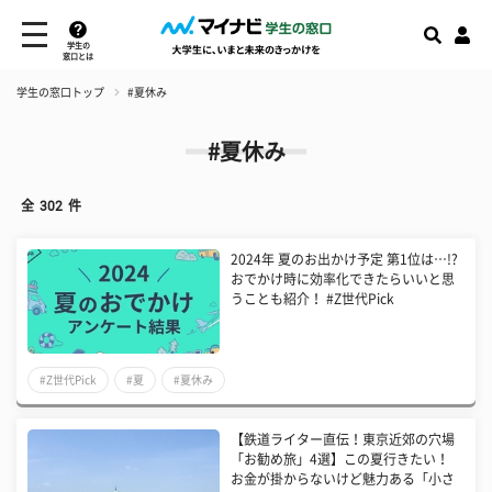
学生の
窓口とは
学生の窓口トップ
#夏休み
#夏休み
全
302
件
2024年 夏のお出かけ予定 第1位は…!?
おでかけ時に効率化できたらいいと思
うことも紹介！ #Z世代Pick
#Z世代Pick
#夏
#夏休み
【鉄道ライター直伝！東京近郊の穴場
「お勧め旅」4選】この夏行きたい！
お金が掛からないけど魅力ある「小さ