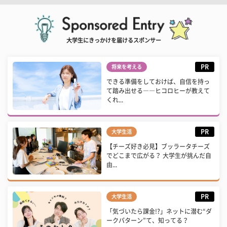
大学生にきっかけを届けるスポンサー
PR
将来を考える
できる準備をしておけば、自信を持っ
て踏み出せる――ヒコロヒーが教えて
くれ...
PR
大学生活
【チーズ好き必見】ブッラータチーズ
でどこまで広がる？ 大学生が挑んだ自
由...
PR
大学生活
「気づいたら課金!?」ネットに潜む“ダ
ークパターン”て、知ってる？