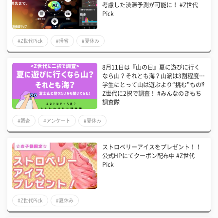
考慮した渋滞予測が可能に！ #Z世代
Pick
#Z世代Pick
#帰省
#夏休み
8月11日は『山の日』夏に遊びに行く
なら山？それとも海？山派は3割程度…
学生にとって山は遊ぶより“挑む”もの⁉
Z世代に2択で調査！ #みんなのきもち
調査隊
#調査
#アンケート
#夏休み
ストロベリーアイスをプレゼント！！
公式HPにてクーポン配布中 #Z世代
Pick
#Z世代Pick
#夏休み