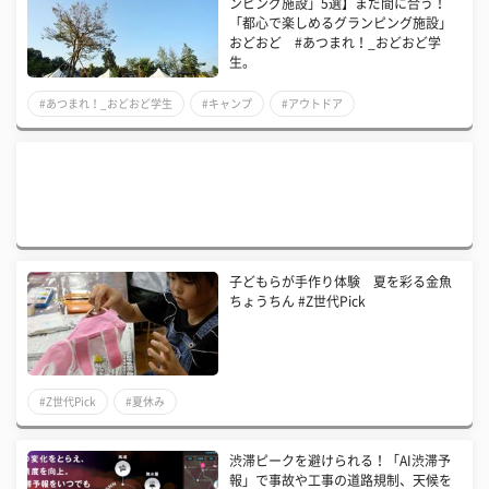
ンピング施設」5選】まだ間に合う！
「都心で楽しめるグランピング施設」
おどおど #あつまれ！_おどおど学
生。
#あつまれ！_おどおど学生
#キャンプ
#アウトドア
子どもらが手作り体験 夏を彩る金魚
ちょうちん #Z世代Pick
#Z世代Pick
#夏休み
渋滞ピークを避けられる！「AI渋滞予
報」で事故や工事の道路規制、天候を