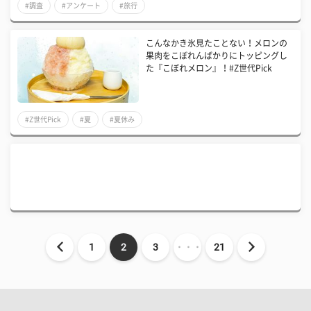
#調査
#アンケート
#旅行
こんなかき氷見たことない！メロンの
果肉をこぼれんばかりにトッピングし
た『こぼれメロン』！#Z世代Pick
#Z世代Pick
#夏
#夏休み
1
2
3
・・・
21