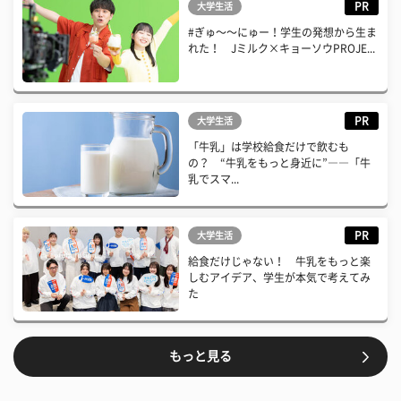
PR
大学生活
#ぎゅ〜〜にゅー！学生の発想から生ま
れた！ Jミルク×キョーソウPROJE...
PR
大学生活
「牛乳」は学校給食だけで飲むも
の？ “牛乳をもっと身近に”――「牛
乳でスマ...
PR
大学生活
給食だけじゃない！ 牛乳をもっと楽
しむアイデア、学生が本気で考えてみ
た
もっと見る