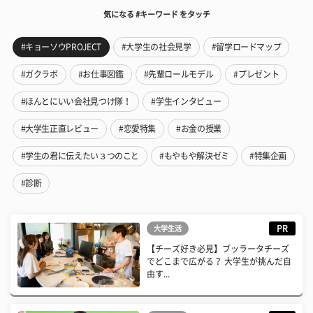
気になる #キーワード をタッチ
#キョーソウPROJECT
#大学生の社会見学
#留学ロードマップ
#ガクラボ
#お仕事図鑑
#先輩ロールモデル
#プレゼント
#ほんとにいい会社見つけ隊！
#学生インタビュー
#大学生正直レビュー
#恋愛特集
#お金の授業
#学生の君に伝えたい３つのこと
#もやもや解決ゼミ
#特集企画
#診断
PR
大学生活
【チーズ好き必見】ブッラータチーズ
でどこまで広がる？ 大学生が挑んだ自
由す...