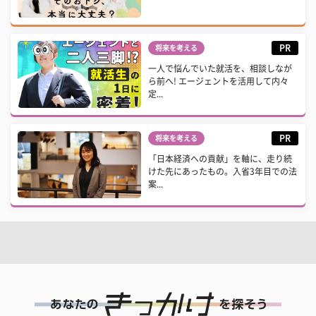
PR
将来を考える
一人で悩んでいた就活を、相談しなが
ら前へ! エージェントを活用して内々
定...
PR
将来を考える
「日本経済への貢献」を軸に、走り続
けた先にあったもの。入省3年目での法
案...