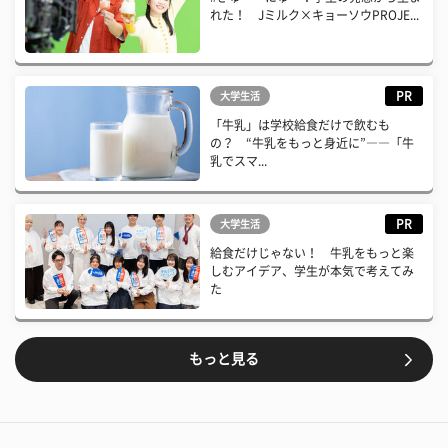
れた！ Jミルク×キョーソウPROJE...
PR
大学生活
「牛乳」は学校給食だけで飲むも
の？ “牛乳をもっと身近に”――「牛
乳でスマ...
PR
大学生活
給食だけじゃない！ 牛乳をもっと楽
しむアイデア、学生が本気で考えてみ
た
もっと見る