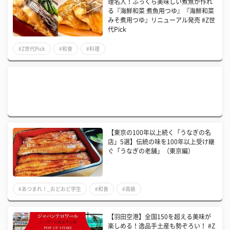
理名人！ふっくら美味しい煮魚が作れ
る『海鮮和菜 煮魚用つゆ』『海鮮和菜
みそ煮用つゆ』リニューアル発売 #Z世
代Pick
#Z世代Pick
#和食
#料理
【東京の100年以上続く「うなぎの名
店」5選】伝統の味を100年以上受け継
ぐ「うなぎの老舗」（東京編）
#あつまれ！_おどおど学生
#和食
#高級
【羽田空港】全国150を超える美味が
楽しめる！逸品手土産も勢ぞろい！ #Z