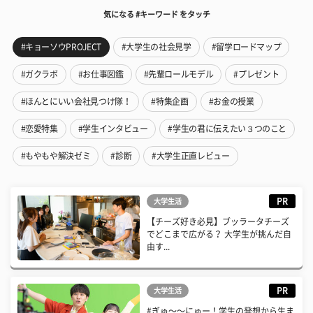
気になる #キーワード をタッチ
#キョーソウPROJECT
#大学生の社会見学
#留学ロードマップ
#ガクラボ
#お仕事図鑑
#先輩ロールモデル
#プレゼント
#ほんとにいい会社見つけ隊！
#特集企画
#お金の授業
#恋愛特集
#学生インタビュー
#学生の君に伝えたい３つのこと
#もやもや解決ゼミ
#診断
#大学生正直レビュー
PR
大学生活
【チーズ好き必見】ブッラータチーズ
でどこまで広がる？ 大学生が挑んだ自
由す...
PR
大学生活
#ぎゅ〜〜にゅー！学生の発想から生ま