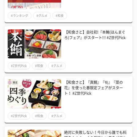
#ランキング
#グルメ
#和食
【和食さと】自社初!『本鮪(ほんまぐ
ろ)フェア』がスタート!!! #Z世代Pick
#Z世代Pick
#和食
#グルメ
【和食さと】『真鯛』『筍』『菜の
花』を使った春限定フェアがスター
ト！ #Z世代Pick
#Z世代Pick
#和食
#グルメ
絶対に失敗しない！今日から誰でも料