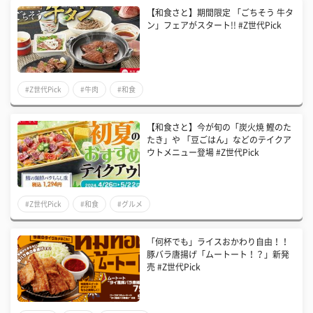
【和食さと】期間限定 「ごちそう 牛タ
ン」フェアがスタート!! #Z世代Pick
#Z世代Pick
#牛肉
#和食
【和食さと】今が旬の「炭火焼 鰹のた
たき」や 「豆ごはん」などのテイクア
ウトメニュー登場 #Z世代Pick
#Z世代Pick
#和食
#グルメ
「何杯でも」ライスおかわり自由！！
豚バラ唐揚げ「ムートート！？」新発
売 #Z世代Pick