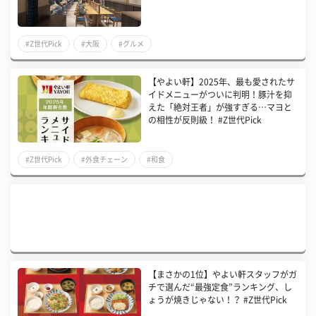
#Z世代Pick
#大阪
#グルメ
【やよい軒】2025年、最も愛されたサ
イドメニューがついに判明！豚汁を抑
えた「絶対王者」が強すぎる…マヨと
の相性が反則級！ #Z世代Pick
#Z世代Pick
#外食チェーン
#和食
【まさかの1位】やよい軒スタッフがガ
チで選んだ“最強定食”ランキング、し
ょうが焼きじゃない！？ #Z世代Pick