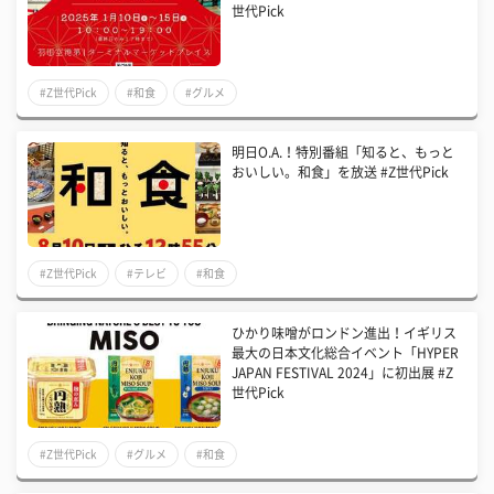
世代Pick
#Z世代Pick
#和食
#グルメ
明日O.A.！特別番組「知ると、もっと
おいしい。和食」を放送 #Z世代Pick
#Z世代Pick
#テレビ
#和食
ひかり味噌がロンドン進出！イギリス
最大の日本文化総合イベント「HYPER
JAPAN FESTIVAL 2024」に初出展 #Z
世代Pick
#Z世代Pick
#グルメ
#和食