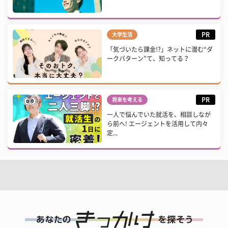
PR
大学生活
「気づいたら課金!?」ネットに潜む“ダ
ークパターン”て、知ってる？
PR
将来を考える
一人で悩んでいた就活を、相談しなが
ら前へ! エージェントを活用して内々
定...