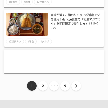
#新製品
#和食
#Z世代Pick
旨味が濃く、脂のりの良い松浦産アジ
を使用！dancyu食堂で「松浦アジフラ
イ」を期間限定で提供します #Z世代
Pick
#Z世代Pick
#和食
#グルメ
1
2
・・・
9