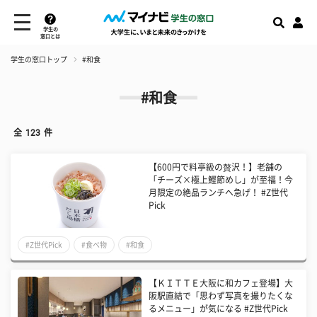
学生の
窓口とは
学生の窓口トップ
#和食
#和食
全
123
件
【600円で料亭級の贅沢！】老舗の
「チーズ×極上鰹節めし」が至福！今
月限定の絶品ランチへ急げ！ #Z世代
Pick
#Z世代Pick
#食べ物
#和食
【ＫＩＴＴＥ大阪に和カフェ登場】大
阪駅直結で「思わず写真を撮りたくな
るメニュー」が気になる #Z世代Pick