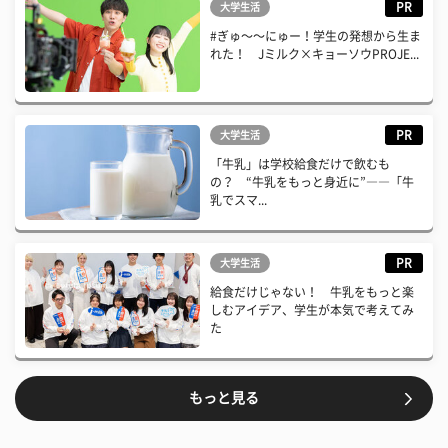
PR
大学生活
#ぎゅ〜〜にゅー！学生の発想から生ま
れた！ Jミルク×キョーソウPROJE...
PR
大学生活
「牛乳」は学校給食だけで飲むも
の？ “牛乳をもっと身近に”――「牛
乳でスマ...
PR
大学生活
給食だけじゃない！ 牛乳をもっと楽
しむアイデア、学生が本気で考えてみ
た
もっと見る