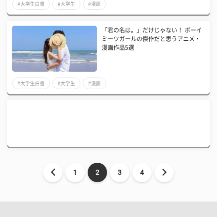
#大学生白書
#大学生
#漫画
「君の名は。」だけじゃない！ ボーイ
ミーツガールの傑作だと思うアニメ・
漫画作品5選
#大学生白書
#大学生
#漫画
1
2
3
4