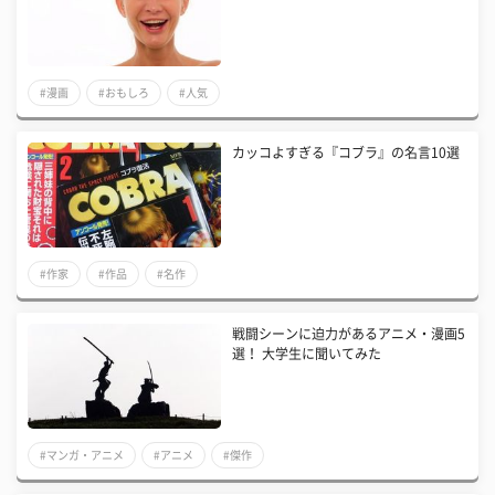
#漫画
#おもしろ
#人気
カッコよすぎる『コブラ』の名言10選
#作家
#作品
#名作
戦闘シーンに迫力があるアニメ・漫画5
選！ 大学生に聞いてみた
#マンガ・アニメ
#アニメ
#傑作