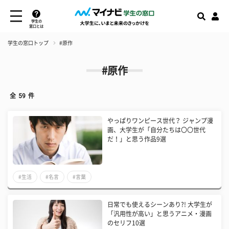
学生の
窓口とは
学生の窓口トップ
#原作
#原作
全
59
件
やっぱりワンピース世代？ ジャンプ漫
画、大学生が「自分たちは〇〇世代
だ！」と思う作品9選
#生活
#名言
#言葉
日常でも使えるシーンあり?! 大学生が
「汎用性が高い」と思うアニメ・漫画
のセリフ10選