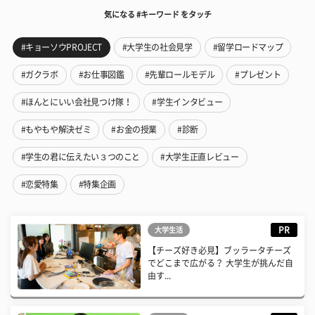
気になる #キーワード をタッチ
#キョーソウPROJECT
#大学生の社会見学
#留学ロードマップ
#ガクラボ
#お仕事図鑑
#先輩ロールモデル
#プレゼント
#ほんとにいい会社見つけ隊！
#学生インタビュー
#もやもや解決ゼミ
#お金の授業
#診断
#学生の君に伝えたい３つのこと
#大学生正直レビュー
#恋愛特集
#特集企画
PR
大学生活
【チーズ好き必見】ブッラータチーズ
でどこまで広がる？ 大学生が挑んだ自
由す...