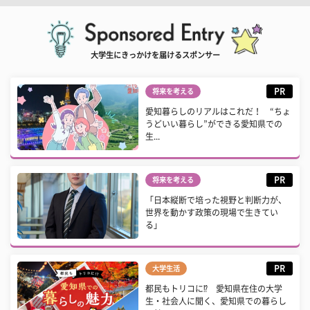
大学生にきっかけを届けるスポンサー
PR
将来を考える
愛知暮らしのリアルはこれだ！ “ちょ
うどいい暮らし”ができる愛知県での
生...
PR
将来を考える
「日本縦断で培った視野と判断力が、
世界を動かす政策の現場で生きてい
る」
PR
大学生活
都民もトリコに⁉ 愛知県在住の大学
生・社会人に聞く、愛知県での暮らし