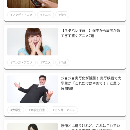
#マンガ・アニメ
#アニメ
#傑作
【ネタバレ注意！】途中から展開が急
すぎて驚くアニメ7選
#マンガ・アニメ
#アニメ
#作品
ジョジョ実写化が話題！ 実写映画で大
学生が「これだけはやめて！」と思う
展開5選
#大学生
#大学生白書
#マンガ・アニメ
原作とは違うけれど、これはこれでい