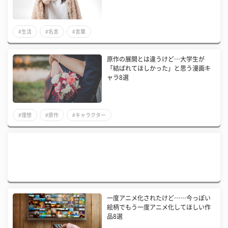
#生活
#名言
#言葉
原作の展開とは違うけど…大学生が
「結ばれてほしかった」と思う漫画キ
ャラ8選
#理想
#原作
#キャラクター
一度アニメ化されたけど……今っぽい
絵柄でもう一度アニメ化してほしい作
品8選