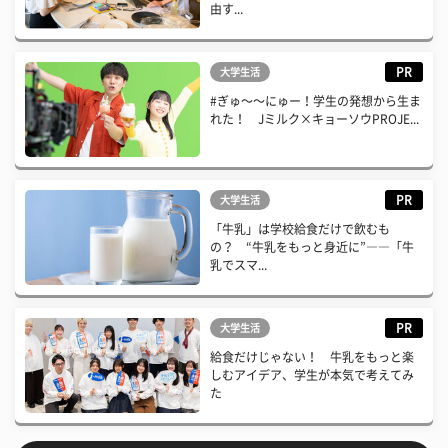
由す...
PR
大学生活
#ぎゅ〜〜にゅー！学生の発想から生ま
れた！ Jミルク×キョーソウPROJE...
PR
大学生活
「牛乳」は学校給食だけで飲むも
の？ “牛乳をもっと身近に”――「牛
乳でスマ...
PR
大学生活
給食だけじゃない！ 牛乳をもっと楽
しむアイデア、学生が本気で考えてみ
た