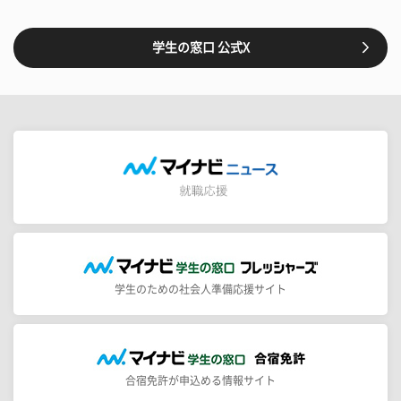
学生の窓口 公式X
学生のための社会人準備応援サイト
合宿免許が申込める情報サイト