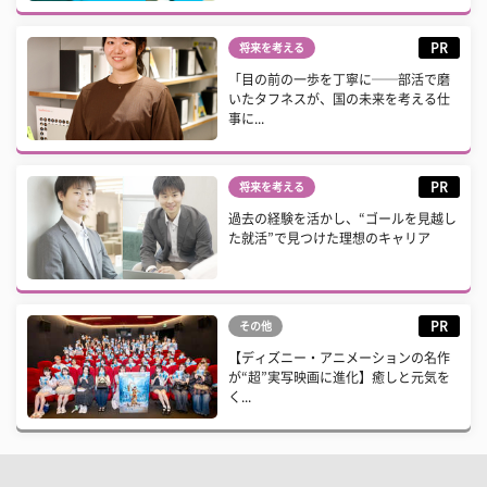
PR
将来を考える
「目の前の一歩を丁寧に──部活で磨
いたタフネスが、国の未来を考える仕
事に...
PR
将来を考える
過去の経験を活かし、“ゴールを見越し
た就活”で見つけた理想のキャリア
PR
その他
【ディズニー・アニメーションの名作
が“超”実写映画に進化】癒しと元気を
く...