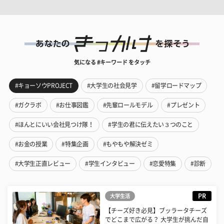
気になる #キーワード をタッチ
#キョーソウPROJECT
#大学生の社会見学
#留学ロードマップ
#ガクラボ
#お仕事図鑑
#先輩ロールモデル
#プレゼント
#ほんとにいい会社見つけ隊！
#学生の君に伝えたい３つのこと
#お金の授業
#特集企画
#もやもや解決ゼミ
#大学生正直レビュー
#学生インタビュー
#恋愛特集
#診断
PR
大学生活
【チーズ好き必見】ブッラータチーズ
でどこまで広がる？ 大学生が挑んだ自