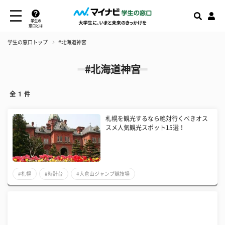
学生の
窓口とは
学生の窓口トップ
#北海道神宮
#北海道神宮
全
1
件
札幌を観光するなら絶対行くべきオス
スメ人気観光スポット15選！
#札幌
#時計台
#大倉山ジャンプ競技場