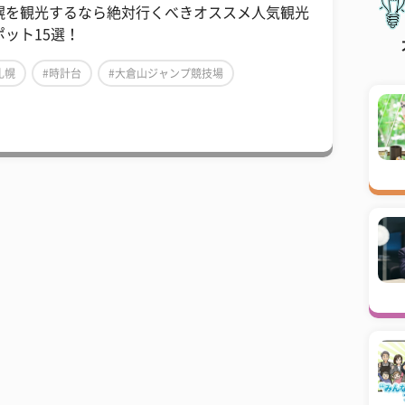
幌を観光するなら絶対行くべきオススメ人気観光
ポット15選！
札幌
#時計台
#大倉山ジャンプ競技場