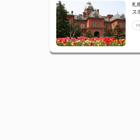
札
ス
#