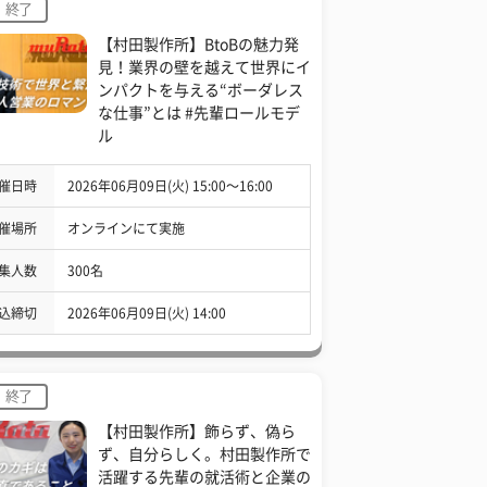
終了
【村田製作所】BtoBの魅力発
見！業界の壁を越えて世界にイ
ンパクトを与える“ボーダレス
な仕事”とは #先輩ロールモデ
ル
催日時
2026年06月09日(火) 15:00〜16:00
催場所
オンラインにて実施
集人数
300名
込締切
2026年06月09日(火) 14:00
終了
【村田製作所】飾らず、偽ら
ず、自分らしく。村田製作所で
活躍する先輩の就活術と企業の