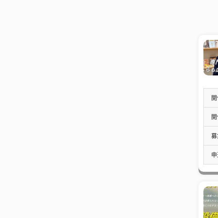
開
開
募
申