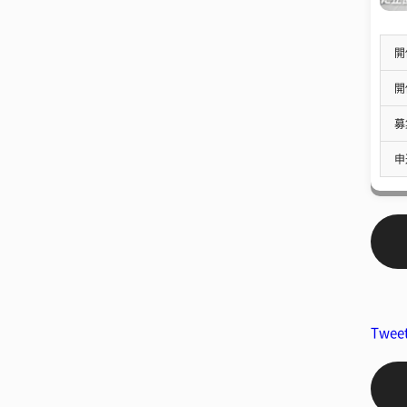
開
開
募
申
Twee