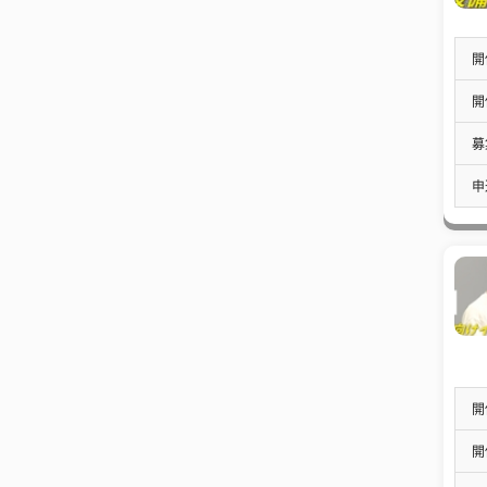
開
開
募
申
開
開