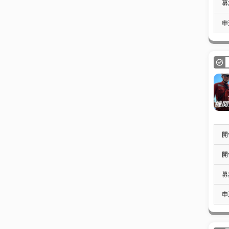
募
申
開
開
募
申