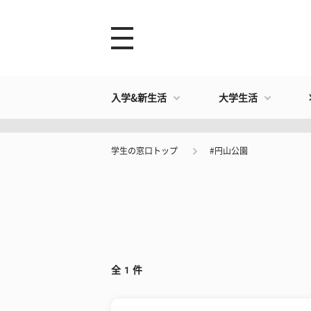
入学&新生活
大学生活
学生の窓口トップ
#円山公園
全
1
件