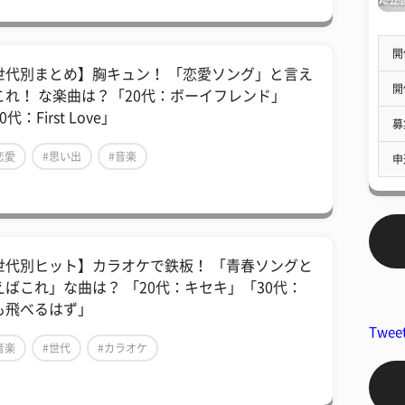
開
世代別まとめ】胸キュン！ 「恋愛ソング」と言え
開
これ！ な楽曲は？「20代：ボーイフレンド」
0代：First Love」
募
恋愛
#思い出
#音楽
申
世代別ヒット】カラオケで鉄板！ 「青春ソングと
えばこれ」な曲は？ 「20代：キセキ」「30代：
も飛べるはず」
Twee
音楽
#世代
#カラオケ