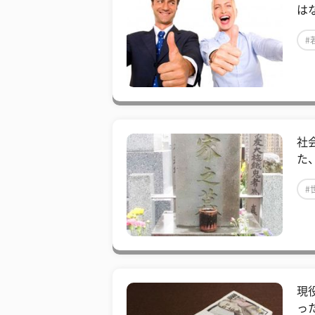
は
#
社
た
#
現
っ