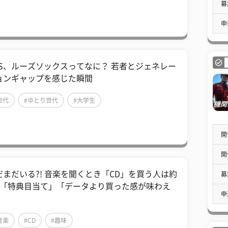
募
申
HS、ルーズソックスってなに？ 若者とジェネレー
ョンギャップを感じた瞬間
世代
#ゆとり世代
#大学生
開
開
だまだいる?! 音楽を聞くとき「CD」を買う人は約
募
割「特典目当て」「データより買った感が味わえ
申
」
音楽
#CD
#趣味