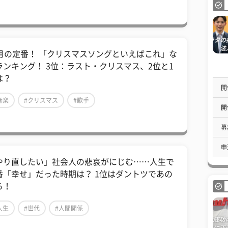
2月の定番！ 「クリスマスソングといえばこれ」な
ランキング！ 3位：ラスト・クリスマス、2位と1
は？
開
音楽
#クリスマス
#歌手
開
募
申
やり直したい」社会人の悲哀がにじむ……人生で
番「幸せ」だった時期は？ 1位はダントツであの
ろ！
人生
#世代
#人間関係