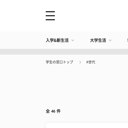
入学&新生活
大学生活
学生の窓口トップ
#世代
全
46
件