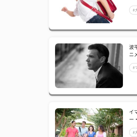
#
波
ニ
#
イ
ー
#