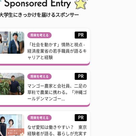
大学生にきっかけを届けるスポンサー
PR
将来を考える
「社会を動かす」情熱と視点 -
経済産業省の若手職員が語るキ
ャリアと経験
PR
将来を考える
マンゴー農家と会社員、二足の
草鞋で農業に携わる。「沖縄ゴ
ールデンマンゴー...
PR
将来を考える
なぜ愛知は働きやすい？ 東京
経験者が語る、暮らしが充実す