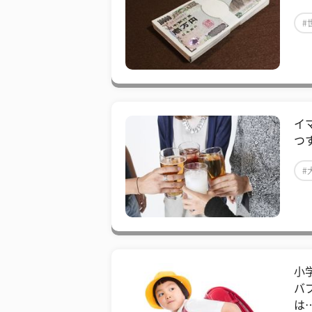
#
イ
つ
#
小
バ
は