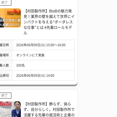
終了
【村田製作所】BtoBの魅力発
見！業界の壁を越えて世界にイ
ンパクトを与える“ボーダレス
な仕事”とは #先輩ロールモデ
ル
催日時
2026年06月09日(火) 15:00〜16:00
催場所
オンラインにて実施
集人数
300名
込締切
2026年06月09日(火) 14:00
終了
【村田製作所】飾らず、偽ら
ず、自分らしく。村田製作所で
活躍する先輩の就活術と企業の