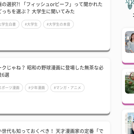
極の選択?! 「フィッシュorビーフ」って聞かれた
どっちを選ぶ？ 大学生に聞いてみた
大学生白書
#大学生
#大学生の本音
ークじゃね？ 昭和の野球漫画に登場した無茶な必
技6選
スポーツ漫画
#少年漫画
#マンガ・アニメ
い世代も知っておくべき！ 天才漫画家の定番「で