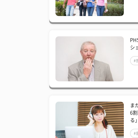
P
シ
#
ま
6
る
#