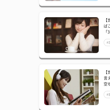
【
ば
「3
#
【
言
空
#