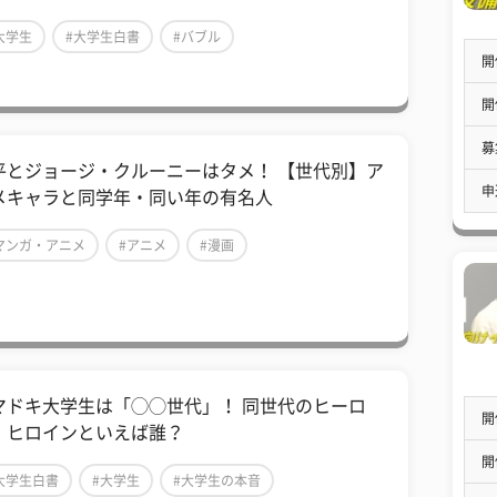
大学生
#大学生白書
#バブル
開
開
募
平とジョージ・クルーニーはタメ！ 【世代別】ア
申
メキャラと同学年・同い年の有名人
マンガ・アニメ
#アニメ
#漫画
マドキ大学生は「◯◯世代」！ 同世代のヒーロ
開
・ヒロインといえば誰？
開
大学生白書
#大学生
#大学生の本音