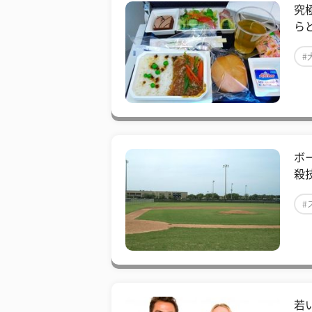
究
ら
#
ボ
殺
#
若