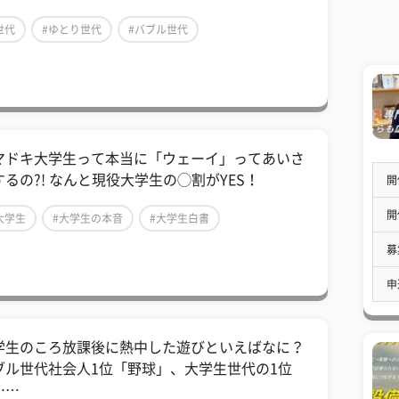
世代
#ゆとり世代
#バブル世代
マドキ大学生って本当に「ウェーイ」ってあいさ
するの?! なんと現役大学生の◯割がYES！
開
開
大学生
#大学生の本音
#大学生白書
募
申
学生のころ放課後に熱中した遊びといえばなに？
ブル世代社会人1位「野球」、大学生世代の1位
……