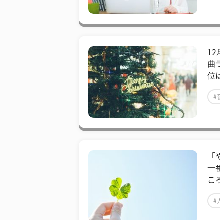
1
曲
位
#
「
一
こ
#