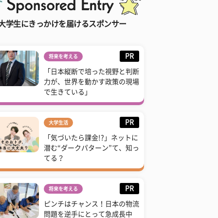
大学生にきっかけを届けるスポンサー
PR
将来を考える
「日本縦断で培った視野と判断
力が、世界を動かす政策の現場
で生きている」
PR
大学生活
「気づいたら課金!?」ネットに
潜む“ダークパターン”て、知っ
てる？
PR
将来を考える
ピンチはチャンス！日本の物流
問題を逆手にとって急成長中