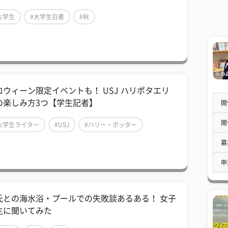
大学生
#大学生白書
#秋
ロウィーン限定イベントも！ USJ ハリポタエリ
の楽しみ方3つ【学生記者】
開
開
大学生ライター
#USJ
#ハリー・ポッター
募
申
氏との海水浴・プールでの失敗談あるある！ 女子
生に聞いてみた