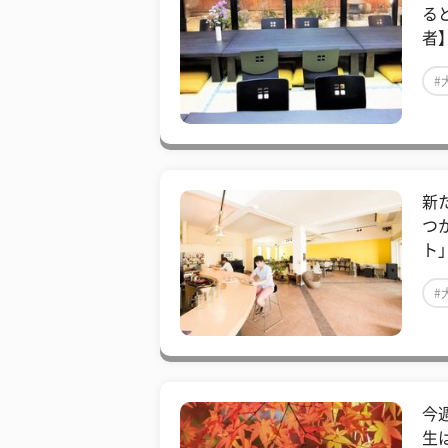
る
者
#
新
つ
ト
#
今
生