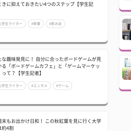
ときに抑えておきたい4つのステップ【学生記
】
大学生ライター
#幹事
#飲み会
たな趣味発見に！ 自分に合ったボードゲームが見
かる「ボードゲームカフェ」と「ゲームマーケッ
」って？【学生記者】
大学生ライター
#エンタメ
#ゲーム
週末もお出かけ日和！ この秋紅葉を見に行く大学
は約4割