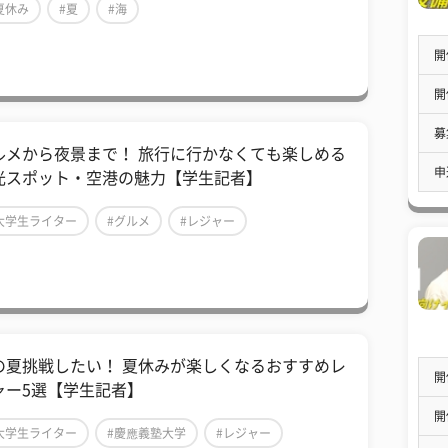
夏休み
#夏
#海
開
開
募
ルメから夜景まで！ 旅行に行かなくても楽しめる
申
光スポット・空港の魅力【学生記者】
大学生ライター
#グルメ
#レジャー
の夏挑戦したい！ 夏休みが楽しくなるおすすめレ
開
ャー5選【学生記者】
開
大学生ライター
#慶應義塾大学
#レジャー