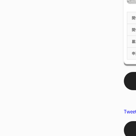
開
開
募
申
Twee