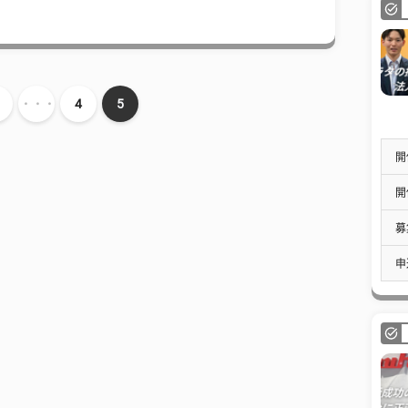
・・・
4
5
開
開
募
申