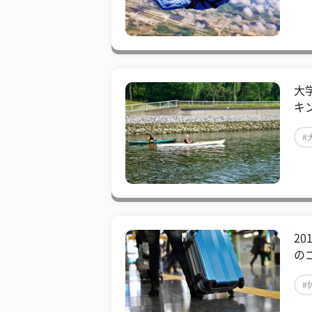
大
キ
#
20
の
#