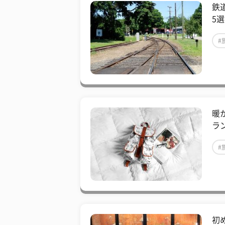
鉄
5選
#
暖
ラ
#
初