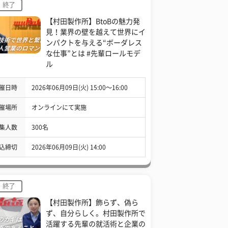
終了
【村田製作所】BtoBの魅力発
見！業界の壁を越えて世界にイ
ンパクトを与える“ボーダレス
な仕事”とは #先輩ロールモデ
ル
催日時
2026年06月09日(火) 15:00〜16:00
催場所
オンラインにて実施
集人数
300名
込締切
2026年06月09日(火) 14:00
終了
【村田製作所】飾らず、偽ら
ず、自分らしく。村田製作所で
活躍する先輩の就活術と企業の