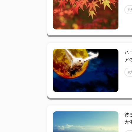
#
ハ
ア
#
彼
大