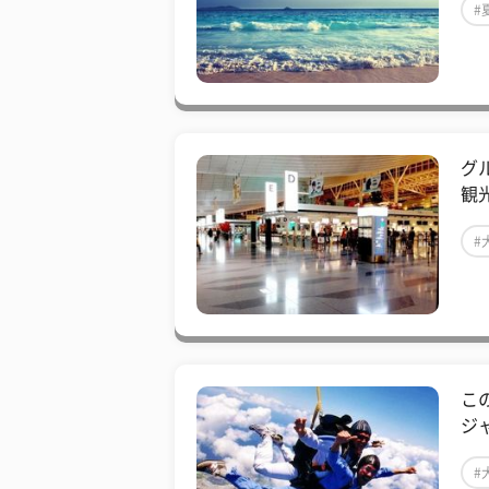
#
グ
観
#
こ
ジ
#