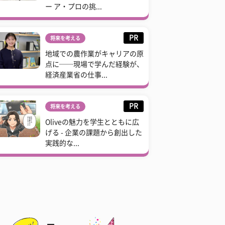
ー ア・プロの挑...
PR
将来を考える
地域での農作業がキャリアの原
点に──現場で学んだ経験が、
経済産業省の仕事...
PR
将来を考える
Oliveの魅力を学生とともに広
げる - 企業の課題から創出した
実践的な...