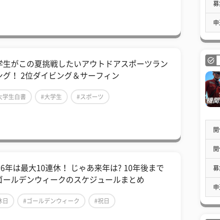
募
申
学生がこの夏挑戦したいアウトドアスポーツラン
ング！ 2位ダイビング＆サーフィン
大学生白書
#大学生
#スポーツ
開
開
16年は最大10連休！ じゃあ来年は? 10年後まで
募
ゴールデンウィークのスケジュールまとめ
申
休日
#ゴールデンウィーク
#祝日