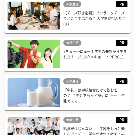
PR
大学生活
【チーズ好き必見】ブッラータチーズ
でどこまで広がる？ 大学生が挑んだ自
由す...
PR
大学生活
#ぎゅ〜〜にゅー！学生の発想から生ま
れた！ Jミルク×キョーソウPROJE...
PR
大学生活
「牛乳」は学校給食だけで飲むも
の？ “牛乳をもっと身近に”――「牛
乳でスマ...
PR
大学生活
給食だけじゃない！ 牛乳をもっと楽
しむアイデア、学生が本気で考えてみ