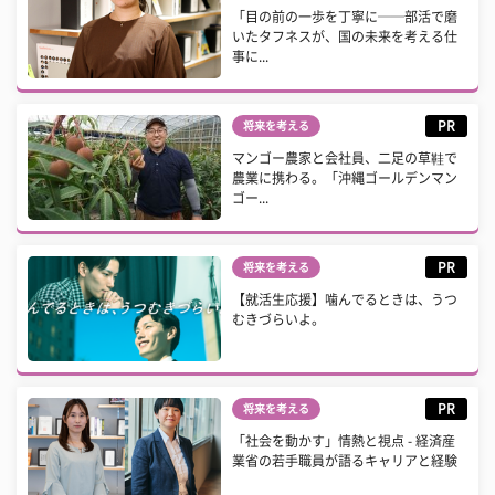
「目の前の一歩を丁寧に──部活で磨
いたタフネスが、国の未来を考える仕
事に...
PR
将来を考える
マンゴー農家と会社員、二足の草鞋で
農業に携わる。「沖縄ゴールデンマン
ゴー...
PR
将来を考える
【就活生応援】噛んでるときは、うつ
むきづらいよ。
PR
将来を考える
「社会を動かす」情熱と視点 - 経済産
業省の若手職員が語るキャリアと経験