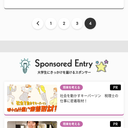
1
2
3
4
大学生にきっかけを届けるスポンサー
PR
将来を考える
社会を動かすキーパーソン 税理士の
仕事に密着取材！
PR
将来を考える