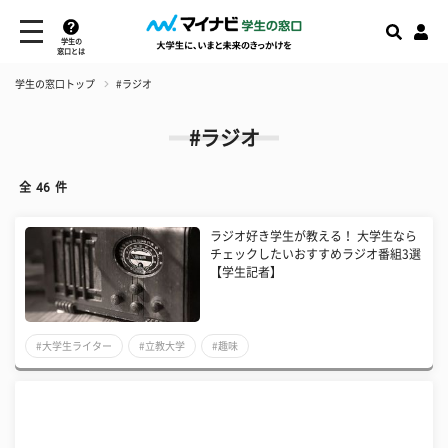
学生の
窓口とは
学生の窓口トップ
#ラジオ
#ラジオ
全
46
件
ラジオ好き学生が教える！ 大学生なら
チェックしたいおすすめラジオ番組3選
【学生記者】
#大学生ライター
#立教大学
#趣味