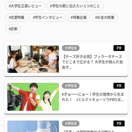
#大学生正直レビュー
#学生の君に伝えたい３つのこと
#恋愛特集
#学生インタビュー
#特集企画
#お金の授業
#診断
PR
大学生活
【チーズ好き必見】ブッラータチーズ
でどこまで広がる？ 大学生が挑んだ自
由す...
PR
大学生活
#ぎゅ〜〜にゅー！学生の発想から生ま
れた！ Jミルク×キョーソウPROJE...
PR
大学生活