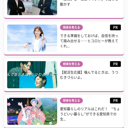
動かす
PR
将来を考える
できる準備をしておけば、自信を持っ
て踏み出せる――ヒコロヒーが教えて
くれ...
PR
将来を考える
【就活生応援】噛んでるときは、うつ
むきづらいよ。
PR
将来を考える
愛知暮らしのリアルはこれだ！ “ちょ
うどいい暮らし”ができる愛知県での
生...