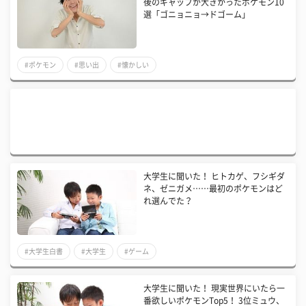
後のギャップが大きかったポケモン10
選「ゴニョニョ→ドゴーム」
#ポケモン
#思い出
#懐かしい
大学生に聞いた！ ヒトカゲ、フシギダ
ネ、ゼニガメ……最初のポケモンはど
れ選んでた？
#大学生白書
#大学生
#ゲーム
大学生に聞いた！ 現実世界にいたら一
番欲しいポケモンTop5！ 3位ミュウ、