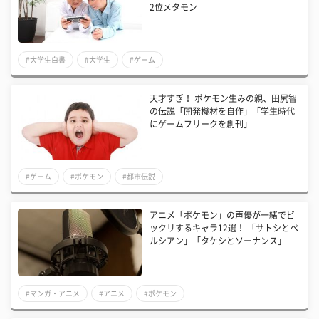
2位メタモン
#大学生白書
#大学生
#ゲーム
天才すぎ！ ポケモン生みの親、田尻智
の伝説「開発機材を自作」「学生時代
にゲームフリークを創刊」
#ゲーム
#ポケモン
#都市伝説
アニメ「ポケモン」の声優が一緒でビ
ックリするキャラ12選！ 「サトシとペ
ルシアン」「タケシとソーナンス」
#マンガ・アニメ
#アニメ
#ポケモン