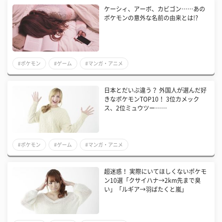
ケーシィ、アーボ、カビゴン……あの
ポケモンの意外な名前の由来とは!?
#ポケモン
#ゲーム
#マンガ・アニメ
日本とだいぶ違う？ 外国人が選んだ好
きなポケモンTOP10！ 3位カメック
ス、2位ミュウツー……
#ポケモン
#ゲーム
#マンガ・アニメ
超迷惑！ 実際にいてほしくないポケモ
ン10選「クサイハナ→2km先まで臭
い」「ルギア→羽ばたくと嵐」