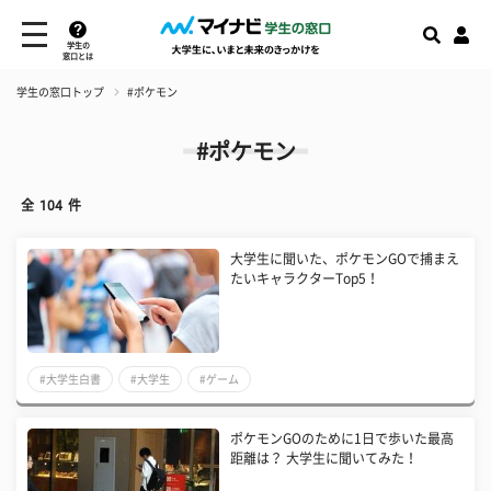
学生の
窓口とは
学生の窓口トップ
#ポケモン
#ポケモン
全
104
件
大学生に聞いた、ポケモンGOで捕まえ
たいキャラクターTop5！
#大学生白書
#大学生
#ゲーム
ポケモンGOのために1日で歩いた最高
距離は？ 大学生に聞いてみた！