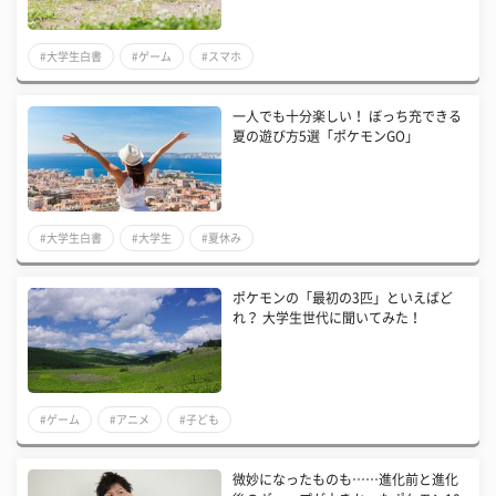
#大学生白書
#ゲーム
#スマホ
一人でも十分楽しい！ ぼっち充できる
夏の遊び方5選「ポケモンGO」
#大学生白書
#大学生
#夏休み
ポケモンの「最初の3匹」といえばど
れ？ 大学生世代に聞いてみた！
#ゲーム
#アニメ
#子ども
微妙になったものも……進化前と進化