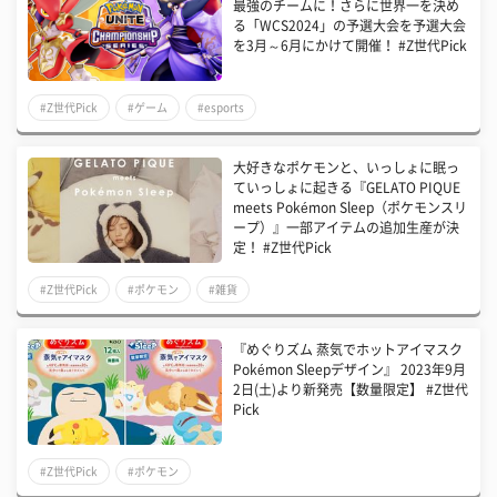
最強のチームに！さらに世界一を決め
る「WCS2024」の予選大会を予選大会
を3月～6月にかけて開催！ #Z世代Pick
#Z世代Pick
#ゲーム
#esports
大好きなポケモンと、いっしょに眠っ
ていっしょに起きる『GELATO PIQUE
meets Pokémon Sleep（ポケモンスリ
ープ）』一部アイテムの追加生産が決
定！ #Z世代Pick
#Z世代Pick
#ポケモン
#雑貨
『めぐりズム 蒸気でホットアイマスク
Pokémon Sleepデザイン』 2023年9月
2日(土)より新発売【数量限定】 #Z世代
Pick
#Z世代Pick
#ポケモン