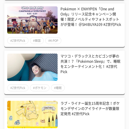
Pokémon × ENHYPEN「One and
Only」リリース記念キャンペーン開
催！限定ノベルティやフォトスポット
がが登場！ ＠SHIBUYA109 #Z世代Pick
#Z世代Pick
#韓国
#K-POP
マツコ・デラックスとカビゴンが夢の
共演！？『Pokémon Sleep』で、睡眠
をエンターテインメント化！ #Z世代
Pick
#Z世代Pick
#ポケモン
#睡眠
ラブ・ライナー誕生15周年記念！ポケ
モンデザインのアイライナーが数量限
定発売 #Z世代Pick