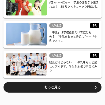
#ぎゅ〜〜にゅー！学生の発想から生ま
れた！ Jミルク×キョーソウPROJE...
PR
大学生活
「牛乳」は学校給食だけで飲むも
の？ “牛乳をもっと身近に”――「牛
乳でスマ...
PR
大学生活
給食だけじゃない！ 牛乳をもっと楽
しむアイデア、学生が本気で考えてみ
た
もっと見る