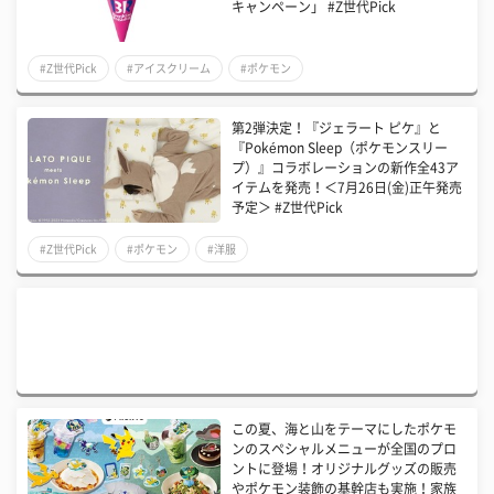
キャンペーン」 #Z世代Pick
#Z世代Pick
#アイスクリーム
#ポケモン
第2弾決定！『ジェラート ピケ』と
『Pokémon Sleep（ポケモンスリー
プ）』コラボレーションの新作全43ア
イテムを発売！＜7月26日(金)正午発売
予定＞ #Z世代Pick
#Z世代Pick
#ポケモン
#洋服
この夏、海と山をテーマにしたポケモ
ンのスペシャルメニューが全国のプロ
ントに登場！オリジナルグッズの販売
やポケモン装飾の基幹店も実施！家族