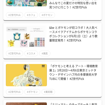
みんなでこの夏だけの特別な思い出を
見つけに行こう！ #Z世代Pick
#Z世代Pick
#カフェ
#ポケモン
&be とポケモンが初コラボ！大人気ベ
ースメイクアイテムからポケモンコラ
ボコレクションが6月1日（土）より数
量限定発売！ #Z世代Pick
#Z世代Pick
#コスメ
#美肌
「ポケモンと考える アート・環境教育
展 2」3月28日〜4月6日東京ミッドタ
ウン・デザインハブ内の多摩美術大学
TUBにて開催！ #Z世代Pick
#Z世代Pick
#ポケモン
#美術館
「ミジュマル」のチーズケーキ！鳥羽