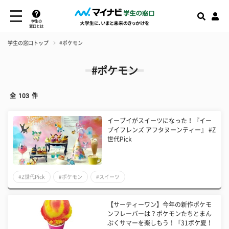
学生の
窓口とは
学生の窓口トップ
#ポケモン
#ポケモン
全
103
件
イーブイがスイーツになった！『イー
ブイフレンズ アフタヌーンティー』 #Z
世代Pick
#Z世代Pick
#ポケモン
#スイーツ
【サーティーワン】今年の新作ポケモ
ンフレーバーは？ポケモンたちとまん
ぷくサマーを楽しもう！「31ポケ夏！