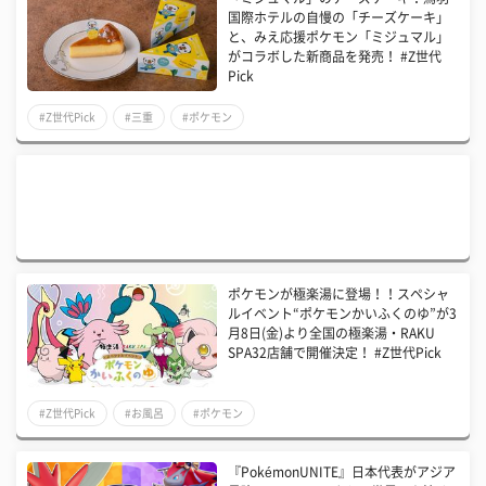
国際ホテルの自慢の「チーズケーキ」
と、みえ応援ポケモン「ミジュマル」
がコラボした新商品を発売！ #Z世代
Pick
#Z世代Pick
#三重
#ポケモン
ポケモンが極楽湯に登場！！スペシャ
ルイベント“ポケモンかいふくのゆ”が3
月8日(金)より全国の極楽湯・RAKU
SPA32店舗で開催決定！ #Z世代Pick
#Z世代Pick
#お風呂
#ポケモン
『PokémonUNITE』日本代表がアジア