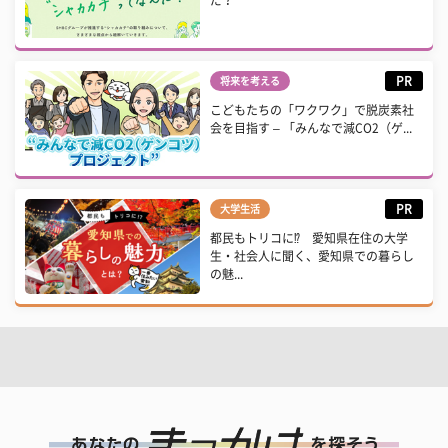
だ？
PR
将来を考える
こどもたちの「ワクワク」で脱炭素社
会を目指す – 「みんなで減CO2（ゲ...
PR
大学生活
都民もトリコに⁉ 愛知県在住の大学
生・社会人に聞く、愛知県での暮らし
の魅...