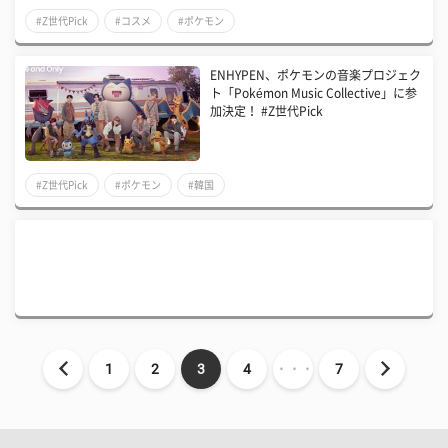
#Z世代Pick
#コスメ
#ポケモン
ENHYPEN、ポケモンの音楽プロジェク
ト「Pokémon Music Collective」に参
加決定！ #Z世代Pick
#Z世代Pick
#ポケモン
#韓国
1
2
3
4
・・・
7