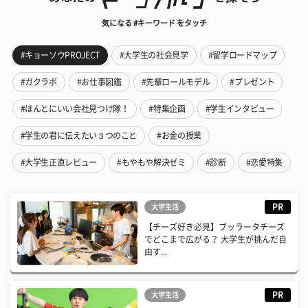
気になる #キーワード をタッチ
#キョーソウPROJECT
#大学生の社会見学
#留学ロードマップ
#ガクラボ
#お仕事図鑑
#先輩ロールモデル
#プレゼント
#ほんとにいい会社見つけ隊！
#特集企画
#学生インタビュー
#学生の君に伝えたい３つのこと
#お金の授業
#大学生正直レビュー
#もやもや解決ゼミ
#診断
#恋愛特集
PR
大学生活
【チーズ好き必見】ブッラータチーズ
でどこまで広がる？ 大学生が挑んだ自
由す...
PR
大学生活