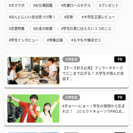
#ガクラボ
#お仕事図鑑
#先輩ロールモデル
#プレゼント
#ほんとにいい会社見つけ隊！
#診断
#大学生正直レビュー
#恋愛特集
#お金の授業
#学生の君に伝えたい３つのこと
#学生インタビュー
#特集企画
#もやもや解決ゼミ
PR
大学生活
【チーズ好き必見】ブッラータチーズ
でどこまで広がる？ 大学生が挑んだ自
由す...
PR
大学生活
#ぎゅ〜〜にゅー！学生の発想から生ま
れた！ Jミルク×キョーソウPROJE...