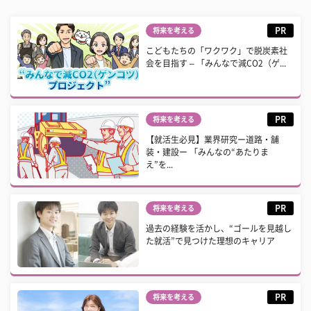
PR
将来を考える
こどもたちの「ワクワク」で脱炭素社
会を目指す – 「みんなで減CO2（ゲ...
PR
将来を考える
【就活生必見】業界研究ー道路・舗
装・建設ー 「みんなの“あたりま
え”を...
PR
将来を考える
過去の経験を活かし、“ゴールを見越し
た就活”で見つけた理想のキャリア
PR
将来を考える