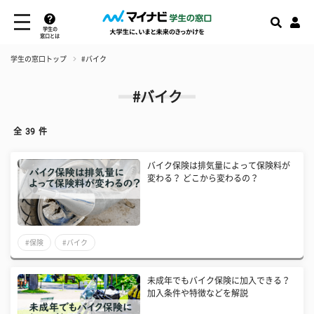
学生の
窓口とは
学生の窓口トップ
#バイク
#バイク
全
39
件
バイク保険は排気量によって保険料が
変わる？ どこから変わるの？
#保険
#バイク
未成年でもバイク保険に加入できる？
加入条件や特徴などを解説