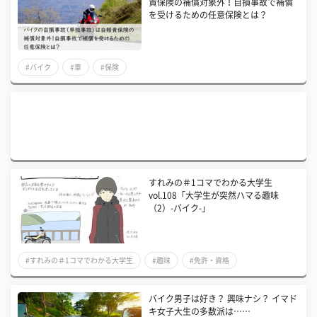
責保険の補償対象外！自損事故で補償
を受けるための任意保険とは？
#バイク
#車
#保険
すれみの＃1コマでわかる大学生
vol.108「大学生が突然ハマる趣味
（2）-バイク-」
#すれみの＃1コマでわかる大学生
#趣味
#免許・資格
バイク男子は好き？ 興味ナシ？ イマド
キ女子大生の多数派は……