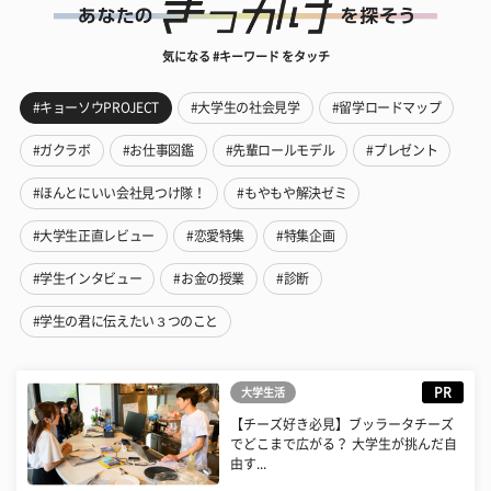
気になる #キーワード をタッチ
#キョーソウPROJECT
#大学生の社会見学
#留学ロードマップ
#ガクラボ
#お仕事図鑑
#先輩ロールモデル
#プレゼント
#ほんとにいい会社見つけ隊！
#もやもや解決ゼミ
#大学生正直レビュー
#恋愛特集
#特集企画
#学生インタビュー
#お金の授業
#診断
#学生の君に伝えたい３つのこと
PR
大学生活
【チーズ好き必見】ブッラータチーズ
でどこまで広がる？ 大学生が挑んだ自
由す...