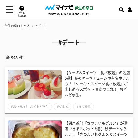
学生の
窓口とは
学生の窓口トップ
#デート
#デート
全
993
件
【ケーキ&スイーツ「食べ放題」の名店
5選】あのケーキチェーンや有名ホテル
も！「ケーキ・スイーツ食べ放題」が
楽しめるスポット ＃あつまれ！_おど
おど学生。
#あつまれ！_おどおど学生
#グルメ
#食べ放題
【関東近郊「さつまいもグルメ」が満
喫できるスポット5選 】秋デートなら
ここ！「さつまいもグルメ＆スイーツ