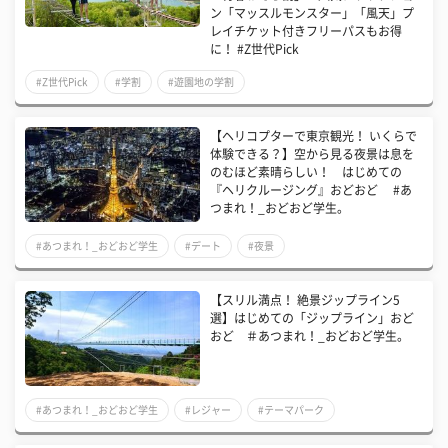
ン「マッスルモンスター」「風天」プ
レイチケット付きフリーパスもお得
に！ #Z世代Pick
#Z世代Pick
#学割
#遊園地の学割
【ヘリコプターで東京観光！ いくらで
体験できる？】空から見る夜景は息を
のむほど素晴らしい！ はじめての
『ヘリクルージング』おどおど #あ
つまれ！_おどおど学生。
#あつまれ！_おどおど学生
#デート
#夜景
【スリル満点！ 絶景ジップライン5
選】はじめての「ジップライン」おど
おど ＃あつまれ！_おどおど学生。
#あつまれ！_おどおど学生
#レジャー
#テーマパーク