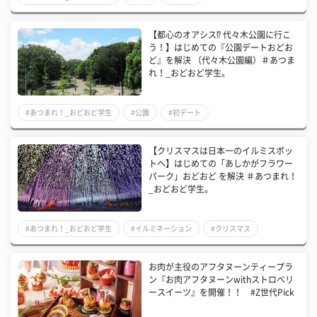
【都心のオアシス⁉ 代々木公園に行こ
う！】はじめての『公園デートおどお
ど』を解決 （代々木公園編）＃あつま
れ！_おどおど学生。
#あつまれ！_おどおど学生
#公園
#初デート
【クリスマスは日本一のイルミスポッ
トへ】はじめての「あしかがフラワー
パーク」おどおど を解決 ＃あつまれ！
_おどおど学生。
#あつまれ！_おどおど学生
#イルミネーション
#クリスマス
お肉が主役のアフタヌーンティープラ
ン『お肉アフタヌーンwithストロベリ
ースイーツ』を開催！！ #Z世代Pick