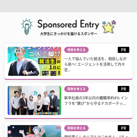
大学生にきっかけを届けるスポンサー
PR
将来を考える
一人で悩んでいた就活を、相談しなが
ら前へ! エージェントを活用して内々
定...
PR
将来を考える
新卒社員の3年以内の離職率約4% イン
フラを“錆び”から守るナカボーテッ...
PR
将来を考える