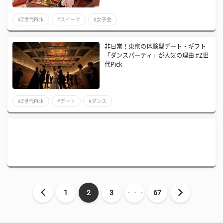
#Z世代Pick
#スイーツ
#女子会
非日常！東京の体験型デート・ギフト
「ダンスパーティ」が人気の理由 #Z世
代Pick
#Z世代Pick
#デート
#ダンス
1
2
3
・・・
67