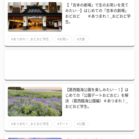
【「吉本の劇場」で生のお笑いを見て
みたい…】はじめての「吉本の劇場」
おどおど ＃あつまれ！_おどおど学
生。
#あつまれ！_おどおど学生
#お笑い
#大阪
【葛西臨海公園を楽しみたい…！】は
じめての『公園デートおどおど』を解
決 （葛西臨海公園編）＃あつまれ！_
おどおど学生。
#あつまれ！_おどおど学生
#デート
#公園