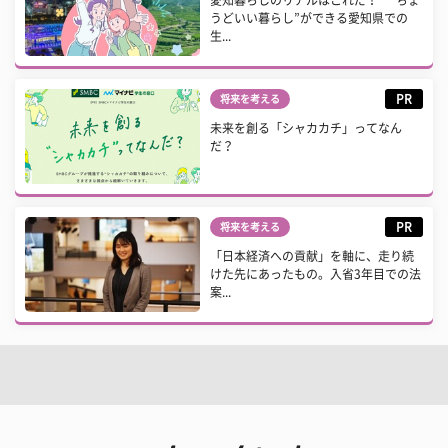
愛知暮らしのリアルはこれだ！ “ちょ
うどいい暮らし”ができる愛知県での
生...
PR
将来を考える
未来を創る「シャカカチ」ってなん
だ？
PR
将来を考える
「日本経済への貢献」を軸に、走り続
けた先にあったもの。入省3年目での法
案...