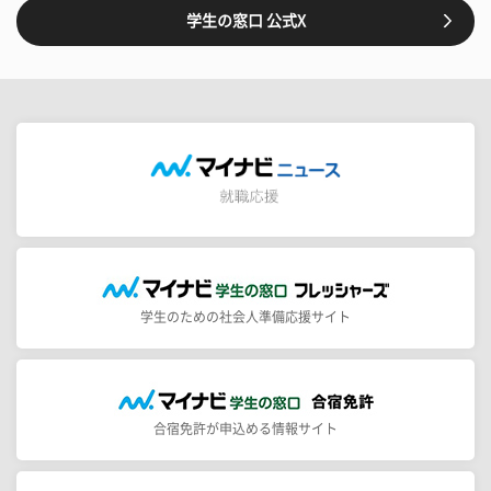
学生の窓口 公式X
学生のための社会人準備応援サイト
合宿免許が申込める情報サイト