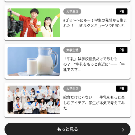
PR
大学生活
#ぎゅ〜〜にゅー！学生の発想から生ま
れた！ Jミルク×キョーソウPROJE...
PR
大学生活
「牛乳」は学校給食だけで飲むも
の？ “牛乳をもっと身近に”――「牛
乳でスマ...
PR
大学生活
給食だけじゃない！ 牛乳をもっと楽
しむアイデア、学生が本気で考えてみ
た
もっと見る