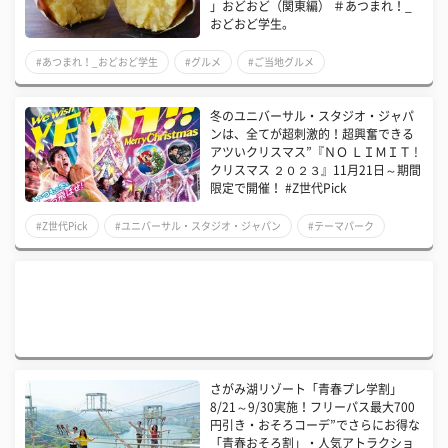
」おどおど（関東編） ＃あつまれ！_
おどおど学生。
#あつまれ！_おどおど学生
#グルメ
#ご当地グルメ
冬のユニバーサル・スタジオ・ジャパ
ンは、全てが超刺激的！超興奮できる
アツいクリスマス”『ＮＯ ＬＩＭＩＴ !
クリスマス ２０２３』11月21日～期間
限定で開催！ #Z世代Pick
#Z世代Pick
#ユニバーサル・スタジオ・ジャパン
#テーマパーク
さがみ湖リゾート「青春プレ学割」
8/21～9/30実施！フリーパス最大700
円引き・おそろコーデ”でさらにお得な
「青春おそろ割」・人気アトラクショ