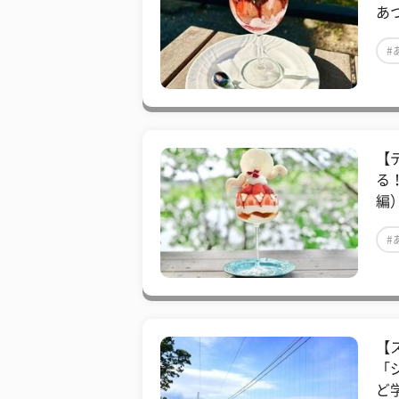
あ
#
【
る
編
#
【
「
ど