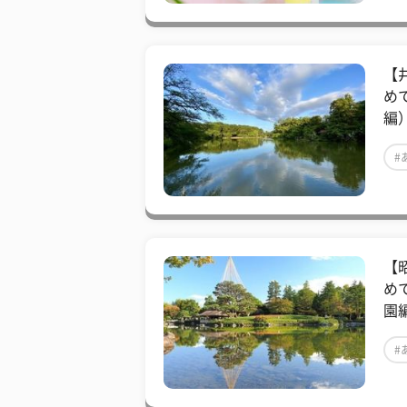
【
め
編
#
【
め
園
#
#