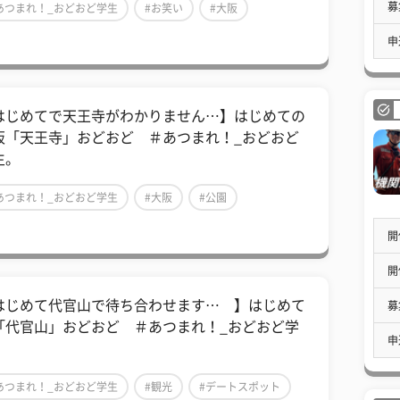
募
あつまれ！_おどおど学生
#お笑い
#大阪
申
はじめてで天王寺がわかりません…】はじめての
阪「天王寺」おどおど ＃あつまれ！_おどおど
生。
あつまれ！_おどおど学生
#大阪
#公園
開
開
はじめて代官山で待ち合わせます… 】はじめて
募
「代官山」おどおど ＃あつまれ！_おどおど学
申
。
あつまれ！_おどおど学生
#観光
#デートスポット