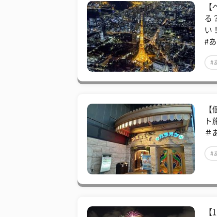
【
る
い
#
#
【
ト
＃
#
#
【