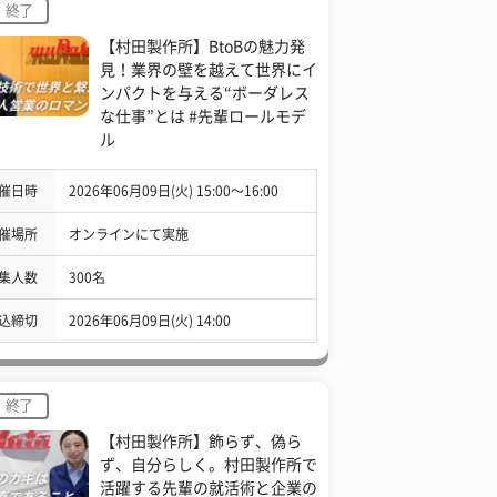
終了
【村田製作所】BtoBの魅力発
見！業界の壁を越えて世界にイ
ンパクトを与える“ボーダレス
な仕事”とは #先輩ロールモデ
ル
催日時
2026年06月09日(火) 15:00〜16:00
催場所
オンラインにて実施
集人数
300名
込締切
2026年06月09日(火) 14:00
終了
【村田製作所】飾らず、偽ら
ず、自分らしく。村田製作所で
活躍する先輩の就活術と企業の