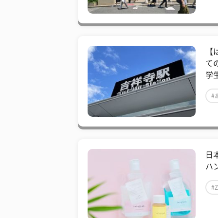
【
て
学
#
日
ハン
#