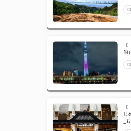
#
【
船
#
【
じ
_