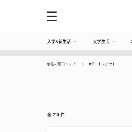
入学&新生活
大学生活
学生の窓口トップ
#デートスポット
全
713
件