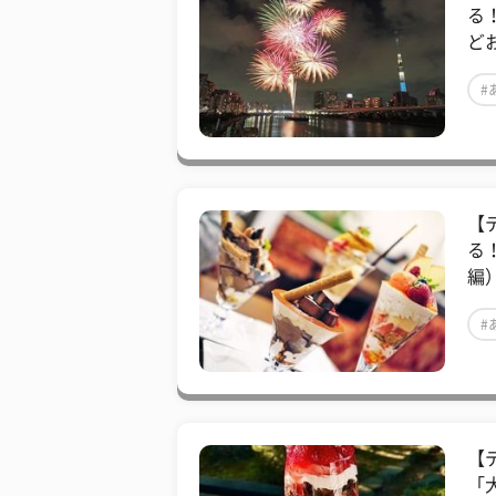
る
ど
#
【
る
編
#
【
「