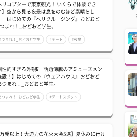
ヘリコプターで東京観光！ いくらで体験でき
？】空から見る夜景は息をのむほど素晴らし
！ はじめての『ヘリクルージング』おどおど
あつまれ！_おどおど学生。
あつまれ！_おどおど学生
#デート
#夜景
個性的すぎる外観⁉ 話題沸騰のアミューズメン
施設！】はじめての『ウェアハウス』おどおど
あつまれ！_おどおど学生。
あつまれ！_おどおど学生
#デートスポット
イベント
1万発以上！大迫力の花火大会5選】夏休みに行け