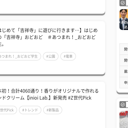
はじめて「吉祥寺」に遊びに行きます…】はじめ
の「吉祥寺」おどおど ＃あつまれ！_おどおど
生。
開
あつまれ！_おどおど学生
#公園
#電車
開
募
申
本初！合計4060通り！香りがオリジナルで作れる
ドクリーム【inioi Lab.】新発売 #Z世代Pick
Z世代Pick
#トレンド
#新製品