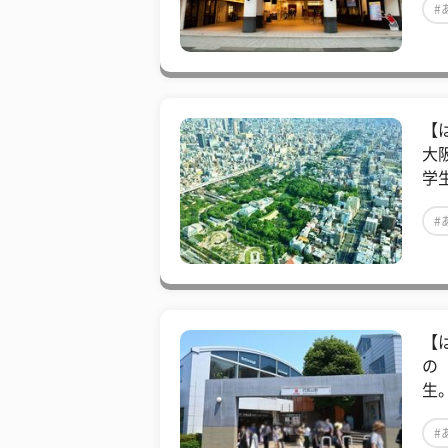
#
【
大
学
#
【
の
生
#