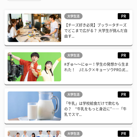
PR
大学生活
【チーズ好き必見】ブッラータチーズ
でどこまで広がる？ 大学生が挑んだ自
由す...
PR
大学生活
#ぎゅ〜〜にゅー！学生の発想から生ま
れた！ Jミルク×キョーソウPROJE...
PR
大学生活
「牛乳」は学校給食だけで飲むも
の？ “牛乳をもっと身近に”――「牛
乳でスマ...
PR
大学生活