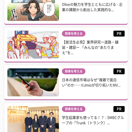
Oliveの魅力を学生とともに広げる - 企
業の課題から創出した実践的な...
PR
将来を考える
【就活生必見】業界研究ー道路・舗
装・建設ー 「みんなの“あたりま
え”を...
PR
将来を考える
日本の通信市場はなぜ“複雑で面白
い”のか──IIJmioが切り拓いたMV...
PR
将来を考える
学生起業家も使ってる！？ - SMBCグル
ープの「Trunk（トランク）...