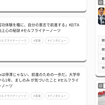
成功体験を糧に、自分の意志で前進する」KEITA
向上心の秘訣 #セルフライナーノーツ
開
セルフライナーノーツ
#音楽
#インタビュー
開
募
申
みは停滞じゃない、前進のための一歩だ。大学卒
から1年、ましのみ が気づいたこと #セルフライ
ーノーツ
セルフライナーノーツ
#音楽
#インタビュー