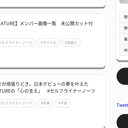
開
NATURE】メンバー画像一覧 未公開カット付
開
！
募
セルフライナーノーツ
#アイドル
#芸能人
申
まが頑張りどき。日本デビューの夢を叶えた
ATUREの「心の支え」 #セルフライナーノーツ
セルフライナーノーツ
#将来
#不安
Twee