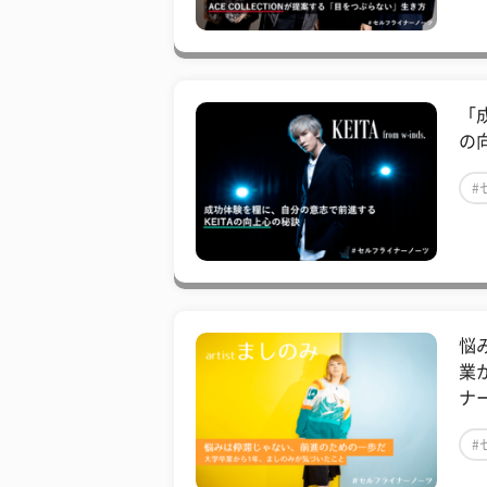
「
の
#
悩
業
ナ
#