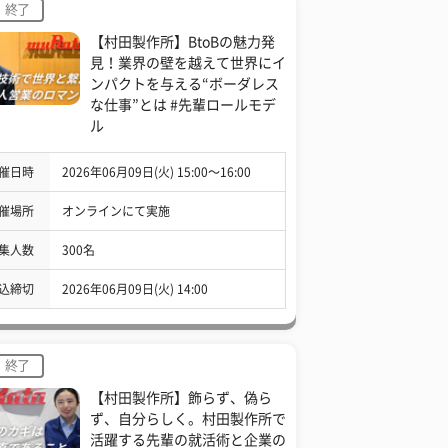
終了
【村田製作所】BtoBの魅力発
見！業界の壁を越えて世界にイ
ンパクトを与える“ボーダレス
な仕事”とは #先輩ロールモデ
ル
催日時
2026年06月09日(火) 15:00〜16:00
催場所
オンラインにて実施
集人数
300名
込締切
2026年06月09日(火) 14:00
終了
【村田製作所】飾らず、偽ら
ず、自分らしく。村田製作所で
活躍する先輩の就活術と企業の