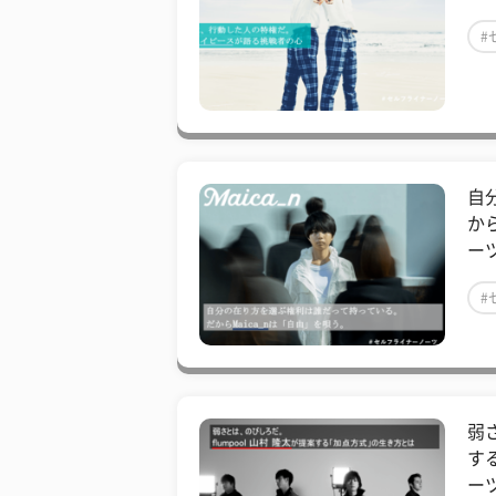
#
自
か
ー
#
弱さ
す
ー