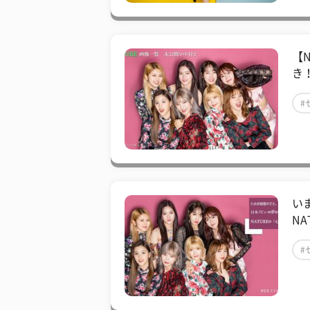
【
き
#
い
N
#