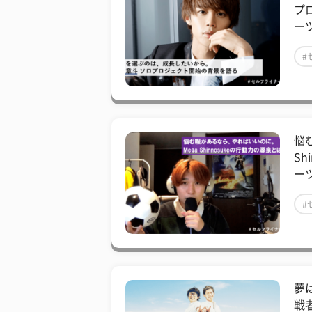
プ
ー
#
悩
Sh
ー
#
夢
戦