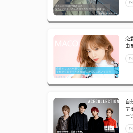
#
恋
由
#
自分
す
ー
#