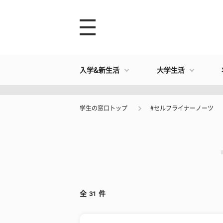
入学&新生活
大学生活
学生の窓口トップ
#セルフライナーノーツ
全
31
件