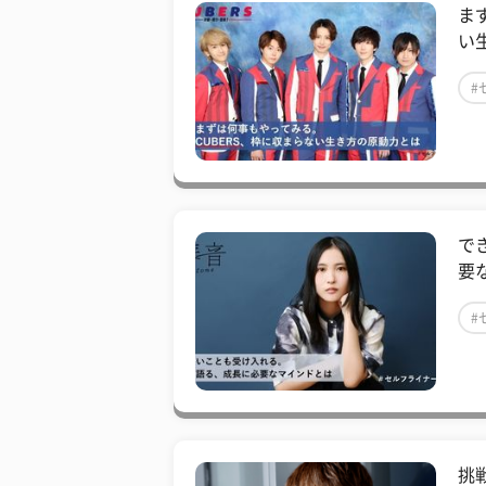
ま
い
#
で
要
#
挑