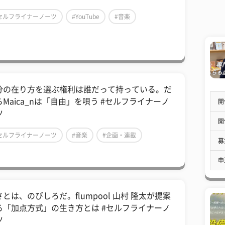
セルフライナーノーツ
#YouTube
#音楽
分の在り方を選ぶ権利は誰だって持っている。だ
らMaica_nは「自由」を唄う #セルフライナーノ
開
ツ
開
セルフライナーノーツ
#音楽
#企画・連載
募
申
とは、のびしろだ。flumpool 山村 隆太が提案
る「加点方式」の生き方とは #セルフライナーノ
ツ