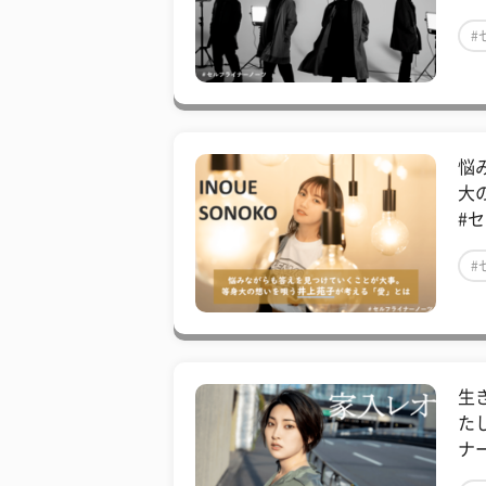
#
悩
大
#
#
生
た
ナ