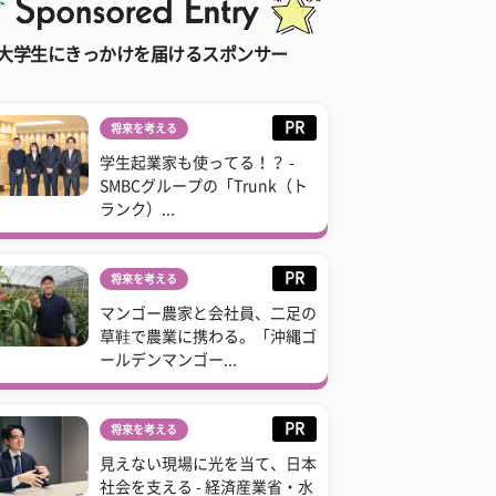
大学生にきっかけを届けるスポンサー
PR
将来を考える
学生起業家も使ってる！？ -
SMBCグループの「Trunk（ト
ランク）...
PR
将来を考える
マンゴー農家と会社員、二足の
草鞋で農業に携わる。「沖縄ゴ
ールデンマンゴー...
PR
将来を考える
見えない現場に光を当て、日本
社会を支える - 経済産業省・水